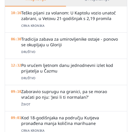
Teško pijani za volanom: U Kaptolu vozio unatoč
10:16
zabrani, u Vetovu 21-godišnjak s 2,19 promila
CRNA KRONIKA
Tradicija zabava za umirovljenike ostaje - ponovo
06:30
se okupljaju u Gloriji
DRUŠTVO
Po vrućem ljetnom danu jednodnevni izlet kod
12:32
prijatelja u Čazmu
DRUŠTVO
Zaboravio suprugu na granici, pa se morao
09:10
vraćati po nju: 'Jesi li ti normalan?'
ŽIVOT
Kod 18-godišnjaka na području Kutjeva
09:01
pronađena manja količina marihuane
CRNA KRONIKA