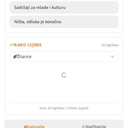
Sadržaji za mlade i kulturu
Ništa, odluka je konačna
AGRO CIJENE
EU AgriData
Žitarice
Izvor: EU AgriData • Tržište: Zagreb
Najnovije
Najčitanije