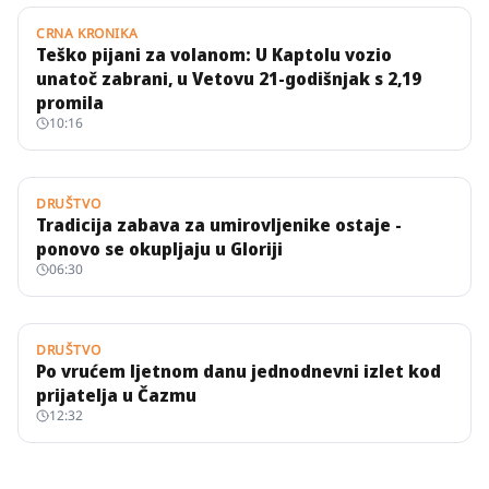
CRNA KRONIKA
Teško pijani za volanom: U Kaptolu vozio
unatoč zabrani, u Vetovu 21-godišnjak s 2,19
promila
10:16
DRUŠTVO
Tradicija zabava za umirovljenike ostaje -
ponovo se okupljaju u Gloriji
06:30
DRUŠTVO
Po vrućem ljetnom danu jednodnevni izlet kod
prijatelja u Čazmu
12:32