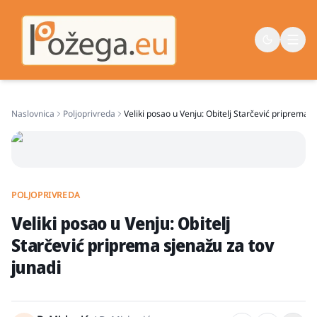
Naslovnica
Poljoprivreda
Veliki posao u Venju: Obitelj Starčević priprema s
Naslovna
Vijesti
Život
POLJOPRIVREDA
Sport
Veliki posao u Venju: Obitelj
Županija
Starčević priprema sjenažu za tov
junadi