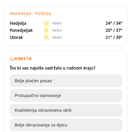
PROGNOZA · POŽEGA
Nedjelja
24
° /
34
°
Vedro
Ponedjeljak
20
° /
37
°
Vedro
Utorak
21
° /
39
°
Vedro
ANKETA
Što bi vas najviše zadržalo u rodnom kraju?
Bolje plaćen posao
Pristupačno stanovanje
Kvalitetnija zdravstvena skrb
Bolje obrazovanje za djecu