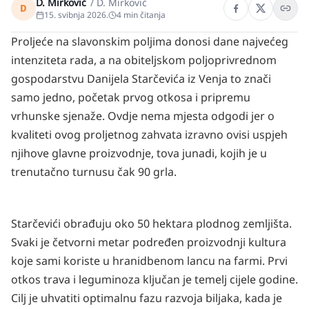
D. Mirković
/
D. Mirković
D
15. svibnja 2026.
4
min čitanja
Proljeće na slavonskim poljima donosi dane najvećeg
intenziteta rada, a na obiteljskom poljoprivrednom
gospodarstvu Danijela Starčevića iz Venja to znači
samo jedno, početak prvog otkosa i pripremu
vrhunske sjenaže. Ovdje nema mjesta odgodi jer o
kvaliteti ovog proljetnog zahvata izravno ovisi uspjeh
njihove glavne proizvodnje, tova junadi, kojih je u
trenutačno turnusu čak 90 grla.
Starčevići obrađuju oko 50 hektara plodnog zemljišta.
Svaki je četvorni metar podređen proizvodnji kultura
koje sami koriste u hranidbenom lancu na farmi. Prvi
otkos trava i leguminoza ključan je temelj cijele godine.
Cilj je uhvatiti optimalnu fazu razvoja biljaka, kada je