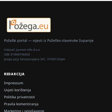
Požeški portal — vijesti iz Požeško-slavonske županije
Izdavač:
Javnost info d.o.o.
OIB:
81868746905
Josipa Jurja Strossmayera 341, 31000 Osijek
REDAKCIJA
Impressum
Uvjeti korištenja
Politika privatnosti
Pravila komentiranja
Marketing i oglašavanje