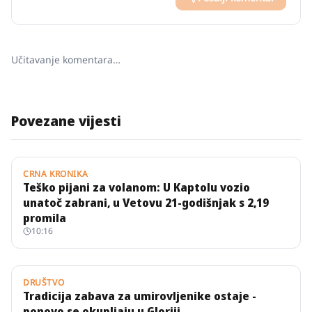
Učitavanje komentara…
Povezane vijesti
CRNA KRONIKA
Teško pijani za volanom: U Kaptolu vozio
unatoč zabrani, u Vetovu 21-godišnjak s 2,19
promila
10:16
DRUŠTVO
Tradicija zabava za umirovljenike ostaje -
ponovo se okupljaju u Gloriji