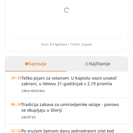
Izvor: EU AgriData • Tržište: Zagreb
Najnovije
Najčitanije
Teško pijani za volanom: U Kaptolu vozio unatoč
10:16
zabrani, u Vetovu 21-godišnjak s 2,19 promila
CRNA KRONIKA
Tradicija zabava za umirovljenike ostaje - ponovo
06:30
se okupljaju u Gloriji
DRUŠTVO
Po vrućem ljetnom danu jednodnevni izlet kod
12:32