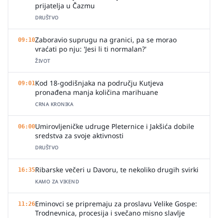
prijatelja u Čazmu
DRUŠTVO
Zaboravio suprugu na granici, pa se morao
09:10
vraćati po nju: 'Jesi li ti normalan?'
ŽIVOT
Kod 18-godišnjaka na području Kutjeva
09:01
pronađena manja količina marihuane
CRNA KRONIKA
Umirovljeničke udruge Pleternice i Jakšića dobile
06:00
sredstva za svoje aktivnosti
DRUŠTVO
Ribarske večeri u Davoru, te nekoliko drugih svirki
16:35
KAMO ZA VIKEND
Eminovci se pripremaju za proslavu Velike Gospe:
11:26
Trodnevnica, procesija i svečano misno slavlje