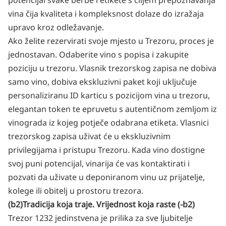
potencijal svake berbe i etikete s ciljem prepoznavanja
vina čija kvaliteta i kompleksnost dolaze do izražaja
upravo kroz odležavanje.
Ako želite rezervirati svoje mjesto u Trezoru, proces je
jednostavan. Odaberite vino s popisa i zakupite
poziciju u trezoru. Vlasnik trezorskog zapisa ne dobiva
samo vino, dobiva ekskluzivni paket koji uključuje
personaliziranu ID karticu s pozicijom vina u trezoru,
elegantan token te epruvetu s autentičnom zemljom iz
vinograda iz kojeg potječe odabrana etiketa. Vlasnici
trezorskog zapisa uživat će u ekskluzivnim
privilegijama i pristupu Trezoru. Kada vino dostigne
svoj puni potencijal, vinarija će vas kontaktirati i
pozvati da uživate u deponiranom vinu uz prijatelje,
kolege ili obitelj u prostoru trezora.
(b2)Tradicija koja traje. Vrijednost koja raste (-b2)
Trezor 1232 jedinstvena je prilika za sve ljubitelje