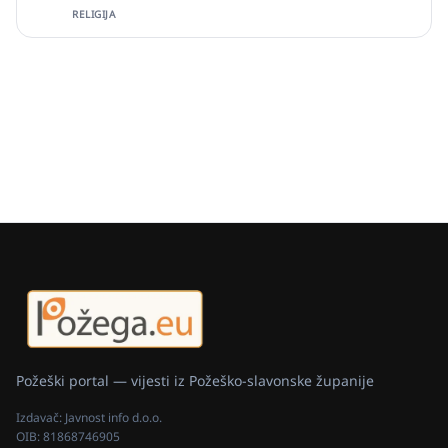
RELIGIJA
Požeški portal — vijesti iz Požeško-slavonske županije
Izdavač:
Javnost info d.o.o.
OIB:
81868746905