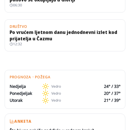
06:30
DRUŠTVO
Po vrućem ljetnom danu jednodnevni izlet kod
prijatelja u Čazmu
12:32
PROGNOZA · POŽEGA
Nedjelja
24
° /
33
°
Vedro
Ponedjeljak
20
° /
37
°
Vedro
Utorak
21
° /
39
°
Vedro
ANKETA