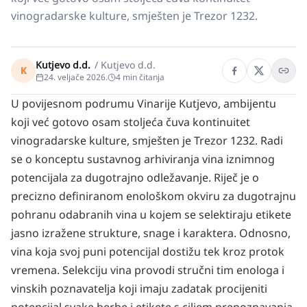
vinogradarske kulture, smješten je Trezor 1232.
Kutjevo d.d.
/
Kutjevo d.d.
K
24. veljače 2026.
4
min čitanja
U povijesnom podrumu Vinarije Kutjevo, ambijentu
koji već gotovo osam stoljeća čuva kontinuitet
vinogradarske kulture, smješten je Trezor 1232. Radi
se o konceptu sustavnog arhiviranja vina iznimnog
potencijala za dugotrajno odležavanje. Riječ je o
precizno definiranom enološkom okviru za dugotrajnu
pohranu odabranih vina u kojem se selektiraju etikete
jasno izražene strukture, snage i karaktera. Odnosno,
vina koja svoj puni potencijal dostižu tek kroz protok
vremena. Selekciju vina provodi stručni tim enologa i
vinskih poznavatelja koji imaju zadatak procijeniti