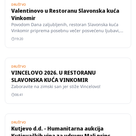
DRUŠTVO
Valentinovo u Restoranu Slavonska kuća
Vinkomir
Povodom Dana zaljubljenih, restoran Slavonska kuća
Vinkomir priprema posebnu večer posvećenu ljubavi,
vrhunskim okusima i romantičnoj atmosferi.
19:20
DRUŠTVO
VINCELOVO 2026. U RESTORANU
SLAVONSKA KUĆA VINKOMIR
Zaboravite na zimski san jer stiže Vincelovo!
06:41
DRUŠTVO
Kutjevo d.d. - Humanitarna aukcija
Kutjevačkih vina za udrugu Mali princ