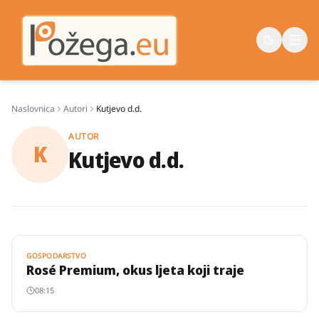
Naslovnica
Autori
Kutjevo d.d.
Naslovna
AUTOR
K
Vijesti
Kutjevo d.d.
Život
Sport
Županija
GOSPODARSTVO
Rosé Premium, okus ljeta koji traje
08:15