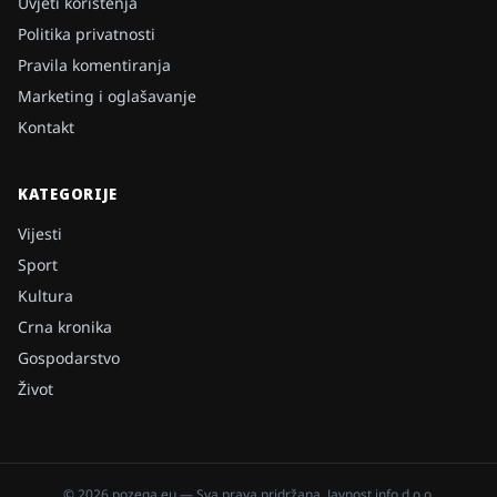
Uvjeti korištenja
Politika privatnosti
Pravila komentiranja
Marketing i oglašavanje
Kontakt
KATEGORIJE
Vijesti
Sport
Kultura
Crna kronika
Gospodarstvo
Život
©
2026
pozega.eu
— Sva prava pridržana.
Javnost info d.o.o.