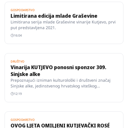
GOSPODARSTVO
Limitirana edicija mlade Graševine
Limitirana serija mlade Graševine vinarije Kutjevo, prvi
put predstavljena 2021.
16:04
DRUŠTVO
Vinarija KUTJEVO ponosni sponzor 309.
Sinjske alke
Prepoznajući izniman kulturološki i društveni značaj
Sinjske alke, jedinstvenog hrvatskog viteškog
nadmetanja, vinarija KUTJEVO s ponosom sponzorira
12:19
alkara.
GOSPODARSTVO
OVOG LJETA OMILJENI KUTJEVAČKI ROSÉ