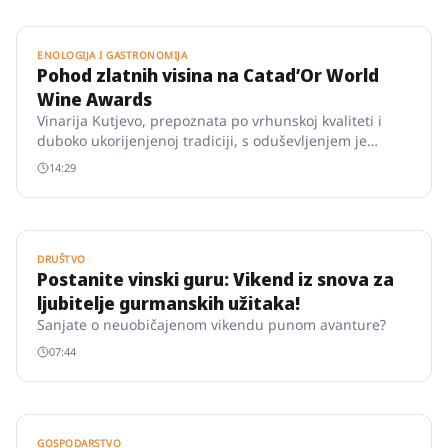
ENOLOGIJA I GASTRONOMIJA
Pohod zlatnih visina na CatadʼOr World
Wine Awards
Vinarija Kutjevo, prepoznata po vrhunskoj kvaliteti i
duboko ukorijenjenoj tradiciji, s oduševljenjem je
obilježila 2023.
14:29
DRUŠTVO
Postanite vinski guru: Vikend iz snova za
ljubitelje gurmanskih užitaka!
Sanjate o neuobičajenom vikendu punom avanture?
07:44
GOSPODARSTVO