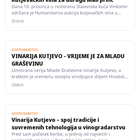
Dana 10. prosinca u restoranu Slavonska kuća Vinkomir
održana je Humanitarna aukcija kutjevačkih vina u
organizaciji tvrtke Kutjevo d.d. prilikom koje je
10:35
prikupljeno ukupno 12.747,87 eura za Udrugu Mali
princ, koja pruža podršku djeci s teškoćama u razvoju i
njihovim obitelj…
GOSPODARSTVO
VINARIJA KUTJEVO - VRIJEME JE ZA MLADU
GRAŠEVINU
Limitirana serija Mlade Graševine vinarije Kutjevo, u
kratkom je vremenu osvojila vinoljupce diljem Hrvatske
svojom izraženom svježinom i aromatičnošću.
08:01
GOSPODARSTVO
Vinarija Kutjevo – spoj tradicije i
suvremenih tehnologija u vinogradarstvu
Pred sam početak berbe, u jednoj od najvećih i