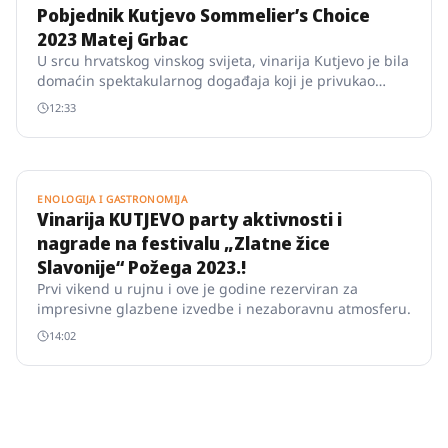
Pobjednik Kutjevo Sommelierʼs Choice
2023 Matej Grbac
U srcu hrvatskog vinskog svijeta, vinarija Kutjevo je bila
domaćin spektakularnog događaja koji je privukao
pozornost svih ljubitelja vina i stručnjaka iz cijele
12:33
zemlje.
ENOLOGIJA I GASTRONOMIJA
Vinarija KUTJEVO party aktivnosti i
nagrade na festivalu „Zlatne žice
Slavonije“ Požega 2023.!
Prvi vikend u rujnu i ove je godine rezerviran za
impresivne glazbene izvedbe i nezaboravnu atmosferu.
14:02