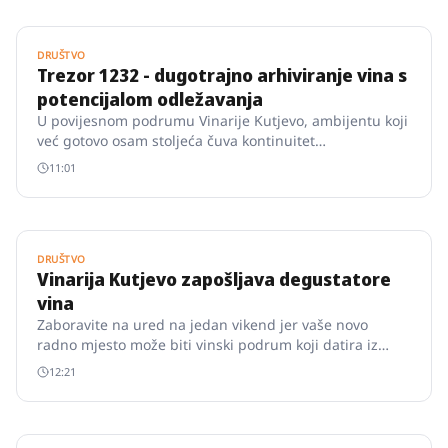
DRUŠTVO
Trezor 1232 - dugotrajno arhiviranje vina s
potencijalom odležavanja
U povijesnom podrumu Vinarije Kutjevo, ambijentu koji
već gotovo osam stoljeća čuva kontinuitet
vinogradarske kulture, smješten je Trezor 1232.
11:01
DRUŠTVO
Vinarija Kutjevo zapošljava degustatore
vina
Zaboravite na ured na jedan vikend jer vaše novo
radno mjesto može biti vinski podrum koji datira iz
1232.
12:21