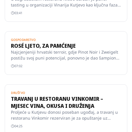
tasting u organizaciji Vinarija Kutjevo kao ključna faza
selekcije novih vina za Trezor 1232.
03:41
GOSPODARSTVO
ROSÉ LJETO, ZA PAMĆENJE
Najcjenjeniji hrvatski terroir, gdje Pinot Noir i Zweigelt
postižu svoj puni potencijal, ponovno je dao šampiona -
kutjevačko Rosé Premium vino osvojilo je zlatnu
07:02
medalju na prestižnom Concours Mondial de Bruxelles
u kategoriji rosé vina.
DRUŠTVO
TRAVANJ U RESTORANU VINKOMIR –
MJESEC VINA, OKUSA I DRUŽENJA
Proljeće u Kutjevu donosi poseban ugođaj, a travanj u
restoranu Vinkomir rezerviran je za opuštanje uz
vrhunska vina, pažljivo osmišljene programe i
04:25
jedinstveni ambijent vinograda.