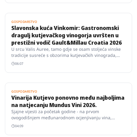
GOSPODARSTVO
Slavonska kuća Vinkomir: Gastronomski
dragulj kutjevačkog vinogorja uvršten u
prestižni vodič Gault&Millau Croatia 2026
U srcu Valis Auree, tamo gdje se osam stoljeća vinske
tradicije susreće s obzorima kutjevačkih vinograda,
ispisano je novo poglavlje vinske i gastronomske priče
06:07
Vinarije Kutjevo.
GOSPODARSTVO
Vinarija Kutjevo ponovno među najboljima
na natjecanju Mundus Vini 2026.
Sjajne vijesti za početak godine - na prvom
ovogodišnjem međunarodnom ocjenjivanju vina,
Mundus Vini Spring Tasting 2026., Vinarija Kutjevo
04:09
ponovno je potvrdila svoju izvrsnost na svjetskoj vinskoj
sceni.