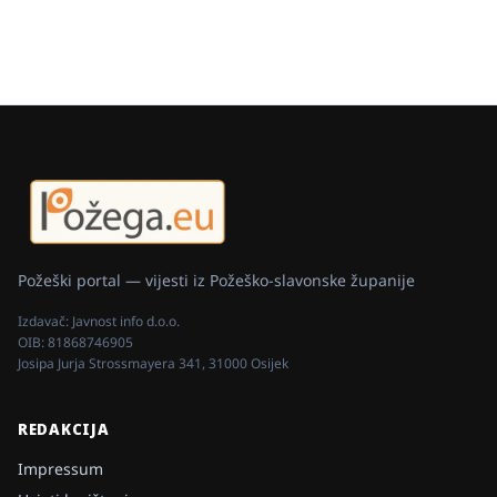
Požeški portal — vijesti iz Požeško-slavonske županije
Izdavač:
Javnost info d.o.o.
OIB:
81868746905
Josipa Jurja Strossmayera 341, 31000 Osijek
REDAKCIJA
Impressum