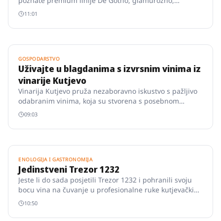
poznate premium linije De Gotho, glamurozno,
pjenušavo vino De Gotho Chardonnay.
11:01
GOSPODARSTVO
Uživajte u blagdanima s izvrsnim vinima iz
vinarije Kutjevo
Vinarija Kutjevo pruža nezaboravno iskustvo s pažljivo
odabranim vinima, koja su stvorena s posebnom
pažnjom i strašću vinara.
09:03
ENOLOGIJA I GASTRONOMIJA
Jedinstveni Trezor 1232
Jeste li do sada posjetili Trezor 1232 i pohranili svoju
bocu vina na čuvanje u profesionalne ruke kutjevačkih
podrumara i enologa?
10:50