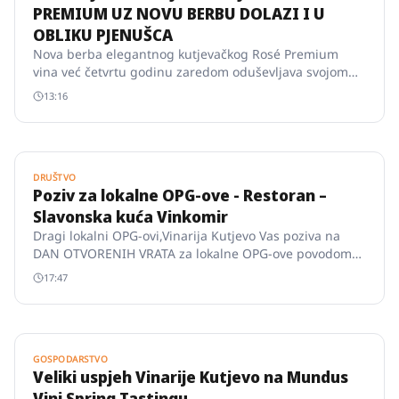
PREMIUM UZ NOVU BERBU DOLAZI I U
OBLIKU PJENUŠCA
Nova berba elegantnog kutjevačkog Rosé Premium
vina već četvrtu godinu zaredom oduševljava svojom
svježinom i mineralnošću, ali i ugodnom aromom te
13:16
atraktivnom bojom za koju su zaslužne Pinot Noir i
Zweigelt sorte.
DRUŠTVO
Poziv za lokalne OPG-ove - Restoran –
Slavonska kuća Vinkomir
Dragi lokalni OPG-ovi,Vinarija Kutjevo Vas poziva na
DAN OTVORENIH VRATA za lokalne OPG-ove povodom
otvorenja restorana Slavonska kuća Vinkomir.Želimo
17:47
stvoriti sinergiju s lokalnim proizvođačima te zajedno
oživjeti autentični okus Slavonije.Tražimo
visokokvalitetne proizvode…
GOSPODARSTVO
Veliki uspjeh Vinarije Kutjevo na Mundus
Vini Spring Tastingu