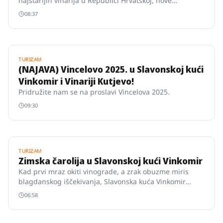
najstarijih vinarija u Republici Hrvatskoj, nove
tehnologije, odnosno njihova šira primjena, otvaraju
08:37
nove mogućnosti za napredno praćenje i organizaciju
rada u vinogradu.
TURIZAM
(NAJAVA) Vincelovo 2025. u Slavonskoj kući
Vinkomir i Vinariji Kutjevo!
Pridružite nam se na proslavi Vincelova 2025.
09:30
TURIZAM
Zimska čarolija u Slavonskoj kući Vinkomir
Kad prvi mraz okiti vinograde, a zrak obuzme miris
blagdanskog iščekivanja, Slavonska kuća Vinkomir
postaje mjesto gdje zima poprima posebnu toplinu.
06:58