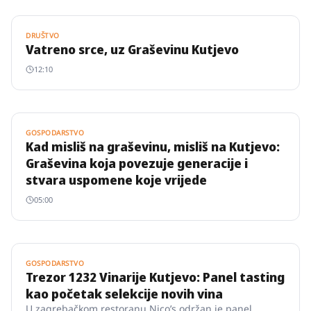
DRUŠTVO
Vatreno srce, uz Graševinu Kutjevo
12:10
GOSPODARSTVO
Kad misliš na graševinu, misliš na Kutjevo:
Graševina koja povezuje generacije i
stvara uspomene koje vrijede
05:00
GOSPODARSTVO
Trezor 1232 Vinarije Kutjevo: Panel tasting
kao početak selekcije novih vina
U zagrebačkom restoranu Nicoʼs održan je panel