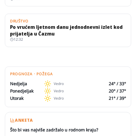
DRUŠTVO
Po vrućem ljetnom danu jednodnevni izlet kod
prijatelja u Čazmu
12:32
PROGNOZA · POŽEGA
Nedjelja
24
° /
33
°
Vedro
Ponedjeljak
20
° /
37
°
Vedro
Utorak
21
° /
39
°
Vedro
ANKETA
Što bi vas najviše zadržalo u rodnom kraju?