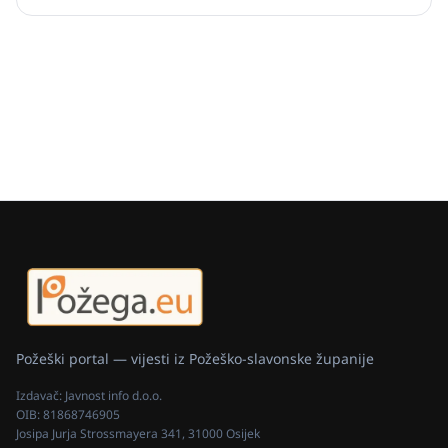
Požeški portal — vijesti iz Požeško-slavonske županije
Izdavač:
Javnost info d.o.o.
OIB:
81868746905
Josipa Jurja Strossmayera 341, 31000 Osijek