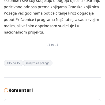
skrbnike i sve koji sudjeluju u odgoju djece u stvaranju
pozitivnog odnosa prema knjigama.
Gradska knjižnica
Požega već godinama potiče čitanje kroz događaje
poput Pričaonice i programa Najčitatelj, a sada svojim
malim, ali važnim doprinosom sudjeluje i u
nacionalnom projektu.
15 po 15
#
15 po 15
#
knjižnica požega
Komentari