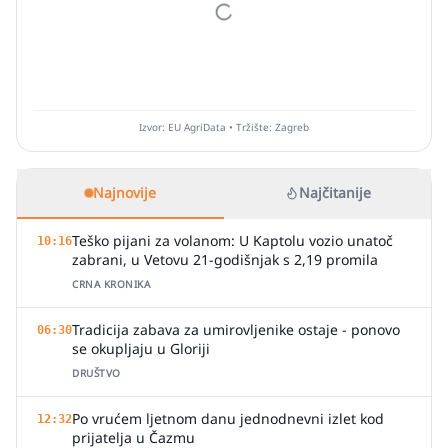
Izvor: EU AgriData • Tržište: Zagreb
Najnovije
Najčitanije
Teško pijani za volanom: U Kaptolu vozio unatoč
10:16
zabrani, u Vetovu 21-godišnjak s 2,19 promila
CRNA KRONIKA
Tradicija zabava za umirovljenike ostaje - ponovo
06:30
se okupljaju u Gloriji
DRUŠTVO
Po vrućem ljetnom danu jednodnevni izlet kod
12:32
prijatelja u Čazmu