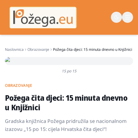
Naslovnica
Obrazovanje
Požega čita djeci: 15 minuta dnevno u Knjižnici
Naslovna
Vijesti
15 po 15
Život
OBRAZOVANJE
Sport
Požega čita djeci: 15 minuta dnevno
Županija
u Knjižnici
Gradska knjižnica Požega pridružila se nacionalnom
izazovu „15 po 15: cijela Hrvatska čita djeci“!