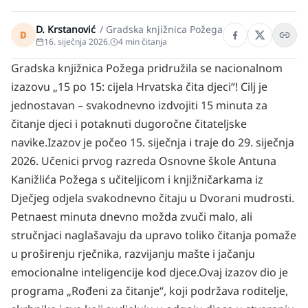
D. Krstanović
/
Gradska knjižnica Požega
D
16. siječnja 2026.
4
min čitanja
Gradska knjižnica Požega pridružila se nacionalnom
izazovu „15 po 15: cijela Hrvatska čita djeci“! Cilj je
jednostavan – svakodnevno izdvojiti 15 minuta za
čitanje djeci i potaknuti dugoročne čitateljske
navike.
Izazov je počeo 15. siječnja i traje do 29. siječnja
2026. Učenici prvog razreda Osnovne škole Antuna
Kanižlića Požega s učiteljicom i knjižničarkama iz
Dječjeg odjela svakodnevno čitaju u Dvorani mudrosti.
Petnaest minuta dnevno možda zvuči malo, ali
stručnjaci naglašavaju da upravo toliko čitanja pomaže
u proširenju rječnika, razvijanju mašte i jačanju
emocionalne inteligencije kod djece.
Ovaj izazov dio je
programa „Rođeni za čitanje“, koji podržava roditelje,