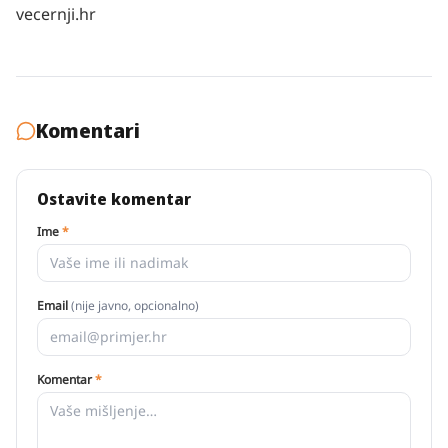
vecernji.hr
Komentari
Ostavite komentar
Ime
*
Email
(nije javno, opcionalno)
Komentar
*