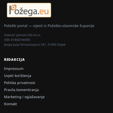
Požeški portal — vijesti iz Požeško-slavonske županije
Izdavač:
Javnost info d.o.o.
OIB:
81868746905
Josipa Jurja Strossmayera 341, 31000 Osijek
REDAKCIJA
Impressum
Uvjeti korištenja
Politika privatnosti
Pravila komentiranja
Marketing i oglašavanje
Kontakt