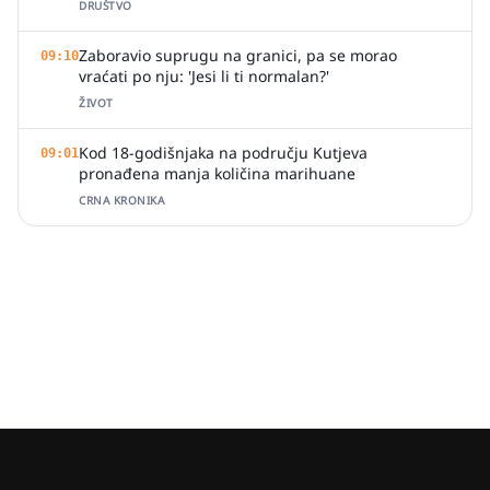
DRUŠTVO
Zaboravio suprugu na granici, pa se morao
09:10
vraćati po nju: 'Jesi li ti normalan?'
ŽIVOT
Kod 18-godišnjaka na području Kutjeva
09:01
pronađena manja količina marihuane
CRNA KRONIKA