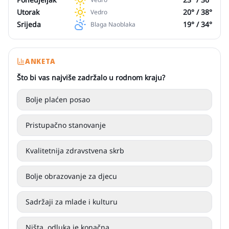
Utorak
20
° /
38
°
Vedro
Srijeda
19
° /
34
°
Blaga Naoblaka
ANKETA
Što bi vas najviše zadržalo u rodnom kraju?
Bolje plaćen posao
Pristupačno stanovanje
Kvalitetnija zdravstvena skrb
Bolje obrazovanje za djecu
Sadržaji za mlade i kulturu
Ništa, odluka je konačna