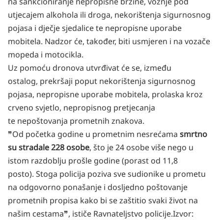
na sankcioniranje nepropisne brzine, vožnje pod
utjecajem alkohola ili droga, nekorištenja sigurnosnog
pojasa i dječje sjedalice te nepropisne uporabe
mobitela. Nadzor će, također, biti usmjeren i na vozače
mopeda i motocikla.
Uz pomoću dronova utvrđivat će se, između
ostalog, prekršaji poput nekorištenja sigurnosnog
pojasa, nepropisne uporabe mobitela, prolaska kroz
crveno svjetlo, nepropisnog pretjecanja
te nepoštovanja prometnih znakova.
❞Od početka godine u prometnim nesrećama
smrtno
su stradale 228 osobe
, što je 24 osobe više nego u
istom razdoblju prošle godine (porast od 11,8
posto). Stoga policija poziva sve sudionike u prometu
na odgovorno ponašanje i dosljedno poštovanje
prometnih propisa kako bi se zaštitio svaki život na
našim cestama❞, ističe Ravnateljstvo policije.
Izvor: