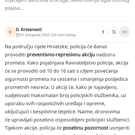
utjecajem alkohola ili droga, nekorištenja sigurnosnog
pojasa...
D. Krstanović
D
29. listopada 2025.
4
min čitanja
Na području cijele Hrvatske, policija će danas
provoditi
preventivno-represivnu akciju
nadzoru
prometa. Kako pojašnjava Ravnateljstvo policije, akcija
će se provoditi od 10 do 16 sati s ciljem povećanja
sigurnosti prometa na cestama i smanjenja posljedica
prometnih nesreća. U akciji će, kako je najavljeno,
sudjelovati maksimalan broj policijskih službenika, uz
uporabu svih raspoloživih uređaja i opreme,
uključujući i bespilotne letjelice. Naime, dronovima
će upravljati posebno osposobljeni policijski službenici.
Tijekom akcije, policija će
posebnu pozornost
usmjeriti