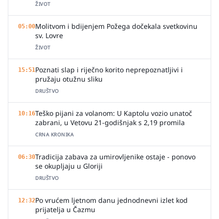
ŽIVOT
Molitvom i bdijenjem Požega dočekala svetkovinu
05:00
sv. Lovre
ŽIVOT
Poznati slap i riječno korito neprepoznatljivi i
15:51
pružaju otužnu sliku
DRUŠTVO
Teško pijani za volanom: U Kaptolu vozio unatoč
10:16
zabrani, u Vetovu 21-godišnjak s 2,19 promila
CRNA KRONIKA
Tradicija zabava za umirovljenike ostaje - ponovo
06:30
se okupljaju u Gloriji
DRUŠTVO
Po vrućem ljetnom danu jednodnevni izlet kod
12:32
prijatelja u Čazmu