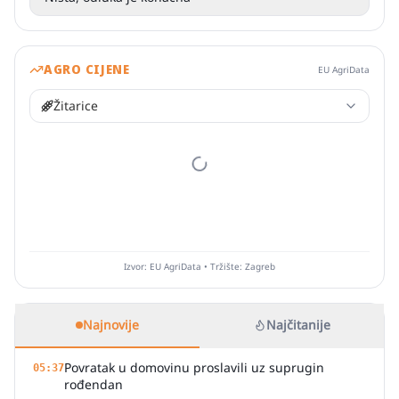
AGRO CIJENE
EU AgriData
Žitarice
Izvor: EU AgriData • Tržište: Zagreb
Najnovije
Najčitanije
Povratak u domovinu proslavili uz suprugin
05:37
rođendan