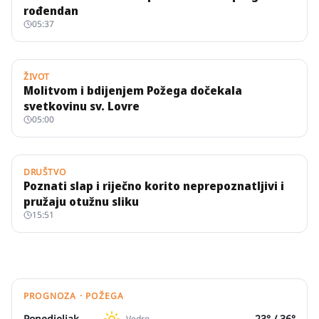
rođendan
05:37
ŽIVOT
Molitvom i bdijenjem Požega dočekala
svetkovinu sv. Lovre
05:00
DRUŠTVO
Poznati slap i riječno korito neprepoznatljivi i
pružaju otužnu sliku
15:51
PROGNOZA · POŽEGA
Ponedjeljak
23
° /
36
°
Vedro