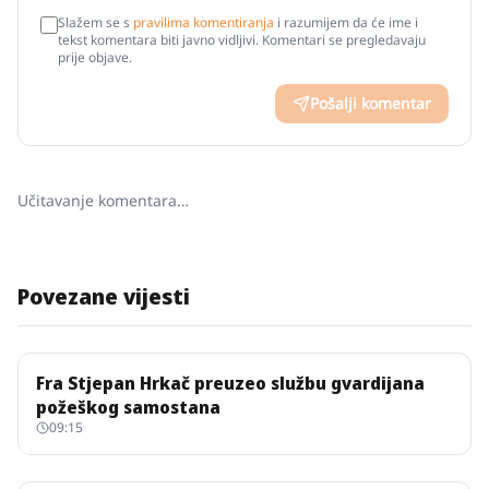
Slažem se s
pravilima komentiranja
i razumijem da će ime i
tekst komentara biti javno vidljivi. Komentari se pregledavaju
prije objave.
Pošalji komentar
Učitavanje komentara…
Povezane vijesti
Fra Stjepan Hrkač preuzeo službu gvardijana
požeškog samostana
09:15