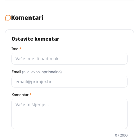
Komentari
Ostavite komentar
Ime
*
Email
(nije javno, opcionalno)
Komentar
*
0
/ 2000