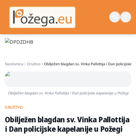
Naslovna
Naslovnica
Društvo
Obilježen blagdan sv. Vinka Pallottija i Dan policijske k
Vijesti
Život
Sport
Obilježen blagdan sv. Vinka Pallottija i Dan policijske kapelanije u Požegi
Županija
DRUŠTVO
Obilježen blagdan sv. Vinka Pallottija
i Dan policijske kapelanije u Požegi