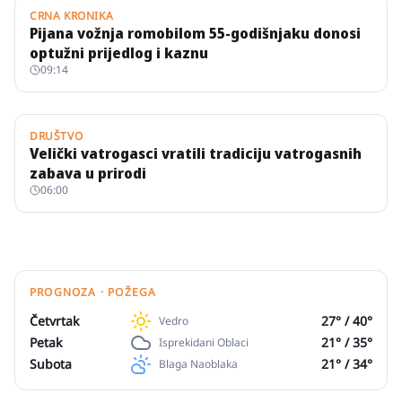
CRNA KRONIKA
Pijana vožnja romobilom 55-godišnjaku donosi
optužni prijedlog i kaznu
09:14
DRUŠTVO
Velički vatrogasci vratili tradiciju vatrogasnih
zabava u prirodi
06:00
PROGNOZA · POŽEGA
Četvrtak
27
° /
40
°
Vedro
Petak
21
° /
35
°
Isprekidani Oblaci
Subota
21
° /
34
°
Blaga Naoblaka