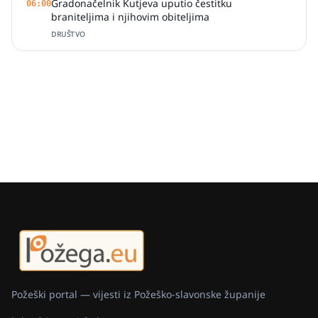
Gradonačelnik Kutjeva uputio čestitku
06:00
braniteljima i njihovim obiteljima
DRUŠTVO
Požeški portal — vijesti iz Požeško-slavonske županije