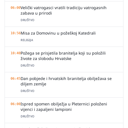
Velički vatrogasci vratili tradiciju vatrogasnih
06:00
zabava u prirodi
DRUŠTVO
Misa za Domovinu u požeškoj Katedrali
10:56
RELIGIJA
Požega se prisjetila branitelja koji su položili
10:40
živote za slobodu Hrvatske
DRUŠTVO
Dan pobjede i hrvatskih branitelja obilježava se
06:45
diljem zemlje
DRUŠTVO
Ispred spomen obilježja u Pleternici položeni
06:00
vijenci i zapaljeni lampioni
DRUŠTVO