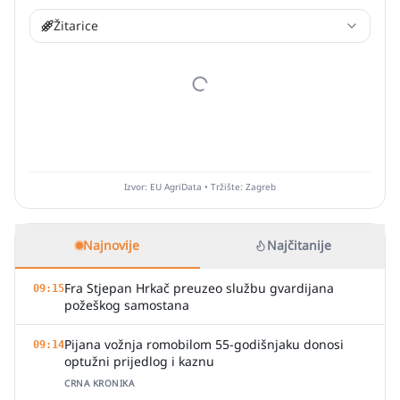
Žitarice
Izvor: EU AgriData • Tržište: Zagreb
Najnovije
Najčitanije
Fra Stjepan Hrkač preuzeo službu gvardijana
09:15
požeškog samostana
Pijana vožnja romobilom 55-godišnjaku donosi
09:14
optužni prijedlog i kaznu
CRNA KRONIKA