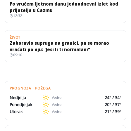
Po vrućem ljetnom danu jednodnevni izlet kod
prijatelja u Čazmu
12:32
ŽIVOT
Zaboravio suprugu na granici, pa se morao
vraćati po nju: 'Jesi li ti normalan?'
09:10
PROGNOZA · POŽEGA
Nedjelja
24
° /
34
°
Vedro
Ponedjeljak
20
° /
37
°
Vedro
Utorak
21
° /
39
°
Vedro