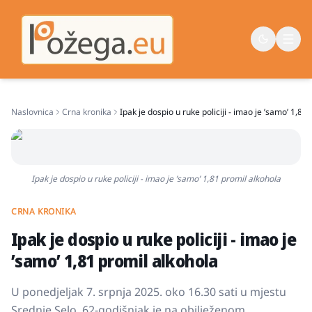
Naslovnica
Crna kronika
Ipak je dospio u ruke policiji - imao je ʼsamoʼ 1,81
Naslovna
Vijesti
Život
Ipak je dospio u ruke policiji - imao je ʼsamoʼ 1,81 promil alkohola
Sport
CRNA KRONIKA
Županija
Ipak je dospio u ruke policiji - imao je
ʼsamoʼ 1,81 promil alkohola
U ponedjeljak 7. srpnja 2025. oko 16.30 sati u mjestu
Srednje Selo, 62-godišnjak je na obilježenom