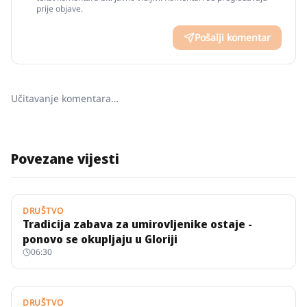
prije objave.
Pošalji komentar
Učitavanje komentara…
Povezane vijesti
DRUŠTVO
Tradicija zabava za umirovljenike ostaje -
ponovo se okupljaju u Gloriji
06:30
DRUŠTVO