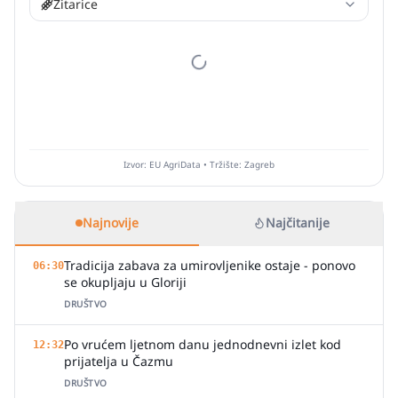
Žitarice
Izvor: EU AgriData • Tržište: Zagreb
Najnovije
Najčitanije
Tradicija zabava za umirovljenike ostaje - ponovo
06:30
se okupljaju u Gloriji
DRUŠTVO
Po vrućem ljetnom danu jednodnevni izlet kod
12:32
prijatelja u Čazmu
DRUŠTVO