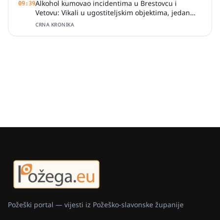
Alkohol kumovao incidentima u Brestovcu i
09:39
Vetovu: Vikali u ugostiteljskim objektima, jedan
zalio djelatnicu pićem
CRNA KRONIKA
Požeški portal — vijesti iz Požeško-slavonske županije