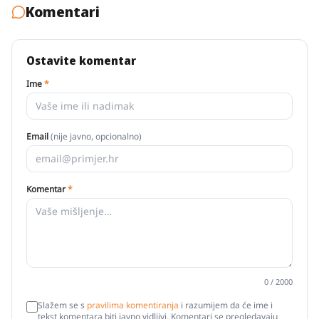
Komentari
Ostavite komentar
Ime
*
Email
(nije javno, opcionalno)
Komentar
*
0
/ 2000
Slažem se s
pravilima komentiranja
i razumijem da će ime i
tekst komentara biti javno vidljivi. Komentari se pregledavaju