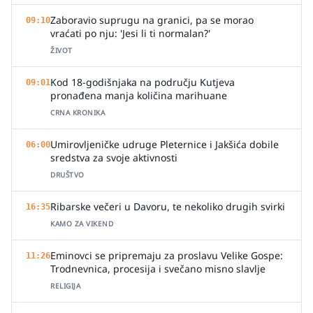
Zaboravio suprugu na granici, pa se morao
09:10
vraćati po nju: 'Jesi li ti normalan?'
ŽIVOT
Kod 18-godišnjaka na području Kutjeva
09:01
pronađena manja količina marihuane
CRNA KRONIKA
Umirovljeničke udruge Pleternice i Jakšića dobile
06:00
sredstva za svoje aktivnosti
DRUŠTVO
Ribarske večeri u Davoru, te nekoliko drugih svirki
16:35
KAMO ZA VIKEND
Eminovci se pripremaju za proslavu Velike Gospe:
11:26
Trodnevnica, procesija i svečano misno slavlje
RELIGIJA