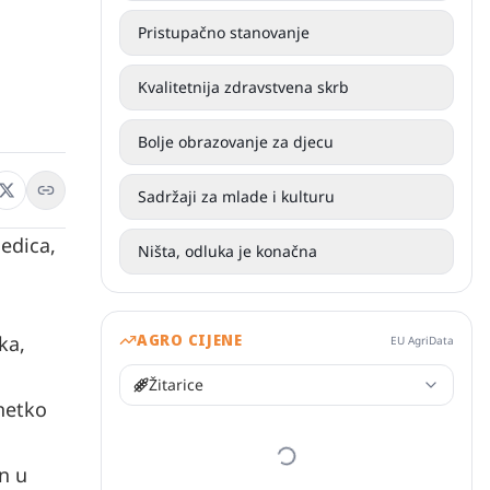
Pristupačno stanovanje
Kvalitetnija zdravstvena skrb
Bolje obrazovanje za djecu
Sadržaji za mlade i kulturu
jedica,
Ništa, odluka je konačna
AGRO CIJENE
ka,
EU AgriData
Žitarice
 netko
n u