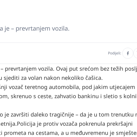
a je – prevrtanjem vozila.
Podijeli:
 – prevrtanjem vozila. Ovaj put srećom bez težih posl
 sjediti za volan nakon nekoliko čašica.
šnji vozač teretnog automobila, pod jakim utjecajem
om, skrenuo s ceste, zahvatio bankinu i sletio s kolni
ao je završiti daleko tragičnije – da je u tom trenutku
etnija.
Policija je protiv vozača pokrenula prekršajni
sti prometa na cestama, a u međuvremenu je smješte