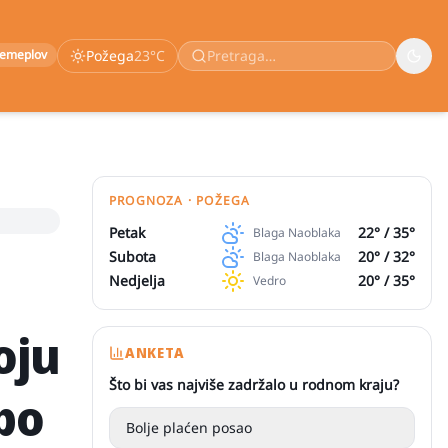
remeplov
Požega
23
°C
PROGNOZA · POŽEGA
Petak
22
° /
35
°
Blaga Naoblaka
Subota
20
° /
32
°
Blaga Naoblaka
Nedjelja
20
° /
35
°
Vedro
oju
ANKETA
Što bi vas najviše zadržalo u rodnom kraju?
po
Bolje plaćen posao