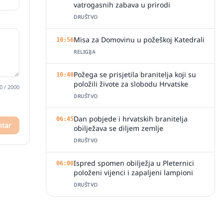
vatrogasnih zabava u prirodi
DRUŠTVO
Misa za Domovinu u požeškoj Katedrali
10:56
RELIGIJA
Požega se prisjetila branitelja koji su
10:40
položili živote za slobodu Hrvatske
0
/ 2000
DRUŠTVO
Dan pobjede i hrvatskih branitelja
06:45
ntar
obilježava se diljem zemlje
DRUŠTVO
Ispred spomen obilježja u Pleternici
06:00
položeni vijenci i zapaljeni lampioni
DRUŠTVO