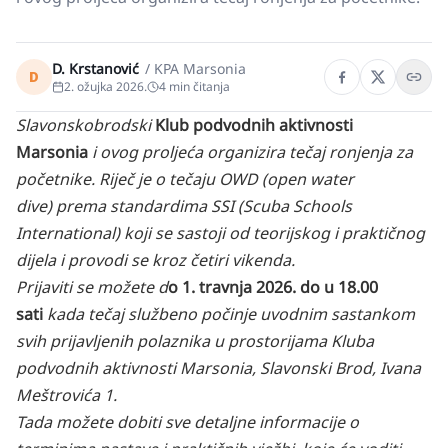
D. Krstanović
/
KPA Marsonia
D
2. ožujka 2026.
4
min čitanja
Slavonskobrodski
Klub podvodnih aktivnosti
Marsonia
i ovog proljeća organizira tečaj ronjenja za
početnike. Riječ je o tečaju OWD (open water
dive) prema standardima SSI (Scuba Schools
International) koji se sastoji od teorijskog i praktičnog
dijela i provodi se kroz četiri vikenda.
Prijaviti se možete d
o 1. travnja 2026. do u 18.00
sati
kada tečaj službeno počinje uvodnim sastankom
svih prijavljenih polaznika u prostorijama Kluba
podvodnih aktivnosti Marsonia, Slavonski Brod, Ivana
Meštrovića 1.
Tada možete dobiti sve detaljne informacije o