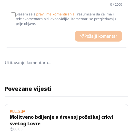
0
/ 2000
Slažem se s
pravilima komentiranja
i razumijem da će ime i
tekst komentara biti javno vidljivi. Komentari se pregledavaju
prije objave.
Pošalji komentar
Učitavanje komentara…
Povezane vijesti
RELIGIJA
Molitveno bdijenje u drevnoj požeškoj crkvi
svetog Lovre
00:05