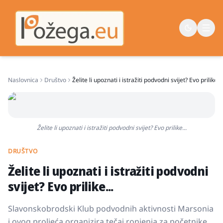
Naslovnica
Društvo
Želite li upoznati i istražiti podvodni svijet? Evo prilike...
Naslovna
Vijesti
Život
Želite li upoznati i istražiti podvodni svijet? Evo prilike...
Sport
DRUŠTVO
Županija
Želite li upoznati i istražiti podvodni
svijet? Evo prilike...
Slavonskobrodski Klub podvodnih aktivnosti Marsonia
i ovog proljeća organizira tečaj ronjenja za početnike.