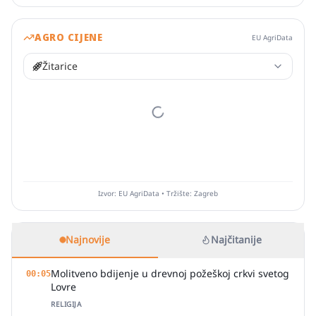
AGRO CIJENE
EU AgriData
Žitarice
Izvor: EU AgriData • Tržište: Zagreb
Najnovije
Najčitanije
Molitveno bdijenje u drevnoj požeškoj crkvi svetog
00:05
Lovre
RELIGIJA