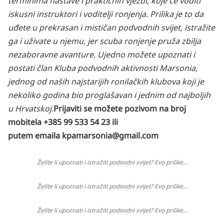
terminima nastave i praktičnih vježbi, koje će voditi
iskusni instruktori i voditelji ronjenja. Prilika je to da
uđete u prekrasan i mističan podvodnih svijet, istražite
ga i uživate u njemu, jer scuba ronjenje pruža zbilja
nezaboravne avanture. Ujedno možete upoznati i
postati član Kluba podvodnih aktivnosti Marsonia,
jednog od naših najstarijih ronilačkih klubova koji je
nekoliko godina bio proglašavan i jednim od najboljih
u Hrvatskoj.
Prijaviti se možete pozivom na broj
mobitela +385 99 533 54 23 ili
putem emaila
kpamarsonia@gmail.com
Želite li upoznati i istražiti podvodni svijet? Evo prilike...
Želite li upoznati i istražiti podvodni svijet? Evo prilike...
Želite li upoznati i istražiti podvodni svijet? Evo prilike...