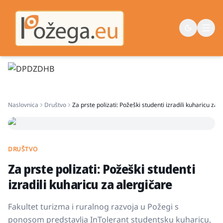
Naslovna
Naslovnica
Društvo
Za prste polizati: Požeški studenti izradili kuharicu za 
Vijesti
Život
Sport
DRUŠTVO
Županija
Za prste polizati: Požeški studenti
izradili kuharicu za alergičare
Fakultet turizma i ruralnog razvoja u Požegi s
ponosom predstavlja InTolerant studentsku kuharicu,