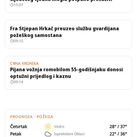
15:07
Fra Stjepan Hrkač preuzeo službu gvardijana
požeškog samostana
09:15
CRNA KRONIKA
Pijana vožnja romobilom 55-godišnjaku donosi
optužni prijedlog i kaznu
09:14
PROGNOZA · POŽEGA
Četvrtak
28
° /
37
°
Vedro
Petak
22
° /
36
°
Isprekidani Oblaci