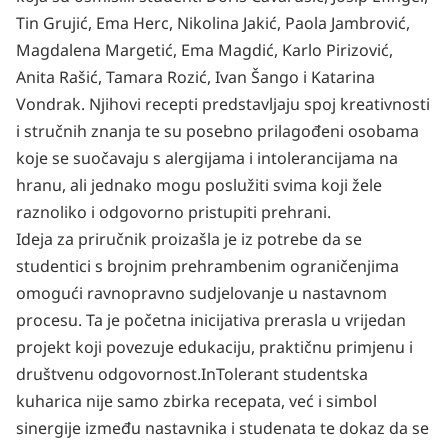
Tin Grujić, Ema Herc, Nikolina Jakić, Paola Jambrović,
Magdalena Margetić, Ema Magdić, Karlo Pirizović,
Anita Rašić, Tamara Rozić, Ivan Šango i Katarina
Vondrak. Njihovi recepti predstavljaju spoj kreativnosti
i stručnih znanja te su posebno prilagođeni osobama
koje se suočavaju s alergijama i intolerancijama na
hranu, ali jednako mogu poslužiti svima koji žele
raznoliko i odgovorno pristupiti prehrani.
Ideja za priručnik proizašla je iz potrebe da se
studentici s brojnim prehrambenim ograničenjima
omogući ravnopravno sudjelovanje u nastavnom
procesu. Ta je početna inicijativa prerasla u vrijedan
projekt koji povezuje edukaciju, praktičnu primjenu i
društvenu odgovornost.
InTolerant studentska
kuharica nije samo zbirka recepata, već i simbol
sinergije između nastavnika i studenata te dokaz da se