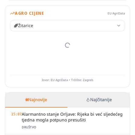
AGRO CIJENE
EU AgriData
Žitarice
Izvor: EU AgriData • Tržište: Zagreb
Najnovije
Najčitanije
Alarmantno stanje Orljave: Rijeka bi već sljedećeg
15:07
tjedna mogla potpuno presušiti
DRUŠTVO