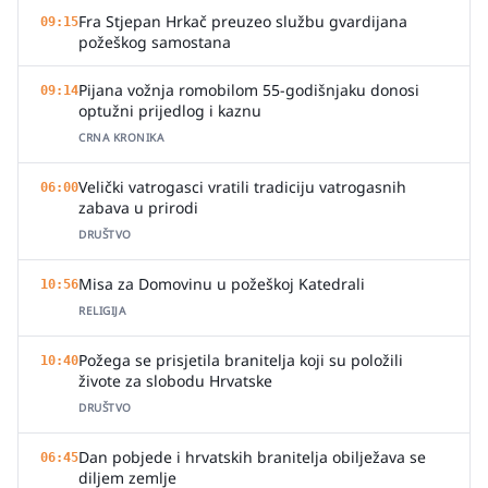
Fra Stjepan Hrkač preuzeo službu gvardijana
09:15
požeškog samostana
Pijana vožnja romobilom 55-godišnjaku donosi
09:14
optužni prijedlog i kaznu
CRNA KRONIKA
Velički vatrogasci vratili tradiciju vatrogasnih
06:00
zabava u prirodi
DRUŠTVO
Misa za Domovinu u požeškoj Katedrali
10:56
RELIGIJA
Požega se prisjetila branitelja koji su položili
10:40
živote za slobodu Hrvatske
DRUŠTVO
Dan pobjede i hrvatskih branitelja obilježava se
06:45
diljem zemlje