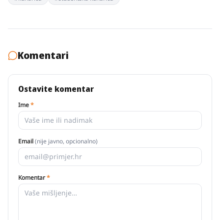
Komentari
Ostavite komentar
Ime
*
Email
(nije javno, opcionalno)
Komentar
*