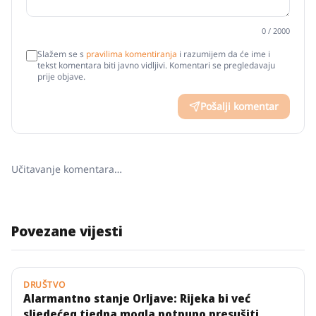
0
/ 2000
Slažem se s
pravilima komentiranja
i razumijem da će ime i
tekst komentara biti javno vidljivi. Komentari se pregledavaju
prije objave.
Pošalji komentar
Učitavanje komentara…
Povezane vijesti
DRUŠTVO
Alarmantno stanje Orljave: Rijeka bi već
sljedećeg tjedna mogla potpuno presušiti