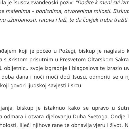
ila je Isusov evanđeoski poziv:
"Dođite k meni svi izm
ćene malenima – poniznima, otvorenima milosti. Biskup
užurbanosti, ratova i laži, te da čovjek treba tražiti t
đajem koji je počeo u Požegi, biskup je naglasio 
eta s Kristom prisutnim u Presvetom Oltarskom Sakr
 obljetnicu svoje izgradnje i blagoslova te izrazio u
o doba dana i noći moći doći Isusu, odmoriti se u n
koji govori ljudskoj savjesti i srcu.
njanja, biskup je istaknuo kako se upravo u šutn
 odmara i otvara djelovanju Duha Svetoga. Ondje I
olosti, liječi njihove rane te obnavlja vjeru i život. 