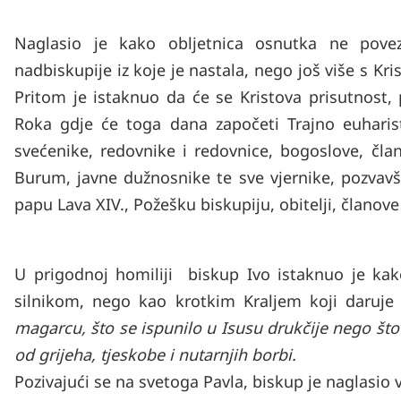
Naglasio je kako obljetnica osnutka ne povez
nadbiskupije iz koje je nastala, nego još više s Kri
Pritom je istaknuo da će se Kristova prisutnost, p
Roka gdje će toga dana započeti Trajno euharist
svećenike, redovnike i redovnice, bogoslove, čl
Burum, javne dužnosnike te sve vjernike, pozvavš
papu Lava XIV., Požešku biskupiju, obitelji, članov
U prigodnoj homiliji biskup Ivo istaknuo je kak
silnikom, nego kao krotkim Kraljem koji daruje
magarcu, što se ispunilo u Isusu drukčije nego št
od grijeha, tjeskobe i nutarnjih borbi.
Pozivajući se na svetoga Pavla, biskup je naglasio 