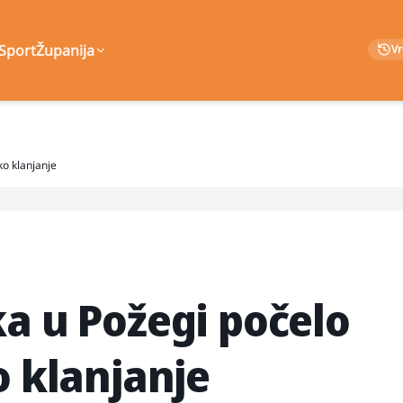
Sport
Županija
V
ko klanjanje
ka u Požegi počelo
o klanjanje