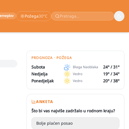
remeplov
Požega
30
°C
PROGNOZA · POŽEGA
Subota
24
° /
31
°
Blaga Naoblaka
Nedjelja
19
° /
34
°
Vedro
Ponedjeljak
20
° /
38
°
Vedro
ANKETA
Što bi vas najviše zadržalo u rodnom kraju?
Bolje plaćen posao