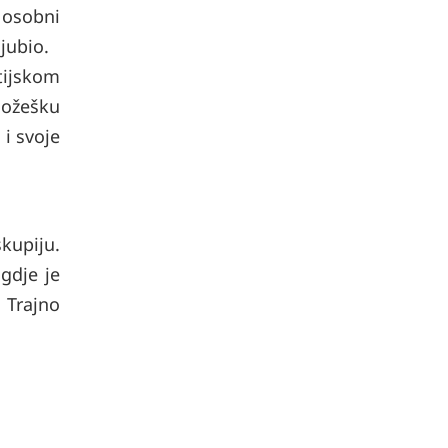
 osobni
ljubio.
tijskom
 Požešku
i svoje
kupiju.
 gdje je
 Trajno