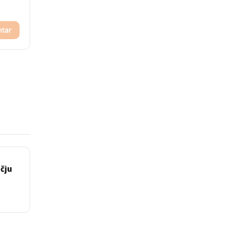
ntar
čju