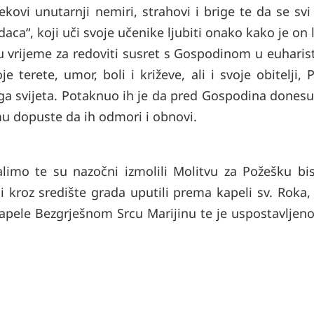
kovi unutarnji nemiri, strahovi i brige te da se svi
daca“, koji uči svoje učenike ljubiti onako kako je on 
u vrijeme za redoviti susret s Gospodinom u euharis
 terete, umor, boli i križeve, ali i svoje obitelji,
ga svijeta. Potaknuo ih je da pred Gospodina donesu 
 mu dopuste da ih odmori i obnovi.
imo te su nazočni izmolili Molitvu za Požešku bis
i kroz središte grada uputili prema kapeli sv. Roka,
apele Bezgrješnom Srcu Marijinu te je uspostavljeno