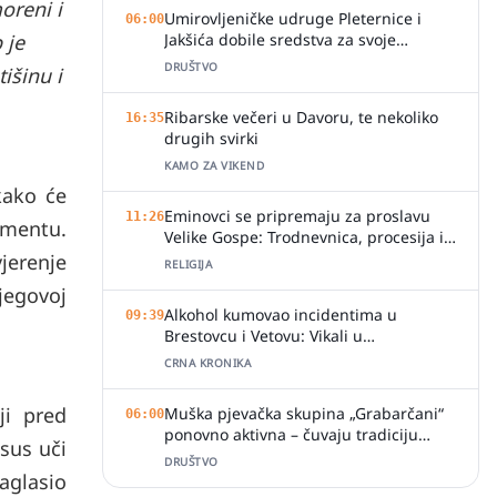
oreni i
Umirovljeničke udruge Pleternice i
06:00
 je
Jakšića dobile sredstva za svoje
aktivnosti
DRUŠTVO
išinu i
Ribarske večeri u Davoru, te nekoliko
16:35
drugih svirki
KAMO ZA VIKEND
kako će
Eminovci se pripremaju za proslavu
11:26
amentu.
Velike Gospe: Trodnevnica, procesija i
svečano misno slavlje
vjerenje
RELIGIJA
jegovoj
Alkohol kumovao incidentima u
09:39
Brestovcu i Vetovu: Vikali u
ugostiteljskim objektima, jedan zalio
CRNA KRONIKA
djelatnicu pićem
ji pred
Muška pjevačka skupina „Grabarčani“
06:00
ponovno aktivna – čuvaju tradiciju
sus uči
izvornog slavonskog pjevanja
DRUŠTVO
Naglasio