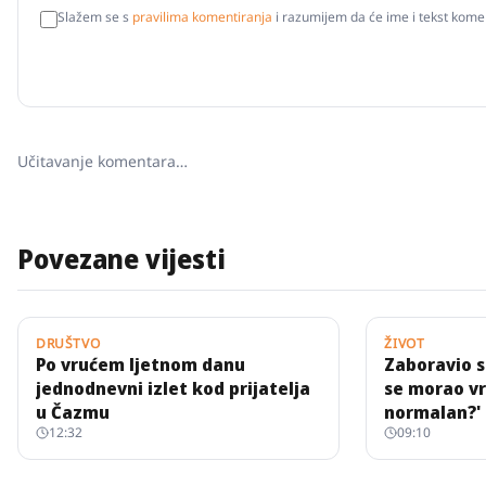
Slažem se s
pravilima komentiranja
i razumijem da će ime i tekst komen
Učitavanje komentara…
Povezane vijesti
DRUŠTVO
ŽIVOT
Po vrućem ljetnom danu
Zaboravio s
jednodnevni izlet kod prijatelja
se morao vra
u Čazmu
normalan?'
12:32
09:10