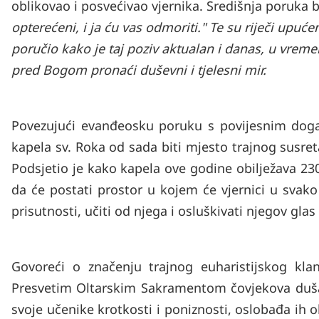
oblikovao i posvećivao vjernika. Središnja poruka b
opterećeni, i ja ću vas odmoriti." Te su riječi upu
poručio kako je taj poziv aktualan i danas, u vremenu 
pred Bogom pronaći duševni i tjelesni mir.
Povezujući evanđeosku poruku s povijesnim doga
kapela sv. Roka od sada biti mjesto trajnog susr
Podsjetio je kako kapela ove godine obilježava 230.
da će postati prostor u kojem će vjernici u svak
prisutnosti, učiti od njega i osluškivati njegov glas 
Govoreći o značenju trajnog euharistijskog kla
Presvetim Oltarskim Sakramentom čovjekova duša
svoje učenike krotkosti i poniznosti, oslobađa ih oh