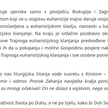
uje vjernike samo s poviješću Biskupije i Zag
stom koji se u otajstvu euharistije trajno daruje svojo
roslavljena u euharistijskom slavlju, nastaviti u ka
ijsko klanjanje. Na kraju je srdačno pozdravio ok
anove Trajnoga euharistijskog klanjanja predvođen
i ih da u pokajanju i molitvi Gospodinu povjere na
e Trajnoga euharistijskog klanjanja i sve osobne potre
o nas liturgijska čitanja vode susretu s Kristom –
 mir i odmor.
Prorok Zaharija naviješta kralja poni
o su mnogi očekivali: On ne dolazi s vojskom, nego o
važnost života po Duhu, a ne po tijelu, kako bi Duh Sv