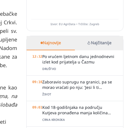
rebačke
j Crkvi.
Izvor: EU AgriData • Tržište: Zagreb
peli sv.
upljene
Najnovije
Najčitanije
e Nadom
kane za
Po vrućem ljetnom danu jednodnevni
12:32
izlet kod prijatelja u Čazmu
be.
DRUŠTVO
Zaboravio suprugu na granici, pa se
09:10
 ne kao
morao vraćati po nju: 'Jesi li ti
normalan?'
ŽIVOT
zna, na
slobađa
Kod 18-godišnjaka na području
09:01
Kutjeva pronađena manja količina
marihuane
CRNA KRONIKA
eti