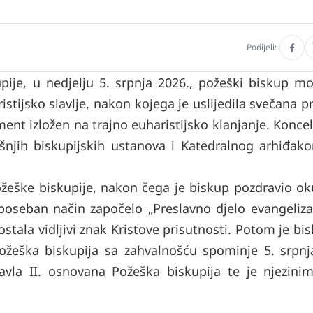
Podijeli:
ije, u nedjelju 5. srpnja 2026., požeški biskup mo
stijsko slavlje, nakon kojega je uslijedila svečana p
ment izložen na trajno euharistijsko klanjanje. Koncel
išnjih biskupijskih ustanova i Katedralnog arhiđako
ožeške biskupije, nakon čega je biskup pozdravio ok
poseban način započelo „Preslavno djelo evangelizac
tala vidljivi znak Kristove prisutnosti. Potom je bi
ožeška biskupija sa zahvalnošću spominje 5. srpnj
vla II. osnovana Požeška biskupija te je njezini