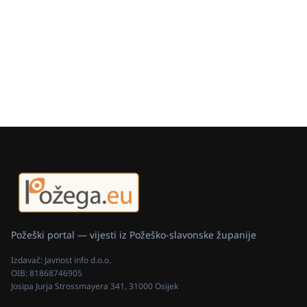
Požeški portal — vijesti iz Požeško-slavonske županije
Izdavač:
Javnost info d.o.o.
OIB:
81868746905
Josipa Jurja Strossmayera 341, 31000 Osijek