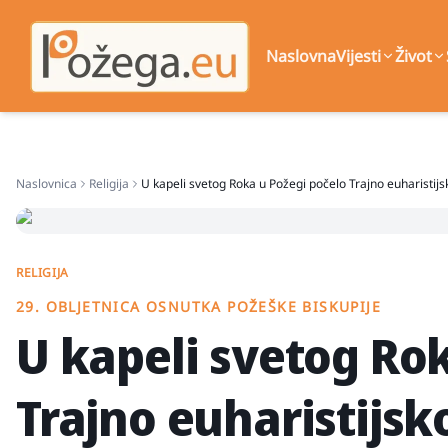
Naslovna
Vijesti
Život
Naslovnica
Religija
U kapeli svetog Roka u Požegi počelo Trajno euharistijs
RELIGIJA
29. OBLJETNICA OSNUTKA POŽEŠKE BISKUPIJE
U kapeli svetog Ro
Trajno euharistijsk