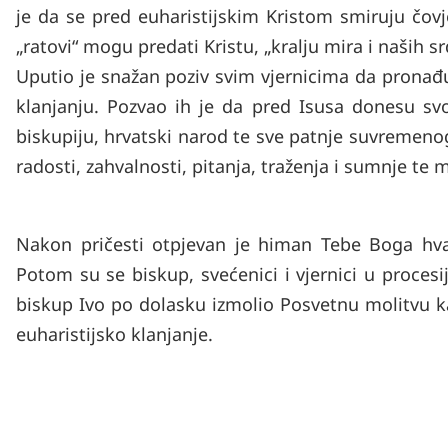
je da se pred euharistijskim Kristom smiruju čovje
„ratovi“ mogu predati Kristu, „kralju mira i naših sr
Uputio je snažan poziv svim vjernicima da pronađ
klanjanju. Pozvao ih je da pred Isusa donesu svoje
biskupiju, hrvatski narod te sve patnje suvremeno
radosti, zahvalnosti, pitanja, traženja i sumnje te
Nakon pričesti otpjevan je himan Tebe Boga hval
Potom su se biskup, svećenici i vjernici u procesij
biskup Ivo po dolasku izmolio Posvetnu molitvu k
euharistijsko klanjanje.