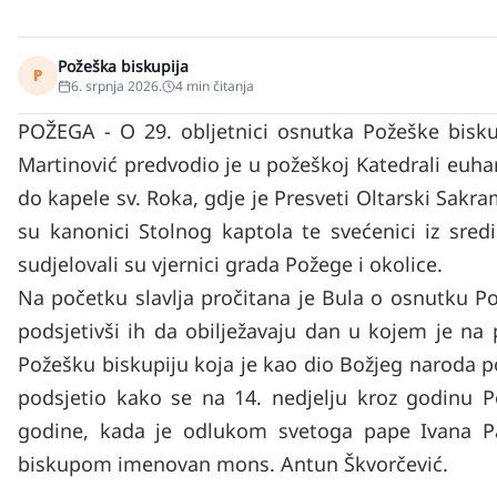
Požeška biskupija
P
6. srpnja 2026.
4
min čitanja
POŽEGA - O 29. obljetnici osnutka Požeške biskup
Martinović predvodio je u požeškoj Katedrali euhari
do kapele sv. Roka, gdje je Presveti Oltarski Sakra
su kanonici Stolnog kaptola te svećenici iz sred
sudjelovali su vjernici grada Požege i okolice.
Na početku slavlja pročitana je Bula o osnutku P
podsjetivši ih da obilježavaju dan u kojem je na 
Požešku biskupiju koja je kao dio Božjeg naroda pos
podsjetio kako se na 14. nedjelju kroz godinu P
godine, kada je odlukom svetoga pape Ivana Pa
biskupom imenovan mons. Antun Škvorčević.