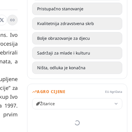
Pristupačno stanovanje
Kvalitetnija zdravstvena skrb
ns. Ivo
Bolje obrazovanje za djecu
rocesija
ebrirali
Sadržaji za mlade i kulturu
nata, a
Ništa, odluka je konačna
upljene
ije” za
AGRO CIJENE
EU AgriData
skup Ivo
Žitarice
a 1997.
m prvim