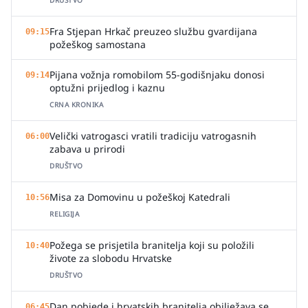
DRUŠTVO
Fra Stjepan Hrkač preuzeo službu gvardijana
09:15
požeškog samostana
Pijana vožnja romobilom 55-godišnjaku donosi
09:14
optužni prijedlog i kaznu
CRNA KRONIKA
Velički vatrogasci vratili tradiciju vatrogasnih
06:00
zabava u prirodi
DRUŠTVO
Misa za Domovinu u požeškoj Katedrali
10:56
RELIGIJA
Požega se prisjetila branitelja koji su položili
10:40
živote za slobodu Hrvatske
DRUŠTVO
Dan pobjede i hrvatskih branitelja obilježava se
06:45