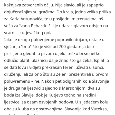
kažnjava zatvorenih očiju. Nije slavio, ali je zapaprio
dojučerašnjim suigračima. Do kraja, jedna velika prilika
za Karla Antunovića, te u posljednjim trenucima još
veća za Ivana Pehardu čiji je udarac glavom odsjeo na
vratnici kutjevačkog gola.
Iako je drugo poluvrijeme popravilo dojam, ostaje u
sjećanju “ono” što je više od 700 gledatelja bilo
prisiljeno gledati u prvom dijelu, teško bi se netko
odlučio platiti ulaznicu da je znao što ga čeka. Isplatilo
se dati lovu i vidjeti prekrasan teren, uživati u suncu i
druženju, ali za ono što su Zeleni prezentirali u prvom
poluvremenu – ne. Nakon pet odigranih kola Slavonija
je druga na ljestvici zajedno s Marsonijom, dva su
boda iza Slavije, dok je Kutjevo točno na sredini
ljestvice, sa osam osvojenih bodova. U sljedećem kolu
oba su kluba na gostovanjima, Slavonija kod Vuteksa,