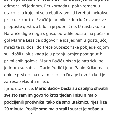
odmora još jednom. Pet komada u poluvremenuu
utakmici u kojoj bi se trebali zatvoriti i vrebati nekakvu
priliku iz kontre. Svačić je nemilosrdno kažnjavao sve
propuste gosta, a bilo ih je poprilično. U nastavku su
Naranče digle nogu s gasa, odradile posao, na počasni
gol Marina Ležaića odgovorile još jednim u gostujućoj
mreži te su došli do treće ovosezonske pobjede kojom
su i došli u plus kada je u pitanju omjer postignutih i
primljenih golova. Mario Bačić upisao je hattrick, po
jednom su zabijali Dario Pudić i Juan Pablo Krilanovich,
dok je prvi gol na utakmici djelo Drage Lovrića koji je
zatresao vlastitu mrežu.
Igrač utakmice:
Mario Bačić
‒ Dečki su ozbiljno shvatili
sve što sam im govorio kroz tjedan i nisu nimalo
podcijenili protivnika, tako da smo utakmicu riješili za
20 minuta. Poslije smo malo stali i susret je otišao u