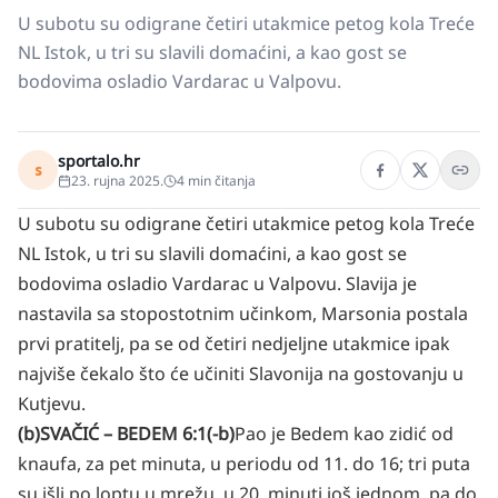
U subotu su odigrane četiri utakmice petog kola Treće
NL Istok, u tri su slavili domaćini, a kao gost se
bodovima osladio Vardarac u Valpovu.
sportalo.hr
s
23. rujna 2025.
4
min čitanja
U subotu su odigrane četiri utakmice petog kola Treće
NL Istok, u tri su slavili domaćini, a kao gost se
bodovima osladio Vardarac u Valpovu. Slavija je
nastavila sa stopostotnim učinkom, Marsonia postala
prvi pratitelj, pa se od četiri nedjeljne utakmice ipak
najviše čekalo što će učiniti Slavonija na gostovanju u
Kutjevu.
(b)SVAČIĆ – BEDEM 6:1(-b)
Pao je Bedem kao zidić od
knaufa, za pet minuta, u periodu od 11. do 16; tri puta
su išli po loptu u mrežu, u 20. minuti još jednom, pa do