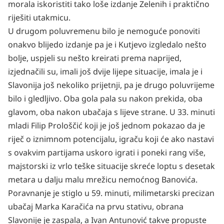
morala iskoristiti tako loše izdanje Zelenih i praktično
riješiti utakmicu.
U drugom poluvremenu bilo je nemoguće ponoviti
onakvo blijedo izdanje pa je i Kutjevo izgledalo nešto
bolje, uspjeli su nešto kreirati prema naprijed,
izjednačili su, imali još dvije lijepe situacije, imala je i
Slavonija još nekoliko prijetnji, pa je drugo poluvrijeme
bilo i gledljivo. Oba gola pala su nakon prekida, oba
glavom, oba nakon ubačaja s lijeve strane. U 33. minuti
mladi Filip Prološčić koji je još jednom pokazao da je
riječ o iznimnom potencijalu, igraču koji će ako nastavi
s ovakvim partijama uskoro igrati i poneki rang više,
majstorski iz vrlo teške situacije skreće loptu s desetak
metara u dalju malu mrežicu nemoćnog Banovića.
Poravnanje je stiglo u 59. minuti, milimetarski precizan
ubačaj Marka Karačića na prvu stativu, obrana
Slavonije je zaspala, a Ivan Antunović takve propuste