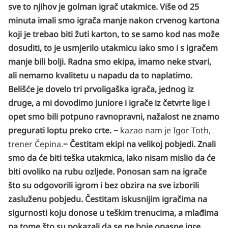
sve to njihov je golman igrač utakmice. Više od 25
minuta imali smo igrača manje nakon crvenog kartona
koji je trebao biti žuti karton, to se samo kod nas može
dosuditi, to je usmjerilo utakmicu iako smo i s igračem
manje bili bolji. Radna smo ekipa, imamo neke stvari,
ali nemamo kvalitetu u napadu da to naplatimo.
Belišće je dovelo tri prvoligaška igrača, jednog iz
druge, a mi dovodimo juniore i igrače iz četvrte lige i
opet smo bili potpuno ravnopravni, nažalost ne znamo
pregurati loptu preko crte.
‒ kazao nam je Igor Toth,
trener Čepina.
‒ Čestitam ekipi na velikoj pobjedi. Znali
smo da će biti teška utakmica, iako nisam mislio da će
biti ovoliko na rubu ozljede. Ponosan sam na igrače
što su odgovorili igrom i bez obzira na sve izborili
zasluženu pobjedu. Čestitam iskusnijim igračima na
sigurnosti koju donose u teškim trenucima, a mlađima
na tome što su pokazali da se ne boje opasne igre