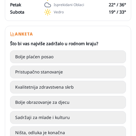
Petak
22
° /
36
°
Isprekidani Oblaci
Subota
19
° /
33
°
Vedro
ANKETA
Što bi vas najviše zadržalo u rodnom kraju?
Bolje plaćen posao
Pristupačno stanovanje
Kvalitetnija zdravstvena skrb
Bolje obrazovanje za djecu
Sadržaji za mlade i kulturu
Ništa, odluka je konačna