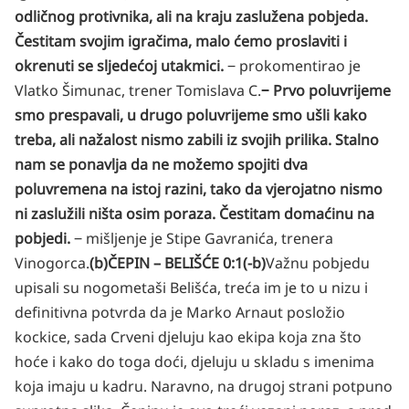
odličnog protivnika, ali na kraju zaslužena pobjeda.
Čestitam svojim igračima, malo ćemo proslaviti i
okrenuti se sljedećoj utakmici.
‒ prokomentirao je
Vlatko Šimunac, trener Tomislava C.
‒ Prvo poluvrijeme
smo prespavali, u drugo poluvrijeme smo ušli kako
treba, ali nažalost nismo zabili iz svojih prilika. Stalno
nam se ponavlja da ne možemo spojiti dva
poluvremena na istoj razini, tako da vjerojatno nismo
ni zaslužili ništa osim poraza. Čestitam domaćinu na
pobjedi.
‒ mišljenje je Stipe Gavranića, trenera
Vinogorca.
(b)ČEPIN – BELIŠĆE 0:1(-b)
Važnu pobjedu
upisali su nogometaši Belišća, treća im je to u nizu i
definitivna potvrda da je Marko Arnaut posložio
kockice, sada Crveni djeluju kao ekipa koja zna što
hoće i kako do toga doći, djeluju u skladu s imenima
koja imaju u kadru. Naravno, na drugoj strani potpuno