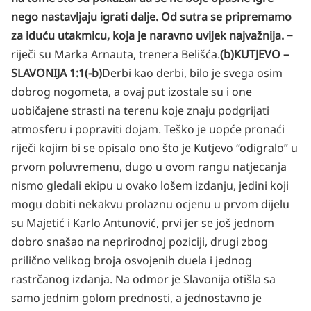
nego nastavljaju igrati dalje. Od sutra se pripremamo
za iduću utakmicu, koja je naravno uvijek najvažnija.
‒
riječi su Marka Arnauta, trenera Belišća.
(b)KUTJEVO –
SLAVONIJA 1:1(-b)
Derbi kao derbi, bilo je svega osim
dobrog nogometa, a ovaj put izostale su i one
uobičajene strasti na terenu koje znaju podgrijati
atmosferu i popraviti dojam. Teško je uopće pronaći
riječi kojim bi se opisalo ono što je Kutjevo “odigralo” u
prvom poluvremenu, dugo u ovom rangu natjecanja
nismo gledali ekipu u ovako lošem izdanju, jedini koji
mogu dobiti nekakvu prolaznu ocjenu u prvom dijelu
su Majetić i Karlo Antunović, prvi jer se još jednom
dobro snašao na neprirodnoj poziciji, drugi zbog
prilično velikog broja osvojenih duela i jednog
rastrčanog izdanja. Na odmor je Slavonija otišla sa
samo jednim golom prednosti, a jednostavno je