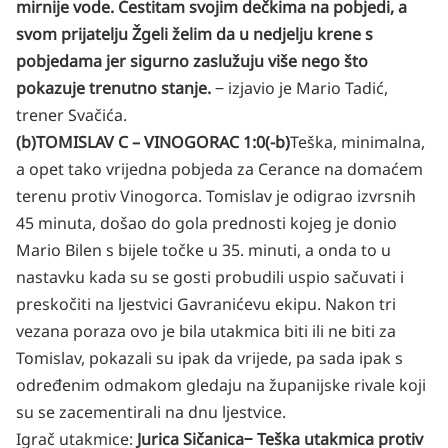
mirnije vode. Čestitam svojim dečkima na pobjedi, a
svom prijatelju Žgeli želim da u nedjelju krene s
pobjedama jer sigurno zaslužuju više nego što
pokazuje trenutno stanje.
‒ izjavio je Mario Tadić,
trener Svačića.
(b)TOMISLAV C – VINOGORAC 1:0(-b)
Teška, minimalna,
a opet tako vrijedna pobjeda za Cerance na domaćem
terenu protiv Vinogorca. Tomislav je odigrao izvrsnih
45 minuta, došao do gola prednosti kojeg je donio
Mario Bilen s bijele točke u 35. minuti, a onda to u
nastavku kada su se gosti probudili uspio sačuvati i
preskočiti na ljestvici Gavranićevu ekipu. Nakon tri
vezana poraza ovo je bila utakmica biti ili ne biti za
Tomislav, pokazali su ipak da vrijede, pa sada ipak s
određenim odmakom gledaju na županijske rivale koji
su se zacementirali na dnu ljestvice.
Igrač utakmice:
Jurica Sičanica
‒ Teška utakmica protiv