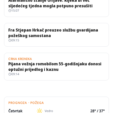
Alarmantno stanje Orljave: Rijeka bi već
sljedećeg tjedna mogla potpuno presušiti
15:07
Fra Stjepan Hrkač preuzeo službu gvardijana
požeškog samostana
09:15
CRNA KRONIKA
Pijana vožnja romobilom 55-godišnjaku donosi
optužni prijedlog i kaznu
09:14
PROGNOZA · POŽEGA
Četvrtak
28
° /
37
°
Vedro