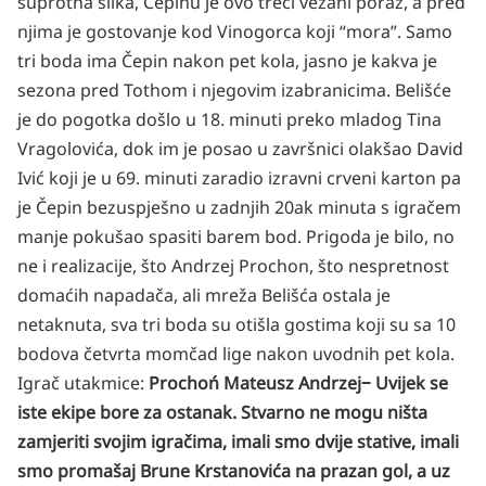
suprotna slika, Čepinu je ovo treći vezani poraz, a pred
njima je gostovanje kod Vinogorca koji “mora”. Samo
tri boda ima Čepin nakon pet kola, jasno je kakva je
sezona pred Tothom i njegovim izabranicima. Belišće
je do pogotka došlo u 18. minuti preko mladog Tina
Vragolovića, dok im je posao u završnici olakšao David
Ivić koji je u 69. minuti zaradio izravni crveni karton pa
je Čepin bezuspješno u zadnjih 20ak minuta s igračem
manje pokušao spasiti barem bod. Prigoda je bilo, no
ne i realizacije, što Andrzej Prochon, što nespretnost
domaćih napadača, ali mreža Belišća ostala je
netaknuta, sva tri boda su otišla gostima koji su sa 10
bodova četvrta momčad lige nakon uvodnih pet kola.
Igrač utakmice:
Prochoń Mateusz Andrzej
‒ Uvijek se
iste ekipe bore za ostanak. Stvarno ne mogu ništa
zamjeriti svojim igračima, imali smo dvije stative, imali
smo promašaj Brune Krstanovića na prazan gol, a uz