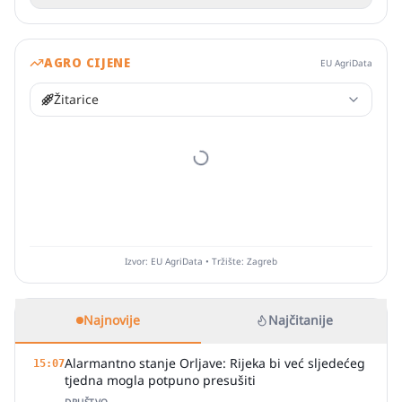
AGRO CIJENE
EU AgriData
Žitarice
Izvor: EU AgriData • Tržište: Zagreb
Najnovije
Najčitanije
Alarmantno stanje Orljave: Rijeka bi već sljedećeg
15:07
tjedna mogla potpuno presušiti