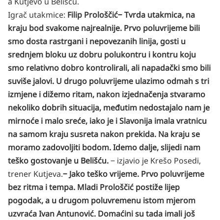
a Kutjevo u Belišću.
Igrač utakmice:
Filip Prološčić
‒ Tvrda utakmica, na
kraju bod svakome najrealnije. Prvo poluvrijeme bili
smo dosta rastrgani i nepovezanih linija, gosti u
srednjem bloku uz dobru polukontru i kontru koju
smo relativno dobro kontrolirali, ali napadački smo bili
suviše jalovi. U drugo poluvrijeme ulazimo odmah s tri
izmjene i dižemo ritam, nakon izjednačenja stvaramo
nekoliko dobrih situacija, međutim nedostajalo nam je
mirnoće i malo sreće, iako je i Slavonija imala vratnicu
na samom kraju susreta nakon prekida. Na kraju se
moramo zadovoljiti bodom. Idemo dalje, slijedi nam
teško gostovanje u Belišću.
‒ izjavio je Krešo Posedi,
trener Kutjeva.
‒ Jako teško vrijeme. Prvo poluvrijeme
bez ritma i tempa. Mladi Prološčić postiže lijep
pogodak, a u drugom poluvremenu istom mjerom
uzvraća Ivan Antunović. Domaćini su tada imali još