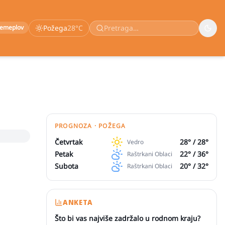
remeplov
Požega
28
°C
PROGNOZA · POŽEGA
Četvrtak
28
° /
28
°
Vedro
Petak
22
° /
36
°
Raštrkani Oblaci
Subota
20
° /
32
°
Raštrkani Oblaci
ANKETA
Što bi vas najviše zadržalo u rodnom kraju?