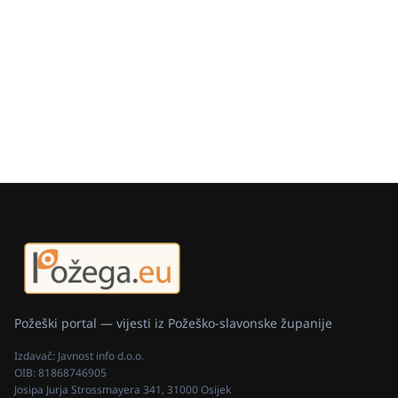
Požeški portal — vijesti iz Požeško-slavonske županije
Izdavač:
Javnost info d.o.o.
OIB:
81868746905
Josipa Jurja Strossmayera 341, 31000 Osijek