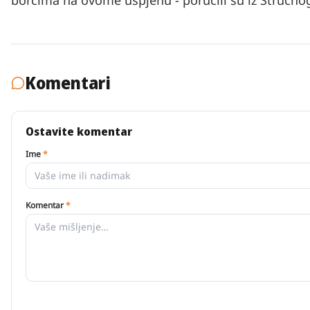
borcima na ovome uspjehu - poručili su iz Stručno
Komentari
Ostavite komentar
Ime
*
Komentar
*