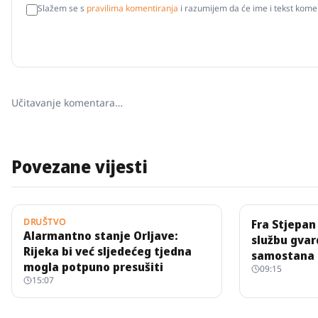
Slažem se s
pravilima komentiranja
i razumijem da će ime i tekst komen
Učitavanje komentara…
Povezane vijesti
DRUŠTVO
Fra Stjepan
Alarmantno stanje Orljave:
službu gvar
Rijeka bi već sljedećeg tjedna
samostana
mogla potpuno presušiti
09:15
15:07