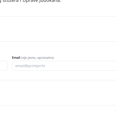
g stožera i Uprave Judokana.
Email
(nije javno, opcionalno)