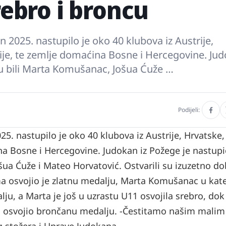
rebro i broncu
2025. nastupilo je oko 40 klubova iz Austrije,
ije, te zemlje domaćina Bosne i Hercegovine. Ju
o su bili Marta Komušanac, Jošua Ćuže …
Podijeli:
 nastupilo je oko 40 klubova iz Austrije, Hrvatske, 
na Bosne i Hercegovine.
Judokan iz Požege je nastupi
ošua Ćuže i Mateo Horvatović. Ostvarili su izuzetno do
ma osvojio je zlatnu medalju, Marta Komušanac u kate
ju, a Marta je još u uzrastu U11 osvojila srebro, dok
a osvojio brončanu medalju.
-Čestitamo našim malim