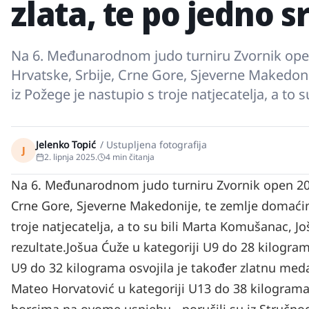
zlata, te po jedno s
Na 6. Međunarodnom judo turniru Zvornik open 
Hrvatske, Srbije, Crne Gore, Sjeverne Makedon
iz Požege je nastupio s troje natjecatelja, a t
Jelenko Topić
/
Ustupljena fotografija
J
2. lipnja 2025.
4
min čitanja
Na 6. Međunarodnom judo turniru Zvornik open 2025.
Crne Gore, Sjeverne Makedonije, te zemlje domaći
troje natjecatelja, a to su bili Marta Komušanac, J
rezultate.
Jošua Ćuže u kategoriji U9 do 28 kilogra
U9 do 32 kilograma osvojila je također zlatnu medal
Mateo Horvatović u kategoriji U13 do 38 kilogram