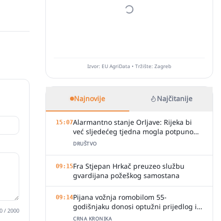
Izvor: EU AgriData • Tržište: Zagreb
Najnovije
Najčitanije
Alarmantno stanje Orljave: Rijeka bi
15:07
već sljedećeg tjedna mogla potpuno
presušiti
DRUŠTVO
Fra Stjepan Hrkač preuzeo službu
09:15
gvardijana požeškog samostana
Pijana vožnja romobilom 55-
09:14
godišnjaku donosi optužni prijedlog i
0
/ 2000
kaznu
CRNA KRONIKA