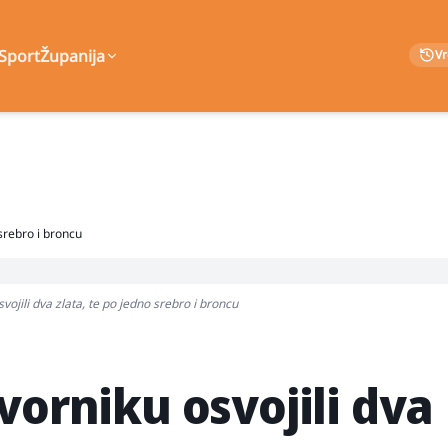
Sport
Županija
V
 srebro i broncu
vojili dva zlata, te po jedno srebro i broncu
vorniku osvojili dva