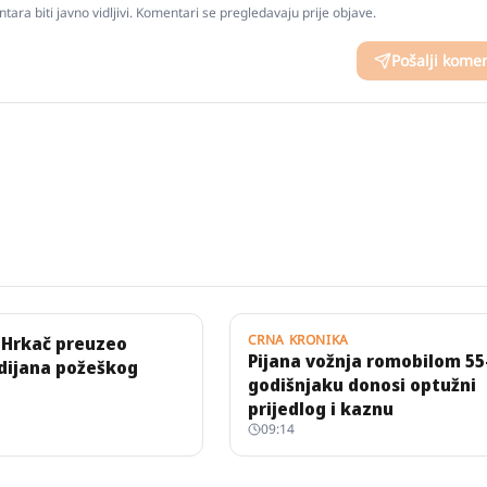
tara biti javno vidljivi. Komentari se pregledavaju prije objave.
Pošalji kome
CRNA KRONIKA
 Hrkač preuzeo
Pijana vožnja romobilom 55
dijana požeškog
godišnjaku donosi optužni
prijedlog i kaznu
09:14