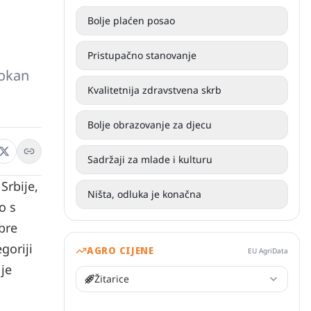
Bolje plaćen posao
Pristupačno stanovanje
dokan
Kvalitetnija zdravstvena skrb
Bolje obrazovanje za djecu
Sadržaji za mlade i kulturu
Srbije,
Ništa, odluka je konačna
o s
bre
goriji
AGRO CIJENE
EU AgriData
 je
Žitarice