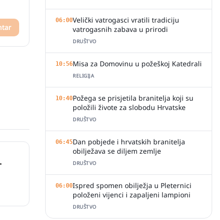
Velički vatrogasci vratili tradiciju
06:00
ntar
vatrogasnih zabava u prirodi
DRUŠTVO
Misa za Domovinu u požeškoj Katedrali
10:56
RELIGIJA
Požega se prisjetila branitelja koji su
10:40
položili živote za slobodu Hrvatske
DRUŠTVO
Dan pobjede i hrvatskih branitelja
06:45
obilježava se diljem zemlje
-
DRUŠTVO
Ispred spomen obilježja u Pleternici
06:00
položeni vijenci i zapaljeni lampioni
DRUŠTVO