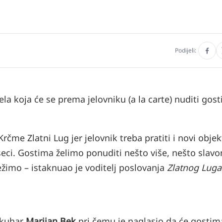
Podijeli:
jela koja će se prema jelovniku (a la carte) nuditi gos
me Zlatni Lug jer jelovnik treba pratiti i novi objek
seci. Gostima želimo ponuditi nešto više, nešto slavo
žimo – istaknuao je voditelj poslovanja
Zlatnog Luga
 kuhar
Marijan Bek
pri čemu je naglasio da će gostim