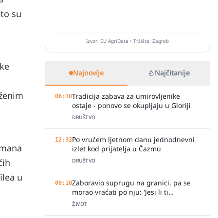
što su
Izvor: EU AgriData • Tržište: Zagreb
ske
Najnovije
Najčitanije
rženim
Tradicija zabava za umirovljenike
06:30
ostaje - ponovo se okupljaju u Gloriji
DRUŠTVO
Po vrućem ljetnom danu jednodnevni
12:32
timana
izlet kod prijatelja u Čazmu
ćih
DRUŠTVO
ilea u
Zaboravio suprugu na granici, pa se
09:10
morao vraćati po nju: 'Jesi li ti
normalan?'
ŽIVOT