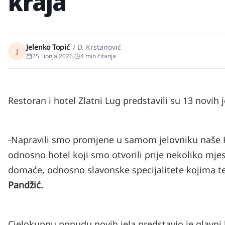
kraja
Jelenko Topić
/
D. Krstanović
J
25. lipnja 2026.
4
min čitanja
Restoran i hotel Zlatni Lug predstavili su 13 novih 
-Napravili smo promjene u samom jelovniku naše Krč
odnosno hotel koji smo otvorili prije nekoliko mje
domaće, odnosno slavonske specijalitete kojima te
Pandžić.
Cjelokupnu ponudu novih jela predstavio je glavni