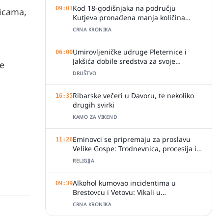
Kod 18-godišnjaka na području
09:01
vicama,
Kutjeva pronađena manja količina
marihuane
CRNA KRONIKA
Umirovljeničke udruge Pleternice i
06:00
Jakšića dobile sredstva za svoje
je
aktivnosti
DRUŠTVO
Ribarske večeri u Davoru, te nekoliko
16:35
drugih svirki
KAMO ZA VIKEND
Eminovci se pripremaju za proslavu
11:26
Velike Gospe: Trodnevnica, procesija i
svečano misno slavlje
RELIGIJA
Alkohol kumovao incidentima u
09:39
Brestovcu i Vetovu: Vikali u
ugostiteljskim objektima, jedan zalio
CRNA KRONIKA
djelatnicu pićem