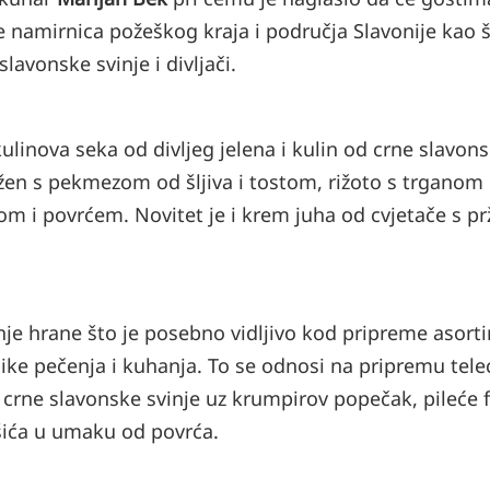
je namirnica požeškog kraja i područja Slavonije kao 
avonske svinje i divljači.
linova seka od divljeg jelena i kulin od crne slavon
lužen s pekmezom od šljiva i tostom, rižoto s trganom
om i povrćem. Novitet je i krem juha od cvjetače s p
e hrane što je posebno vidljivo kod pripreme asor
nike pečenja i kuhanja. To se odnosi na pripremu tele
 crne slavonske svinje uz krumpirov popečak, pileće f
šića u umaku od povrća.