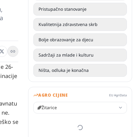
,
Pristupačno stanovanje
la
Kvalitetnija zdravstvena skrb
Bolje obrazovanje za djecu
Sadržaji za mlade i kulturu
e 26-
Ništa, odluka je konačna
inacije
AGRO CIJENE
EU AgriData
ravnatu
Žitarice
 ne.
teško se