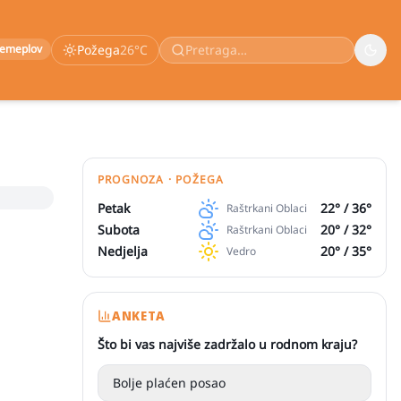
remeplov
Požega
26
°C
PROGNOZA · POŽEGA
Petak
22
° /
36
°
Raštrkani Oblaci
Subota
20
° /
32
°
Raštrkani Oblaci
Nedjelja
20
° /
35
°
Vedro
ANKETA
Što bi vas najviše zadržalo u rodnom kraju?
Bolje plaćen posao