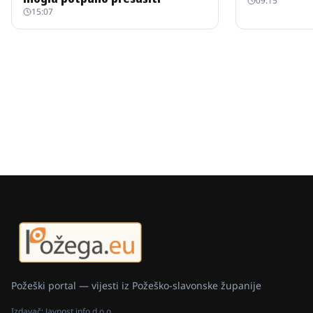
09:15
15:07
Požeški portal — vijesti iz Požeško-slavonske županije
Izdavač:
Javnost info d.o.o.