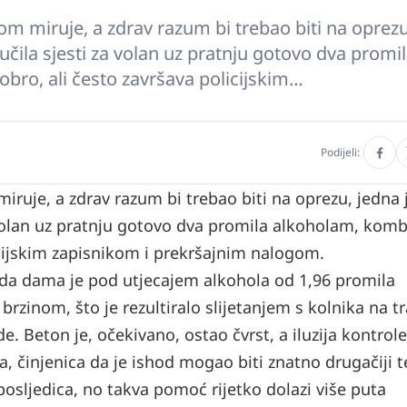
m miruje, a zdrav razum bi trebao biti na oprezu
čila sjesti za volan uz pratnju gotovo dva promi
obro, ali često završava policijskim…
Podijeli:
uje, a zdrav razum bi trebao biti na oprezu, jedna j
 volan uz pratnju gotovo dva promila alkoholam, komb
licijskim zapisnikom i prekršajnim nalogom.
lada dama je pod utjecajem alkohola od 1,96 promila
inom, što je rezultiralo slijetanjem s kolnika na t
 Beton je, očekivano, ostao čvrst, a iluzija kontrole
a, činjenica da je ishod mogao biti znatno drugačiji 
posljedica, no takva pomoć rijetko dolazi više puta