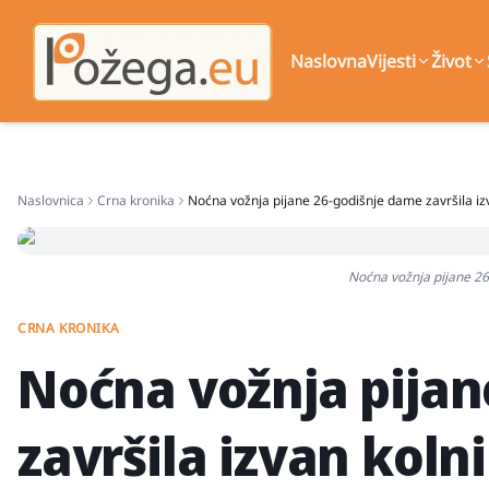
Naslovna
Vijesti
Život
Naslovnica
Crna kronika
Noćna vožnja pijane 26-godišnje dame završila iz
Noćna vožnja pijane 26
CRNA KRONIKA
Noćna vožnja pijan
završila izvan koln