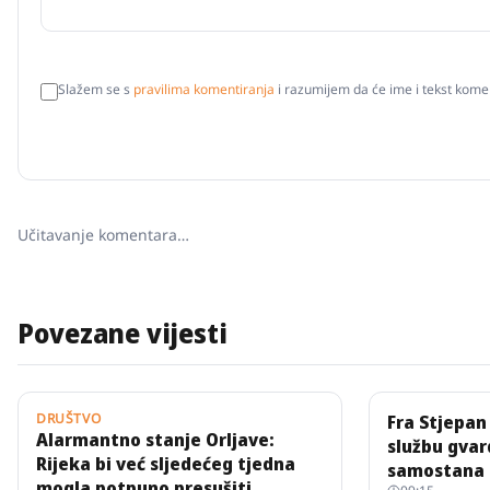
Slažem se s
pravilima komentiranja
i razumijem da će ime i tekst komen
Učitavanje komentara…
Povezane vijesti
DRUŠTVO
Fra Stjepan
Alarmantno stanje Orljave:
službu gvar
Rijeka bi već sljedećeg tjedna
samostana
mogla potpuno presušiti