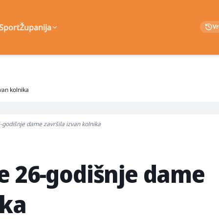
Sport
Županija
V
van kolnika
-godišnje dame završila izvan kolnika
e 26-godišnje dame
ika