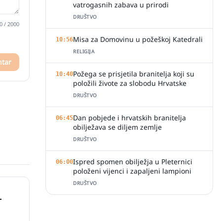
vatrogasnih zabava u prirodi
DRUŠTVO
0
/ 2000
Misa za Domovinu u požeškoj Katedrali
10:56
RELIGIJA
ntar
Požega se prisjetila branitelja koji su
10:40
položili živote za slobodu Hrvatske
DRUŠTVO
Dan pobjede i hrvatskih branitelja
06:45
obilježava se diljem zemlje
DRUŠTVO
Ispred spomen obilježja u Pleternici
06:00
položeni vijenci i zapaljeni lampioni
DRUŠTVO
-