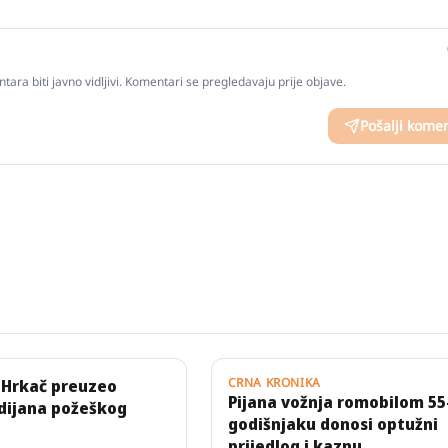
tara biti javno vidljivi. Komentari se pregledavaju prije objave.
Pošalji kome
CRNA KRONIKA
 Hrkač preuzeo
Pijana vožnja romobilom 55
dijana požeškog
godišnjaku donosi optužni
prijedlog i kaznu