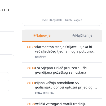
ta na
Izvor: EU AgriData • Tržište: Zagreb
Najnovije
Najčitanije
Alarmantno stanje Orljave: Rijeka bi
15:07
već sljedećeg tjedna mogla potpuno
presušiti
DRUŠTVO
Fra Stjepan Hrkač preuzeo službu
09:15
gvardijana požeškog samostana
Pijana vožnja romobilom 55-
09:14
godišnjaku donosi optužni prijedlog i
kaznu
CRNA KRONIKA
Velički vatrogasci vratili tradiciju
06:00