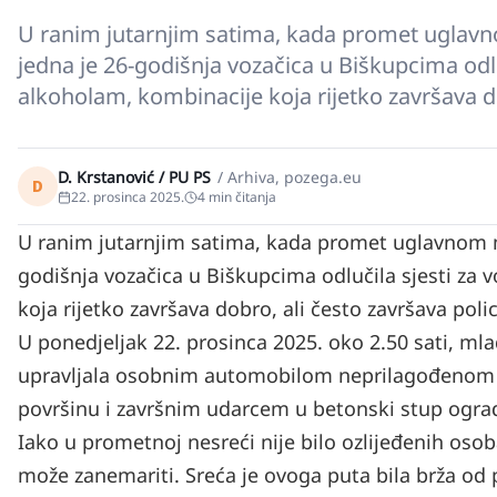
U ranim jutarnjim satima, kada promet uglavno
jedna je 26-godišnja vozačica u Biškupcima odlu
alkoholam, kombinacije koja rijetko završava d
D. Krstanović / PU PS
/
Arhiva, pozega.eu
D
22. prosinca 2025.
4
min čitanja
U ranim jutarnjim satima, kada promet uglavnom mir
godišnja vozačica u Biškupcima odlučila sjesti za
koja rijetko završava dobro, ali često završava po
U ponedjeljak 22. prosinca 2025. oko 2.50 sati, m
upravljala osobnim automobilom neprilagođenom brz
površinu i završnim udarcem u betonski stup ograde.
Iako u prometnoj nesreći nije bilo ozlijeđenih osob
može zanemariti. Sreća je ovoga puta bila brža od 