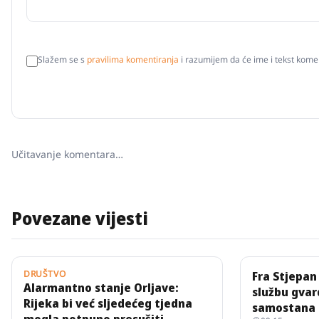
Slažem se s
pravilima komentiranja
i razumijem da će ime i tekst komen
Učitavanje komentara…
Povezane vijesti
DRUŠTVO
Fra Stjepan
Alarmantno stanje Orljave:
službu gvar
Rijeka bi već sljedećeg tjedna
samostana