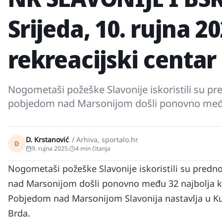
Srijeda, 10. rujna 20
rekreacijski centar
Nogometaši požeške Slavonije iskoristili su 
pobjedom nad Marsonijom došli ponovno međ
D. Krstanović
/
Arhiva, sportalo.hr
D
9. rujna 2025.
4
min čitanja
Nogometaši požeške Slavonije iskoristili su pre
nad Marsonijom došli ponovno među 32 najbolja
Pobjedom nad Marsonijom Slavonija nastavlja u Kup
Brda.