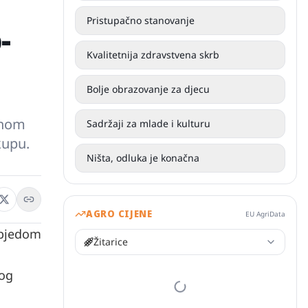
Pristupačno stanovanje
-
Kvalitetnija zdravstvena skrb
Bolje obrazovanje za djecu
lnom
Sadržaji za mlade i kulturu
kupu.
Ništa, odluka je konačna
AGRO CIJENE
EU AgriData
objedom
Žitarice
log