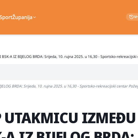
Sport
Županija
V
A IZ BIJELOG BRDA: Srijeda, 10. rujna 2025. u 16,30 - Sportsko-rekreacijski
 BRDA: Srijeda, 10. rujna 2025. u 16,30 - Sportsko-rekreacijski centar Pože
P UTAKMICU IZMEĐU
-A IZ BIJELOG BRDA: