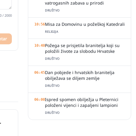
vatrogasnih zabava u prirodi
DRUŠTVO
0
/ 2000
Misa za Domovinu u požeškoj Katedrali
10:56
RELIGIJA
ntar
Požega se prisjetila branitelja koji su
10:40
položili živote za slobodu Hrvatske
DRUŠTVO
Dan pobjede i hrvatskih branitelja
06:45
obilježava se diljem zemlje
DRUŠTVO
Ispred spomen obilježja u Pleternici
06:00
položeni vijenci i zapaljeni lampioni
DRUŠTVO
-