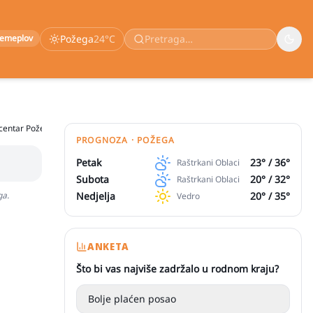
remeplov
Požega
24
°C
 centar Požega
PROGNOZA · POŽEGA
Petak
23
° /
36
°
Raštrkani Oblaci
Subota
20
° /
32
°
Raštrkani Oblaci
ga.
Nedjelja
20
° /
35
°
Vedro
ANKETA
Što bi vas najviše zadržalo u rodnom kraju?
Bolje plaćen posao