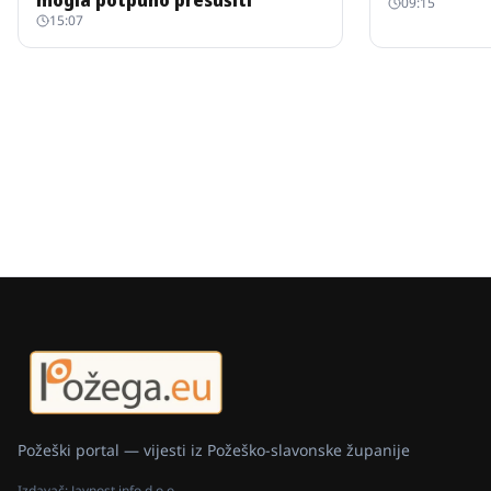
mogla potpuno presušiti
09:15
15:07
Požeški portal — vijesti iz Požeško-slavonske županije
Izdavač:
Javnost info d.o.o.