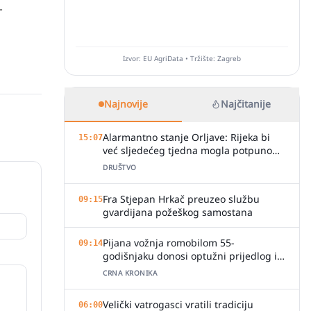
-
Izvor: EU AgriData • Tržište: Zagreb
Najnovije
Najčitanije
Alarmantno stanje Orljave: Rijeka bi
15:07
već sljedećeg tjedna mogla potpuno
presušiti
DRUŠTVO
Fra Stjepan Hrkač preuzeo službu
09:15
gvardijana požeškog samostana
Pijana vožnja romobilom 55-
09:14
godišnjaku donosi optužni prijedlog i
kaznu
CRNA KRONIKA
Velički vatrogasci vratili tradiciju
06:00