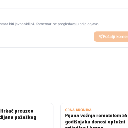
tara biti javno vidljivi. Komentari se pregledavaju prije objave.
Pošalji kome
CRNA KRONIKA
 Hrkač preuzeo
Pijana vožnja romobilom 55
dijana požeškog
godišnjaku donosi optužni