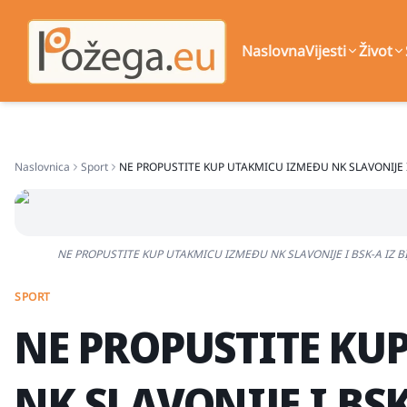
Naslovna
Vijesti
Život
Naslovnica
Sport
NE PROPUSTITE KUP UTAKMICU IZMEĐU NK SLAVONIJE I BSK-
NE PROPUSTITE KUP UTAKMICU IZMEĐU NK SLAVONIJE I BSK-A IZ BIJELOG
SPORT
NE PROPUSTITE KU
NK SLAVONIJE I BSK