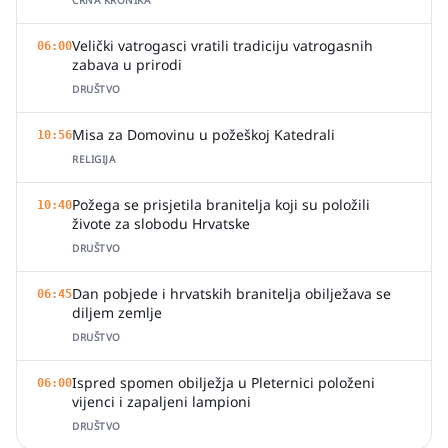
CRNA KRONIKA
Velički vatrogasci vratili tradiciju vatrogasnih
06:00
zabava u prirodi
DRUŠTVO
Misa za Domovinu u požeškoj Katedrali
10:56
RELIGIJA
Požega se prisjetila branitelja koji su položili
10:40
živote za slobodu Hrvatske
DRUŠTVO
Dan pobjede i hrvatskih branitelja obilježava se
06:45
diljem zemlje
DRUŠTVO
Ispred spomen obilježja u Pleternici položeni
06:00
vijenci i zapaljeni lampioni
DRUŠTVO