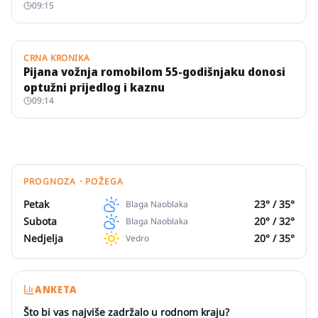
09:15
CRNA KRONIKA
Pijana vožnja romobilom 55-godišnjaku donosi
optužni prijedlog i kaznu
09:14
PROGNOZA · POŽEGA
Petak
23
° /
35
°
Blaga Naoblaka
Subota
20
° /
32
°
Blaga Naoblaka
Nedjelja
20
° /
35
°
Vedro
ANKETA
Što bi vas najviše zadržalo u rodnom kraju?