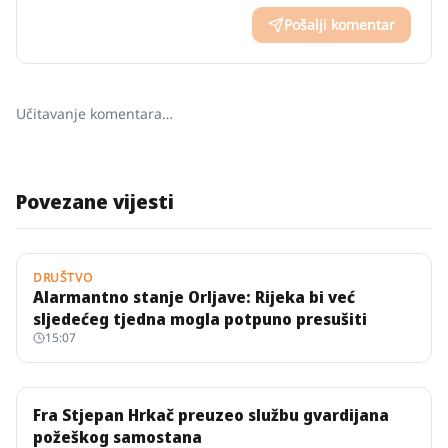
Pošalji komentar
Učitavanje komentara…
Povezane vijesti
DRUŠTVO
Alarmantno stanje Orljave: Rijeka bi već
sljedećeg tjedna mogla potpuno presušiti
15:07
Fra Stjepan Hrkač preuzeo službu gvardijana
požeškog samostana