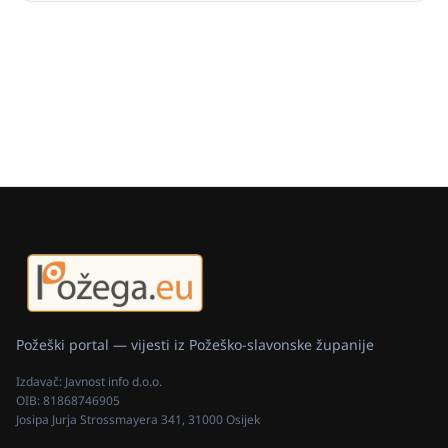
Požeški portal — vijesti iz Požeško-slavonske županije
Izdavač:
Javnost info d.o.o.
OIB:
81868746905
Josipa Jurja Strossmayera 341, 31000 Osijek