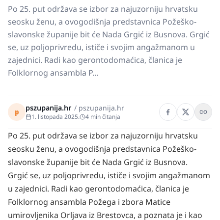
Po 25. put održava se izbor za najuzorniju hrvatsku
seosku ženu, a ovogodišnja predstavnica Požeško-
slavonske županije bit će Nada Grgić iz Busnova. Grgić
se, uz poljoprivredu, ističe i svojim angažmanom u
zajednici. Radi kao gerontodomaćica, članica je
Folklornog ansambla P…
pszupanija.hr
/
pszupanija.hr
p
1. listopada 2025.
4
min čitanja
Po 25. put održava se izbor za najuzorniju hrvatsku
seosku ženu, a ovogodišnja predstavnica Požeško-
slavonske županije bit će Nada Grgić iz Busnova.
Grgić se, uz poljoprivredu, ističe i svojim angažmanom
u zajednici. Radi kao gerontodomaćica, članica je
Folklornog ansambla Požega i zbora Matice
umirovljenika Orljava iz Brestovca, a poznata je i kao