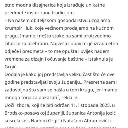
etno modna dizajnerica koja izrađuje unikatne
predmete inspirirane tradicijom.
– Na našem obiteljskom gospodarstvu uzgajamo
krumpir i luk, koje većinom prodajemo na kućnom
pragu. Imamo i nešto stoke pa sami proizvodimo
žitarice za prehranu. Najveća ljubav mi je izrada etno
odjeće i predmeta – to me opušta i uvijek nađem
vremena za dizajn i očuvanje baštine – istaknula je
Grgić.
Dodala je kako joj predstavlja veliku čast što će ove
godine predstavljati svoju županiju.
,,Presretna sam i
zadovoljna što sam se našla u tom krugu, jer imamo
mnogo toga za pokazati˝, rekla je.
Uoči izbora, koji će biti održan 11. listopada 2025. u
Brodsko-posavskoj županiji, županica Antonija Jozić
susrela se s Nadom Grgić i Natašom Abramović iz