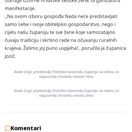
Udruge Uzorne hrvatske seoske žene, organizatora
manifestacije.
,,Na ovom izboru gospođa Nada neće predstavljati
samo sebe i svoje obiteljsko gospodarstvo, nego i
cijelu našu županiju te sve žene koje samozatajno
čuvaju tradiciju i skrbno rade na očuvanju ruralnih
krajeva. Želimo joj puno uspjeha!´, poručila je županica
Jozić.
Nada Grgić predstavlja Požeško-slavonsku županiju na izboru za
najuzorniju hrvatsku seosku ženu
Nada Grgić predstavlja Požeško-slavonsku županiju na izboru za
najuzorniju hrvatsku seosku ženu
Komentari