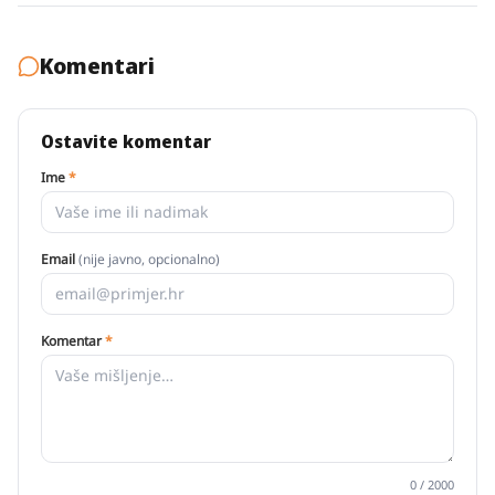
Komentari
Ostavite komentar
Ime
*
Email
(nije javno, opcionalno)
Komentar
*
0
/ 2000