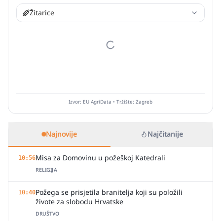
Žitarice
Izvor: EU AgriData • Tržište: Zagreb
Najnovije
Najčitanije
Misa za Domovinu u požeškoj Katedrali
10:56
RELIGIJA
Požega se prisjetila branitelja koji su položili
10:40
živote za slobodu Hrvatske
DRUŠTVO