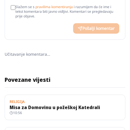
Slažem se s
pravilima komentiranja
i razumijem da će ime i
tekst komentara biti javno vidljivi. Komentari se pregledavaju
prije objave.
Pošalji komentar
Učitavanje komentara…
Povezane vijesti
RELIGIJA
Misa za Domovinu u požeškoj Katedrali
10:56