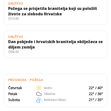
DRUŠTVO
Požega se prisjetila branitelja koji su položili
živote za slobodu Hrvatske
10:40
DRUŠTVO
Dan pobjede i hrvatskih branitelja obilježava se
diljem zemlje
06:45
PROGNOZA · POŽEGA
Četvrtak
22
° /
40
°
Vedro
Petak
22
° /
36
°
Oblačno
Subota
21
° /
35
°
Raštrkani Oblaci