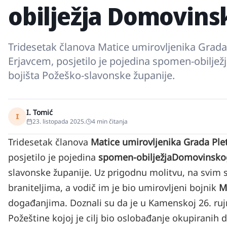
obilježja Domovins
Tridesetak članova Matice umirovljenika Grad
Erjavcem, posjetilo je pojedina spomen-obilj
bojišta Požeško-slavonske županije.
I. Tomić
I
23. listopada 2025.
4
min čitanja
Tridesetak članova
Matice umirovljenika Grada Ple
posjetilo je pojedina
spomen-obilježja
Domovinskog
slavonske županije. Uz prigodnu molitvu, na svim s
braniteljima, a vodič im je bio umirovljeni bojnik
M
događanjima. Doznali su da je u Kamenskoj 26. ruj
Požeštine kojoj je cilj bio oslobađanje okupiranih