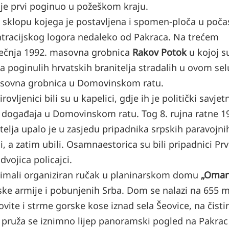
ji je prvi poginuo u požeškom kraju.
 sklopu kojega je postavljena i spomen-ploča u poča
tracijskog logora nedaleko od Pakraca. Na trećem
ječnja 1992. masovna grobnica
Rakov Potok
u kojoj s
ela poginulih hrvatskih branitelja stradalih u ovom sel
asovna grobnica u Domovinskom ratu.
ovljenici bili su u kapelici, gdje ih je politički savjet
 događaja u Domovinskom ratu. Tog 8. rujna ratne 1
elja upalo je u zasjedu pripadnika srpskih paravojni
, a zatim ubili. Osamnaestorica su bili pripadnici Prv
dvojica policajci.
u imali organiziran ručak u planinarskom domu
„Oman
nske armije i pobunjenih Srba. Dom se nalazi
na 655 
ite i strme gorske kose iznad sela Šeovice, na čisti
ruža se iznimno lijep panoramski pogled na Pakrac 