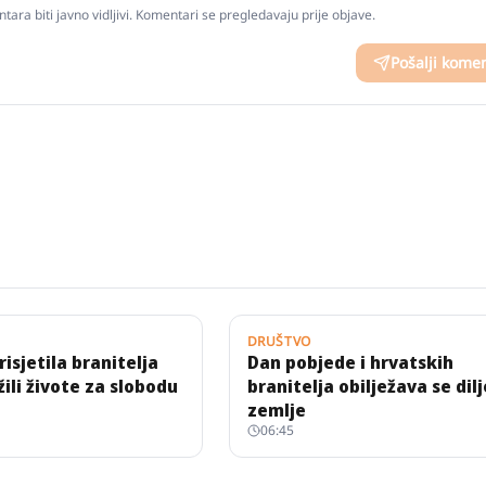
tara biti javno vidljivi. Komentari se pregledavaju prije objave.
Pošalji kome
DRUŠTVO
isjetila branitelja
Dan pobjede i hrvatskih
žili živote za slobodu
branitelja obilježava se dil
zemlje
06:45