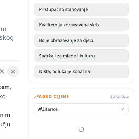
Pristupačno stanovanje
Kvalitetnija zdravstvena skrb
nom
nskog
Bolje obrazovanje za djecu
Sadržaji za mlade i kulturu
Ništa, odluka je konačna
vcem
,
ko-
AGRO CIJENE
EU AgriData
Žitarice
tnim
učju