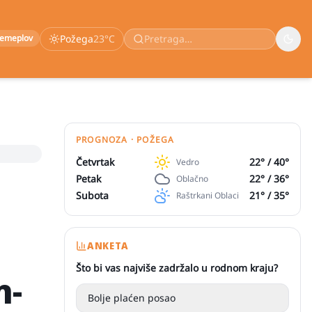
remeplov
Požega
23
°C
PROGNOZA · POŽEGA
Četvrtak
22
° /
40
°
Vedro
Petak
22
° /
36
°
Oblačno
Subota
21
° /
35
°
Raštrkani Oblaci
ANKETA
Što bi vas najviše zadržalo u rodnom kraju?
n-
Bolje plaćen posao