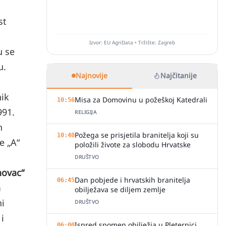
st
Izvor: EU AgriData • Tržište: Zagreb
u se
u.
Najnovije
Najčitanije
nik
Misa za Domovinu u požeškoj Katedrali
10:56
991.
RELIGIJA
h
Požega se prisjetila branitelja koji su
10:40
e „A“
položili živote za slobodu Hrvatske
DRUŠTVO
ovac“
Dan pobjede i hrvatskih branitelja
06:45
m
obilježava se diljem zemlje
ni
DRUŠTVO
i
Ispred spomen obilježja u Pleternici
06:00