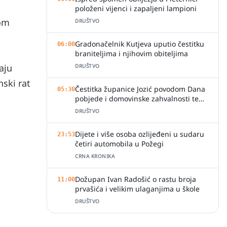
položeni vijenci i zapaljeni lampioni
vom
DRUŠTVO
Gradonačelnik Kutjeva uputio čestitku
06:00
braniteljima i njihovim obiteljima
aju
DRUŠTVO
nski rat
Čestitka županice Jozić povodom Dana
05:30
pobjede i domovinske zahvalnosti te
Dana hrvatskih branitelja
DRUŠTVO
Dijete i više osoba ozlijeđeni u sudaru
23:53
četiri automobila u Požegi
CRNA KRONIKA
Dožupan Ivan Radošić o rastu broja
11:00
prvašića i velikim ulaganjima u škole
DRUŠTVO