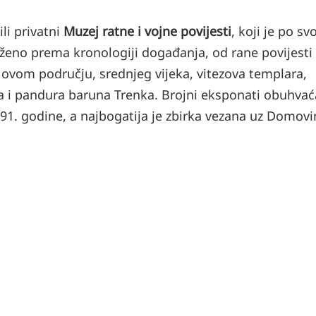
li privatni
Muzej ratne i vojne povijesti
, koji je po s
oženo prema kronologiji događanja, od rane povijesti
 ovom području, srednjeg vijeka, vitezova templara,
a i pandura baruna Trenka. Brojni eksponati obuhvać
1991. godine, a najbogatija je zbirka vezana uz Domovi