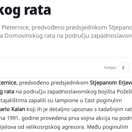
kog rata
a Pleternice, predvođeno predsjednikom Stjepa
ežja Domovinskog rata na području zapadnoslavo
Podijeli:
ternice
, predvođeno predsjednikom
Stjepanom Erja
 rata
na području zapadnoslavonskog bojišta Požeš
tajalištima zapalili su lampione u čast poginulim
ario Kalan
koji ih je detaljno upoznao s tadašnjim ra
na 1991. godine provedena prva vojna akcija na podr
 dijelova od velikosrpskog agresora. Među poginulim