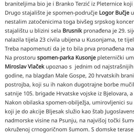
braniteljima bio je i Branko Terzić iz Pleternice ko
Drugo stajalište je spomen-područje
Logor Bučje
u
nestalim zatočenicima toga bivšeg srpskog koncen
stajalištu u blizini sela
Brusnik
pronađena je 29. si
nalazila tijela 23 civila ubijena u Kusonjama, te tij
Treba napomenuti da je to bila prva pronađena m
Na prostoru
spomen-parka Kusonje
pleternički umir
Miroslav Vlaček
upoznao s jednim od najstrašnijih
godine, na blagdan Male Gospe, 20 hrvatskih branit
postrojba, koji su ih nakon dugotrajne borbe mučili
satnije 105. brigade Hrvatske vojske iz Bjelovara, a 
Nakon obilaska spomen-obilježja, umirovljenici s
koji je do akcije Bljesak služio kao štab Jugoslave
nadmorske visine na Psunju, na najvišoj točki šumov
okruženoj crnogoričnom šumom. S domske terase p