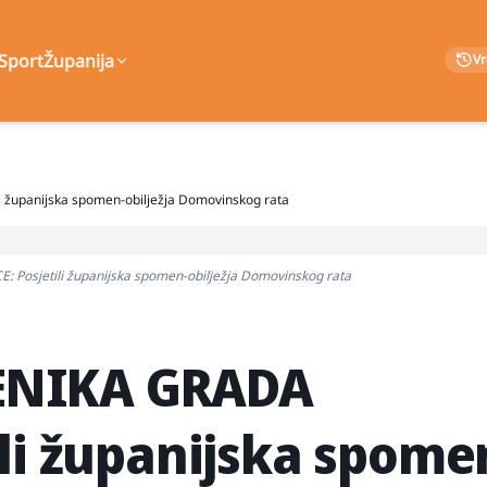
Sport
Županija
V
županijska spomen-obilježja Domovinskog rata
osjetili županijska spomen-obilježja Domovinskog rata
ENIKA GRADA
ili županijska spome