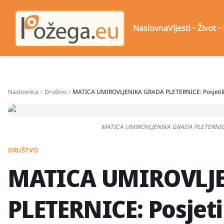
Naslovna
Vijesti
Život
Naslovnica
Društvo
MATICA UMIROVLJENIKA GRADA PLETERNICE: Posjetili 
MATICA UMIROVLJENIKA GRADA PLETERNICE: P
DRUŠTVO
MATICA UMIROVLJ
PLETERNICE: Posjet