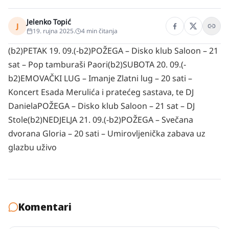
Jelenko Topić
J
19. rujna 2025.
4
min čitanja
(b2)PETAK 19. 09.(-b2)
POŽEGA – Disko klub Saloon – 21
sat – Pop tamburaši Paori
(b2)SUBOTA 20. 09.(-
b2)
EMOVAČKI LUG – Imanje Zlatni lug – 20 sati –
Koncert Esada Merulića i pratećeg sastava, te DJ
Daniela
POŽEGA – Disko klub Saloon – 21 sat – DJ
Stole
(b2)NEDJELJA 21. 09.(-b2)
POŽEGA – Svečana
dvorana Gloria – 20 sati – Umirovljenička zabava uz
glazbu uživo
Komentari