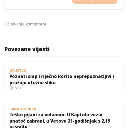
Učitavanje komentara…
Povezane vijesti
DRUŠTVO
Poznati slap i riječno korito neprepoznatljivi i
pružaju otužnu sliku
15:51
CRNA KRONIKA
Teško pijani za volanom: U Kaptolu vozio
unatoč zabrani, u Vetovu 21-godišnjak s 2,19
promila