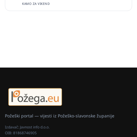
KAMO ZA VIKEND
Požeški portal — vijesti iz Požeško-slavonske županije
Izdavač:
Javnost info d.o.o.
OIB:
81868746905