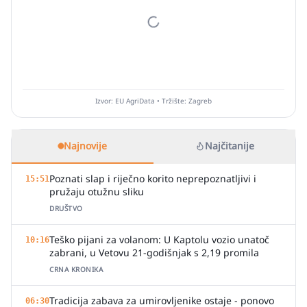
Izvor: EU AgriData • Tržište: Zagreb
Najnovije
Najčitanije
Poznati slap i riječno korito neprepoznatljivi i
15:51
pružaju otužnu sliku
DRUŠTVO
Teško pijani za volanom: U Kaptolu vozio unatoč
10:16
zabrani, u Vetovu 21-godišnjak s 2,19 promila
CRNA KRONIKA
Tradicija zabava za umirovljenike ostaje - ponovo
06:30