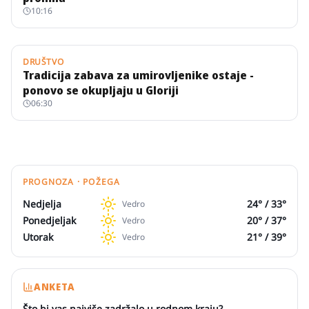
10:16
DRUŠTVO
Tradicija zabava za umirovljenike ostaje -
ponovo se okupljaju u Gloriji
06:30
PROGNOZA · POŽEGA
Nedjelja
24
° /
33
°
Vedro
Ponedjeljak
20
° /
37
°
Vedro
Utorak
21
° /
39
°
Vedro
ANKETA
Što bi vas najviše zadržalo u rodnom kraju?