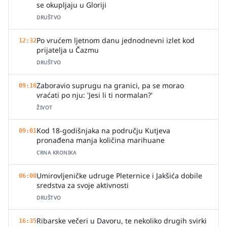
se okupljaju u Gloriji
DRUŠTVO
Po vrućem ljetnom danu jednodnevni izlet kod
12:32
prijatelja u Čazmu
DRUŠTVO
Zaboravio suprugu na granici, pa se morao
09:10
vraćati po nju: 'Jesi li ti normalan?'
ŽIVOT
Kod 18-godišnjaka na području Kutjeva
09:01
pronađena manja količina marihuane
CRNA KRONIKA
Umirovljeničke udruge Pleternice i Jakšića dobile
06:00
sredstva za svoje aktivnosti
DRUŠTVO
Ribarske večeri u Davoru, te nekoliko drugih svirki
16:35