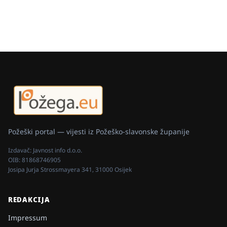
Požeški portal — vijesti iz Požeško-slavonske županije
Izdavač:
Javnost info d.o.o.
OIB:
81868746905
Josipa Jurja Strossmayera 341, 31000 Osijek
REDAKCIJA
Impressum