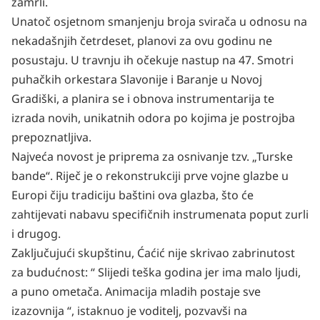
zamrli.
Unatoč osjetnom smanjenju broja svirača u odnosu na
nekadašnjih četrdeset, planovi za ovu godinu ne
posustaju. U travnju ih očekuje nastup na 47. Smotri
puhačkih orkestara Slavonije i Baranje u Novoj
Gradiški, a planira se i obnova instrumentarija te
izrada novih, unikatnih odora po kojima je postrojba
prepoznatljiva.
Najveća novost je priprema za osnivanje tzv. „Turske
bande“. Riječ je o rekonstrukciji prve vojne glazbe u
Europi čiju tradiciju baštini ova glazba, što će
zahtijevati nabavu specifičnih instrumenata poput zurli
i drugog.
Zaključujući skupštinu, Ćaćić nije skrivao zabrinutost
za budućnost: “ Slijedi teška godina jer ima malo ljudi,
a puno ometača. Animacija mladih postaje sve
izazovnija “, istaknuo je voditelj, pozvavši na