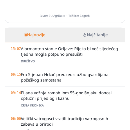
Izvor: EU AgriData • Tržište: Zagreb
Najnovije
Najčitanije
Alarmantno stanje Orljave: Rijeka bi već sljedećeg
15:07
tjedna mogla potpuno presušiti
DRUŠTVO
Fra Stjepan Hrkač preuzeo službu gvardijana
09:15
požeškog samostana
Pijana vožnja romobilom 55-godišnjaku donosi
09:14
optužni prijedlog i kaznu
CRNA KRONIKA
Velički vatrogasci vratili tradiciju vatrogasnih
06:00
zabava u prirodi