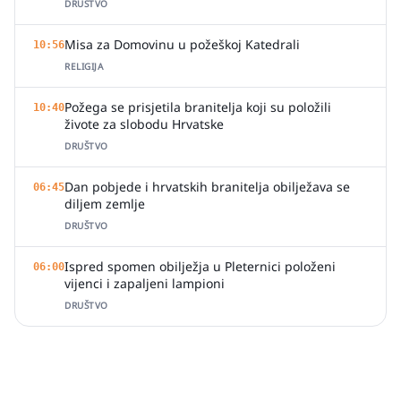
DRUŠTVO
Misa za Domovinu u požeškoj Katedrali
10:56
RELIGIJA
Požega se prisjetila branitelja koji su položili
10:40
živote za slobodu Hrvatske
DRUŠTVO
Dan pobjede i hrvatskih branitelja obilježava se
06:45
diljem zemlje
DRUŠTVO
Ispred spomen obilježja u Pleternici položeni
06:00
vijenci i zapaljeni lampioni
DRUŠTVO