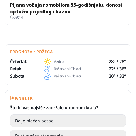
Pijana vožnja romobilom 55-godišnjaku donosi
optužni prijedlog i kaznu
09:14
PROGNOZA · POŽEGA
Četvrtak
28
° /
28
°
Vedro
Petak
22
° /
36
°
Raštrkani Oblaci
Subota
20
° /
32
°
Raštrkani Oblaci
ANKETA
Što bi vas najviše zadržalo u rodnom kraju?
Bolje plaćen posao
Pristupačno stanovanje