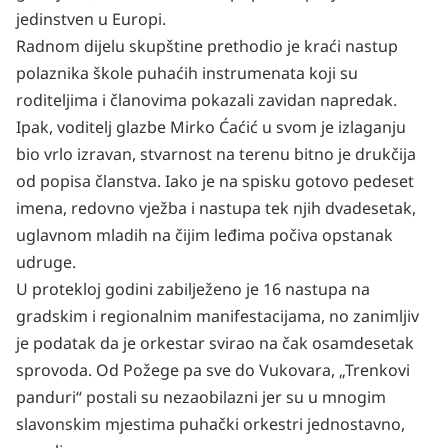
jedinstven u Europi.
Radnom dijelu skupštine prethodio je kraći nastup
polaznika škole puhaćih instrumenata koji su
roditeljima i članovima pokazali zavidan napredak.
Ipak, voditelj glazbe Mirko Ćaćić u svom je izlaganju
bio vrlo izravan, stvarnost na terenu bitno je drukčija
od popisa članstva. Iako je na spisku gotovo pedeset
imena, redovno vježba i nastupa tek njih dvadesetak,
uglavnom mladih na čijim leđima počiva opstanak
udruge.
U protekloj godini zabilježeno je 16 nastupa na
gradskim i regionalnim manifestacijama, no zanimljiv
je podatak da je orkestar svirao na čak osamdesetak
sprovoda. Od Požege pa sve do Vukovara, „Trenkovi
panduri“ postali su nezaobilazni jer su u mnogim
slavonskim mjestima puhački orkestri jednostavno,