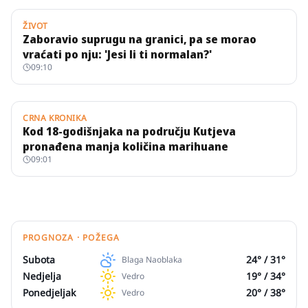
ŽIVOT
Zaboravio suprugu na granici, pa se morao
vraćati po nju: 'Jesi li ti normalan?'
09:10
CRNA KRONIKA
Kod 18-godišnjaka na području Kutjeva
pronađena manja količina marihuane
09:01
PROGNOZA · POŽEGA
Subota
24
° /
31
°
Blaga Naoblaka
Nedjelja
19
° /
34
°
Vedro
Ponedjeljak
20
° /
38
°
Vedro