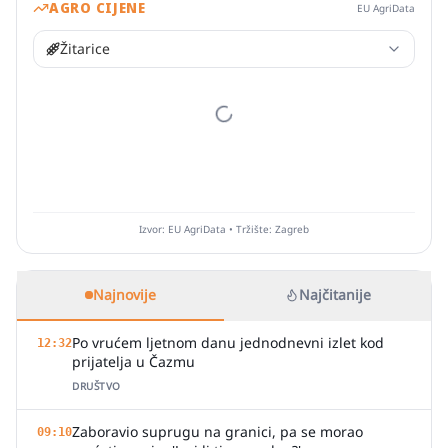
AGRO CIJENE
EU AgriData
Žitarice
Izvor: EU AgriData • Tržište: Zagreb
Najnovije
Najčitanije
Po vrućem ljetnom danu jednodnevni izlet kod
12:32
prijatelja u Čazmu
DRUŠTVO
Zaboravio suprugu na granici, pa se morao
09:10