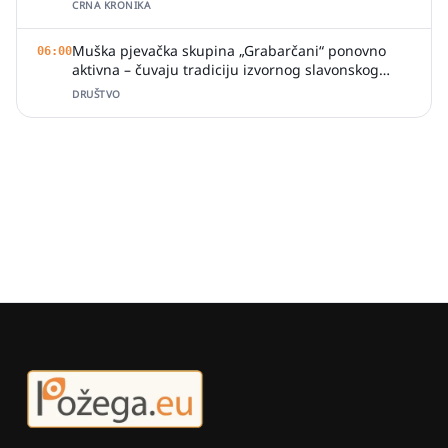
CRNA KRONIKA
Muška pjevačka skupina „Grabarčani“ ponovno
06:00
aktivna – čuvaju tradiciju izvornog slavonskog
pjevanja
DRUŠTVO