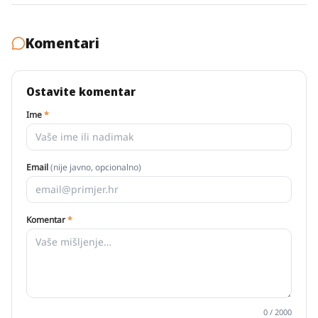
Komentari
Ostavite komentar
Ime
*
Email
(nije javno, opcionalno)
Komentar
*
0
/ 2000