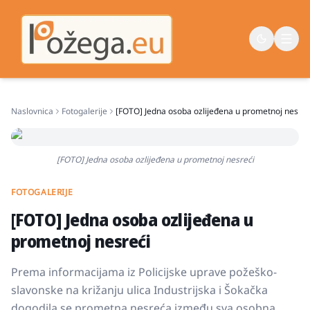
Naslovnica
Fotogalerije
[FOTO] Jedna osoba ozlijeđena u prometnoj nesreć
Naslovna
Vijesti
[FOTO] Jedna osoba ozlijeđena u prometnoj nesreći
Život
FOTOGALERIJE
Sport
[FOTO] Jedna osoba ozlijeđena u
Županija
prometnoj nesreći
Prema informacijama iz Policijske uprave požeško-
slavonske na križanju ulica Industrijska i Šokačka
dogodila se prometna nesreća između sva osobna