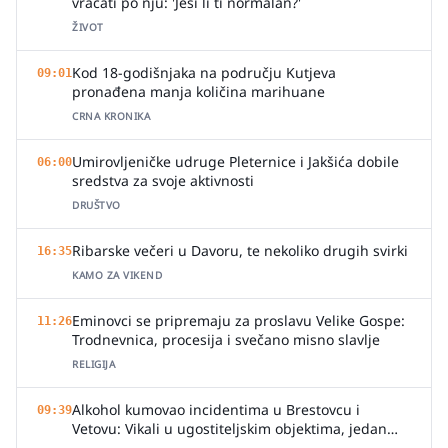
vraćati po nju: 'Jesi li ti normalan?'
ŽIVOT
Kod 18-godišnjaka na području Kutjeva
09:01
pronađena manja količina marihuane
CRNA KRONIKA
Umirovljeničke udruge Pleternice i Jakšića dobile
06:00
sredstva za svoje aktivnosti
DRUŠTVO
Ribarske večeri u Davoru, te nekoliko drugih svirki
16:35
KAMO ZA VIKEND
Eminovci se pripremaju za proslavu Velike Gospe:
11:26
Trodnevnica, procesija i svečano misno slavlje
RELIGIJA
Alkohol kumovao incidentima u Brestovcu i
09:39
Vetovu: Vikali u ugostiteljskim objektima, jedan
zalio djelatnicu pićem