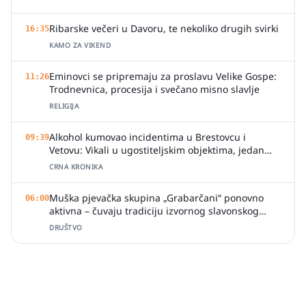
Ribarske večeri u Davoru, te nekoliko drugih svirki
16:35
KAMO ZA VIKEND
Eminovci se pripremaju za proslavu Velike Gospe:
11:26
Trodnevnica, procesija i svečano misno slavlje
RELIGIJA
Alkohol kumovao incidentima u Brestovcu i
09:39
Vetovu: Vikali u ugostiteljskim objektima, jedan
zalio djelatnicu pićem
CRNA KRONIKA
Muška pjevačka skupina „Grabarčani“ ponovno
06:00
aktivna – čuvaju tradiciju izvornog slavonskog
pjevanja
DRUŠTVO