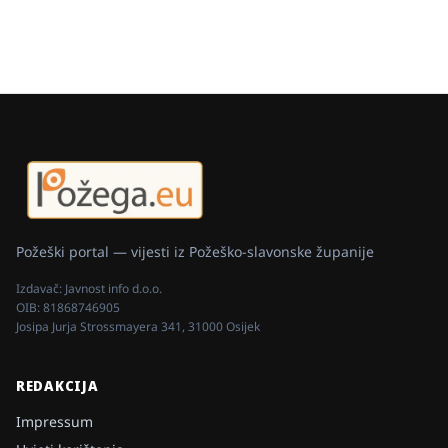
Požeški portal — vijesti iz Požeško-slavonske županije
Izdavač:
Javnost info d.o.o.
OIB:
81868746905
Josipa Jurja Strossmayera 341, 31000 Osijek
REDAKCIJA
Impressum