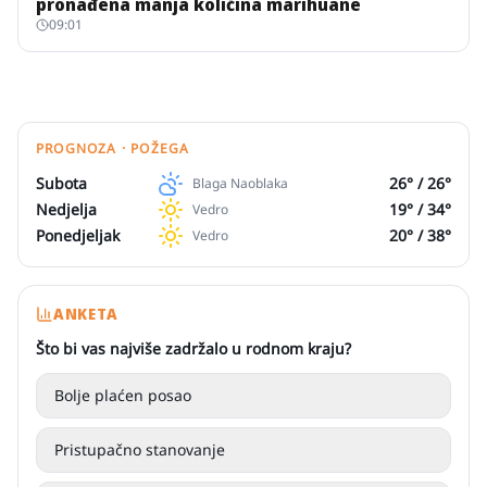
pronađena manja količina marihuane
09:01
PROGNOZA · POŽEGA
Subota
26
° /
26
°
Blaga Naoblaka
Nedjelja
19
° /
34
°
Vedro
Ponedjeljak
20
° /
38
°
Vedro
ANKETA
Što bi vas najviše zadržalo u rodnom kraju?
Bolje plaćen posao
Pristupačno stanovanje