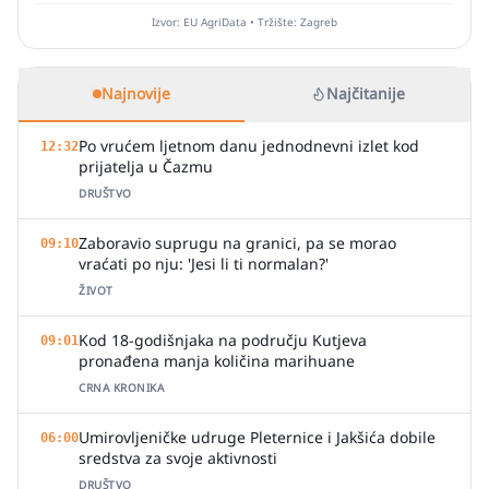
Izvor: EU AgriData • Tržište: Zagreb
Najnovije
Najčitanije
Po vrućem ljetnom danu jednodnevni izlet kod
12:32
prijatelja u Čazmu
DRUŠTVO
Zaboravio suprugu na granici, pa se morao
09:10
vraćati po nju: 'Jesi li ti normalan?'
ŽIVOT
Kod 18-godišnjaka na području Kutjeva
09:01
pronađena manja količina marihuane
CRNA KRONIKA
Umirovljeničke udruge Pleternice i Jakšića dobile
06:00
sredstva za svoje aktivnosti
DRUŠTVO