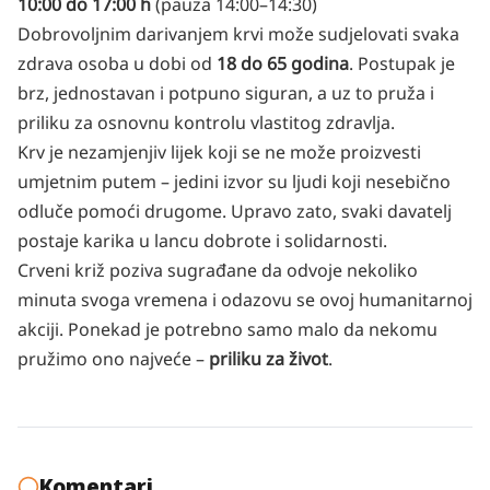
10:00 do 17:00 h
(pauza 14:00–14:30)
Dobrovoljnim darivanjem krvi može sudjelovati svaka
zdrava osoba u dobi od
18 do 65 godina
. Postupak je
brz, jednostavan i potpuno siguran, a uz to pruža i
priliku za osnovnu kontrolu vlastitog zdravlja.
Krv je nezamjenjiv lijek koji se ne može proizvesti
umjetnim putem – jedini izvor su ljudi koji nesebično
odluče pomoći drugome. Upravo zato, svaki davatelj
postaje karika u lancu dobrote i solidarnosti.
Crveni križ poziva sugrađane da odvoje nekoliko
minuta svoga vremena i odazovu se ovoj humanitarnoj
akciji. Ponekad je potrebno samo malo da nekomu
pružimo ono najveće –
priliku za život
.
Komentari