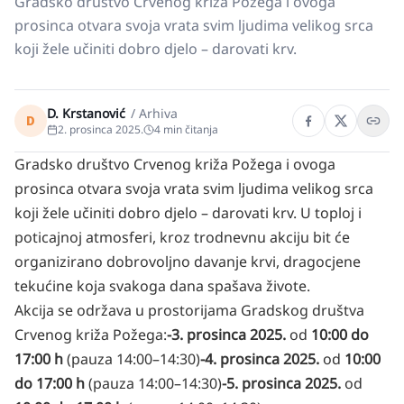
Gradsko društvo Crvenog križa Požega i ovoga
prosinca otvara svoja vrata svim ljudima velikog srca
koji žele učiniti dobro djelo – darovati krv.
D. Krstanović
/
Arhiva
D
2. prosinca 2025.
4
min čitanja
Gradsko društvo Crvenog križa Požega i ovoga
prosinca otvara svoja vrata svim ljudima velikog srca
koji žele učiniti dobro djelo – darovati krv. U toploj i
poticajnoj atmosferi, kroz trodnevnu akciju bit će
organizirano dobrovoljno davanje krvi, dragocjene
tekućine koja svakoga dana spašava živote.
Akcija se održava u prostorijama Gradskog društva
Crvenog križa Požega:
-3. prosinca 2025.
od
10:00 do
17:00 h
(pauza 14:00–14:30)
-4. prosinca 2025.
od
10:00
do 17:00 h
(pauza 14:00–14:30)
-5. prosinca 2025.
od