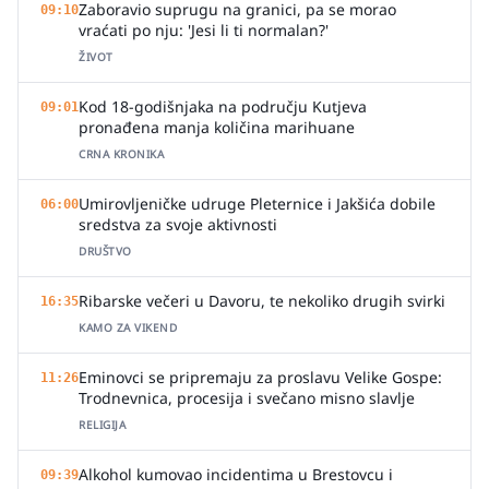
Zaboravio suprugu na granici, pa se morao
09:10
vraćati po nju: 'Jesi li ti normalan?'
ŽIVOT
Kod 18-godišnjaka na području Kutjeva
09:01
pronađena manja količina marihuane
CRNA KRONIKA
Umirovljeničke udruge Pleternice i Jakšića dobile
06:00
sredstva za svoje aktivnosti
DRUŠTVO
Ribarske večeri u Davoru, te nekoliko drugih svirki
16:35
KAMO ZA VIKEND
Eminovci se pripremaju za proslavu Velike Gospe:
11:26
Trodnevnica, procesija i svečano misno slavlje
RELIGIJA
Alkohol kumovao incidentima u Brestovcu i
09:39