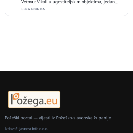
Vetovu: Vikali u ugostiteljskim objektima, jedan
zalio djelatnicu pićem
CRNA KRONIKA
Požeški portal — vijesti iz Požeško-slavonske županije
Izdavač:
Javnost info d.o.o.