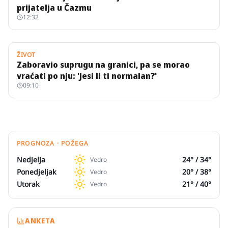
prijatelja u Čazmu
12:32
ŽIVOT
Zaboravio suprugu na granici, pa se morao
vraćati po nju: 'Jesi li ti normalan?'
09:10
PROGNOZA · POŽEGA
Nedjelja
24
° /
34
°
Vedro
Ponedjeljak
20
° /
38
°
Vedro
Utorak
21
° /
40
°
Vedro
ANKETA