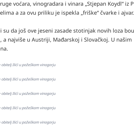
druge voćara, vinogradara i vinara „Stjepan Koydl“ iz 
elima a za ovu priliku je ispekla „friške“ čvarke i ajvar.
su da još ove jeseni zasade stotinjak novih loza bou
, a najviše u Austriji, Mađarskoj i Slovačkoj. U našim
na.
 obitelj Ilići u požeškom vinogorju
 obitelj Ilići u požeškom vinogorju
 obitelj Ilići u požeškom vinogorju
 obitelj Ilići u požeškom vinogorju
 obitelj Ilići u požeškom vinogorju