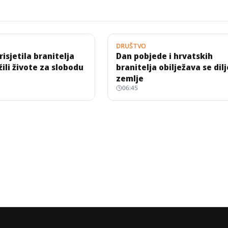
DRUŠTVO
isjetila branitelja
Dan pobjede i hrvatskih
žili živote za slobodu
branitelja obilježava se dil
zemlje
06:45