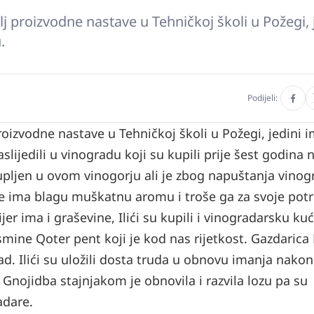
telj proizvodne nastave u Tehničkoj školi u Požegi, 
.
Podijeli:
 proizvodne nastave u Tehničkoj školi u Požegi, jedini 
lijedili u vinogradu koji su kupili prije šest godina 
pljen u ovom vinogorju ali je zbog napuštanja vinog
 koje ima blagu muškatnu aromu i troše ga za svoje pot
r ima i graševine, Ilići su kupili i vinogradarsku kuć
ine Qoter pent koji je kod nas rijetkost. Gazdarica 
ad. Ilići su uložili dosta truda u obnovu imanja nakon
. Gnojidba stajnjakom je obnovila i razvila lozu pa su
adare.