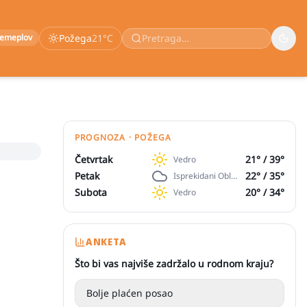
remeplov
Požega
21
°C
PROGNOZA · POŽEGA
Četvrtak
21
° /
39
°
Vedro
Petak
22
° /
35
°
Isprekidani Oblaci
Subota
20
° /
34
°
Vedro
ANKETA
Što bi vas najviše zadržalo u rodnom kraju?
Bolje plaćen posao