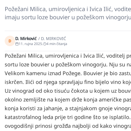
Požežani Milica, umirovljenica i Ivica Ilić, vodi
imaju sortu loze bouvier u požeškom vinogorju
D. Mirković
/
D. MIRKOVIĆ
D
11. rujna 2025.
4
min čitanja
Požežani Milica, umirovljenica i Ivica Ilić, voditelj
sortu loze bouvier u požeškom vinogorju. Nju su nas
Velikom kamenu iznad Požege. Bouvier je bio zastu
iskrčen. Ilići od njega spravljaju fino bijelo vino
Uz vinograd od oko tisuću čokota u kojem uz bouvije
okolno zemljište na kojem drže konja američke pasm
konja koristi za jahanje, a stajnjakom gnoje vinogr
katastrofalnog leda prije tri godine što se isplatilo
ovogodišnji prinosi grožđa najbolji od kako vinogr