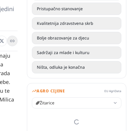
jedini
Pristupačno stanovanje
Kvalitetnija zdravstvena skrb
Bolje obrazovanje za djecu
Sadržaji za mlade i kulturu
imaju
na
Ništa, odluka je konačna
rada
rebe.
u te
AGRO CIJENE
EU AgriData
Milica
Žitarice