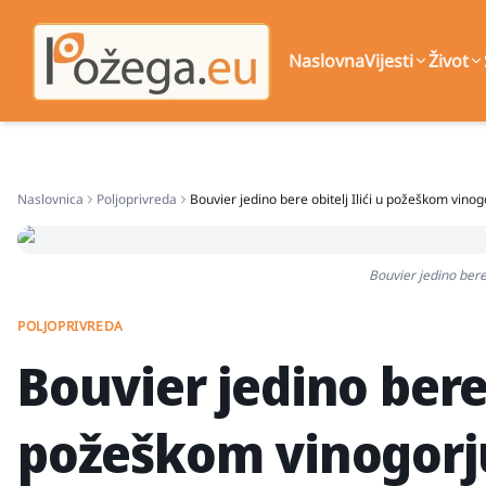
Naslovna
Vijesti
Život
Naslovnica
Poljoprivreda
Bouvier jedino bere obitelj Ilići u požeškom vinog
Bouvier jedino bere
POLJOPRIVREDA
Bouvier jedino bere 
požeškom vinogorj