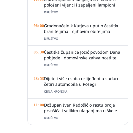
položeni vijenci i zapaljeni lampioni
DRUŠTVO
Gradonačelnik Kutjeva uputio čestitku
06:00
braniteljima i njihovim obiteljima
DRUŠTVO
Čestitka županice Jozić povodom Dana
05:30
pobjede i domovinske zahvalnosti te
Dana hrvatskih branitelja
DRUŠTVO
Dijete i više osoba ozlijeđeni u sudaru
23:53
četiri automobila u Požegi
CRNA KRONIKA
Dožupan Ivan Radošić o rastu broja
11:00
prvašića i velikim ulaganjima u škole
DRUŠTVO