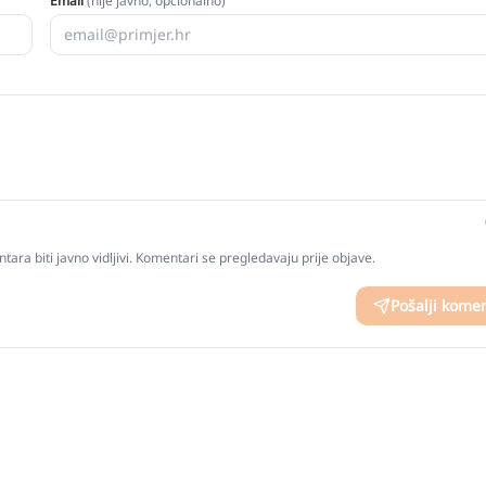
Email
(nije javno, opcionalno)
tara biti javno vidljivi. Komentari se pregledavaju prije objave.
Pošalji kome