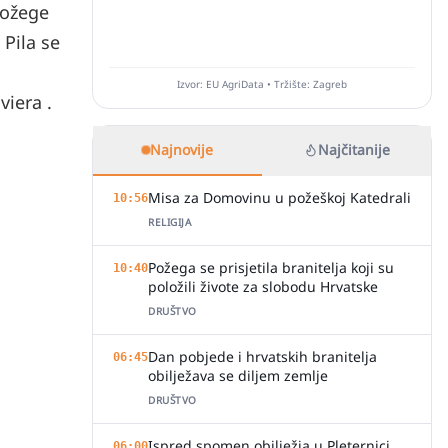
Požege
 Pila se
Izvor: EU AgriData • Tržište: Zagreb
viera .
Najnovije
Najčitanije
Misa za Domovinu u požeškoj Katedrali
10:56
RELIGIJA
Požega se prisjetila branitelja koji su
10:40
položili živote za slobodu Hrvatske
DRUŠTVO
Dan pobjede i hrvatskih branitelja
06:45
obilježava se diljem zemlje
DRUŠTVO
Ispred spomen obilježja u Pleternici
06:00