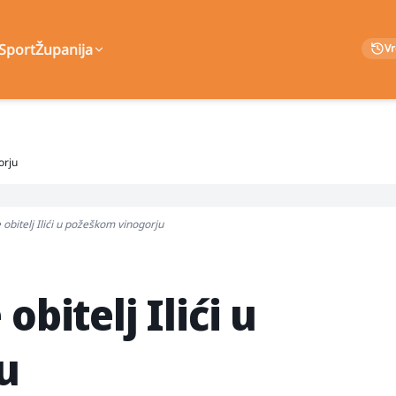
Sport
Županija
V
orju
 obitelj Ilići u požeškom vinogorju
obitelj Ilići u
u