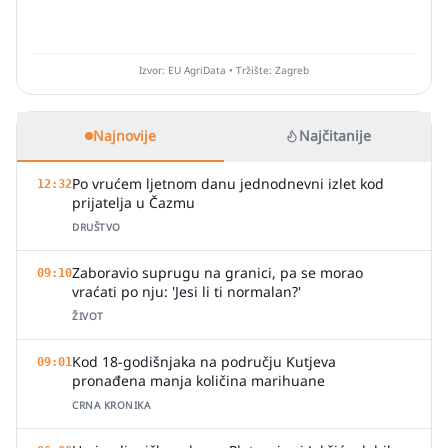
Izvor: EU AgriData • Tržište: Zagreb
Najnovije
Najčitanije
Po vrućem ljetnom danu jednodnevni izlet kod
12:32
prijatelja u Čazmu
DRUŠTVO
Zaboravio suprugu na granici, pa se morao
09:10
vraćati po nju: 'Jesi li ti normalan?'
ŽIVOT
Kod 18-godišnjaka na području Kutjeva
09:01
pronađena manja količina marihuane
CRNA KRONIKA