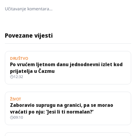
Učitavanje komentara…
Povezane vijesti
DRUŠTVO
Po vrućem ljetnom danu jednodnevni izlet kod
prijatelja u Čazmu
12:32
ŽIVOT
Zaboravio suprugu na granici, pa se morao
vraćati po nju: 'Jesi li ti normalan?'
09:10