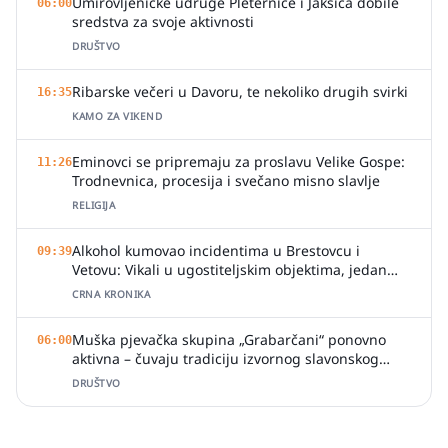
Umirovljeničke udruge Pleternice i Jakšića dobile
06:00
sredstva za svoje aktivnosti
DRUŠTVO
Ribarske večeri u Davoru, te nekoliko drugih svirki
16:35
KAMO ZA VIKEND
Eminovci se pripremaju za proslavu Velike Gospe:
11:26
Trodnevnica, procesija i svečano misno slavlje
RELIGIJA
Alkohol kumovao incidentima u Brestovcu i
09:39
Vetovu: Vikali u ugostiteljskim objektima, jedan
zalio djelatnicu pićem
CRNA KRONIKA
Muška pjevačka skupina „Grabarčani“ ponovno
06:00
aktivna – čuvaju tradiciju izvornog slavonskog
pjevanja
DRUŠTVO