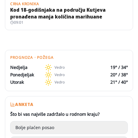
CRNA KRONIKA
Kod 18-godišnjaka na području Kutjeva
pronađena manja količina marihuane
09:01
PROGNOZA · POŽEGA
Nedjelja
19
° /
34
°
Vedro
Ponedjeljak
20
° /
38
°
Vedro
Utorak
21
° /
40
°
Vedro
ANKETA
Što bi vas najviše zadržalo u rodnom kraju?
Bolje plaćen posao