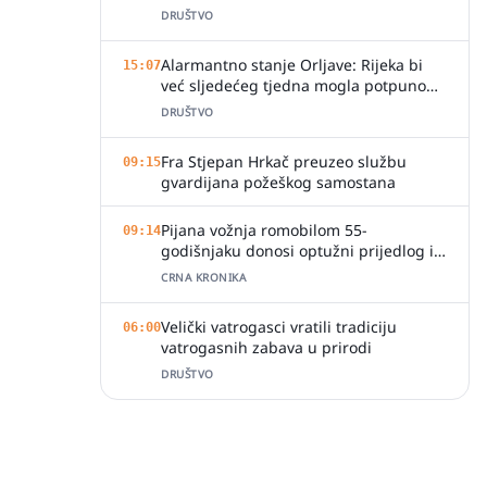
DRUŠTVO
Alarmantno stanje Orljave: Rijeka bi
15:07
već sljedećeg tjedna mogla potpuno
presušiti
DRUŠTVO
Fra Stjepan Hrkač preuzeo službu
09:15
gvardijana požeškog samostana
Pijana vožnja romobilom 55-
09:14
godišnjaku donosi optužni prijedlog i
kaznu
CRNA KRONIKA
Velički vatrogasci vratili tradiciju
06:00
vatrogasnih zabava u prirodi
DRUŠTVO