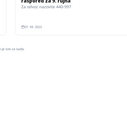
raspored za 9. rujna
Za odvoz nazovite 440-997
07. 09. 2023.
o je sve za sada.