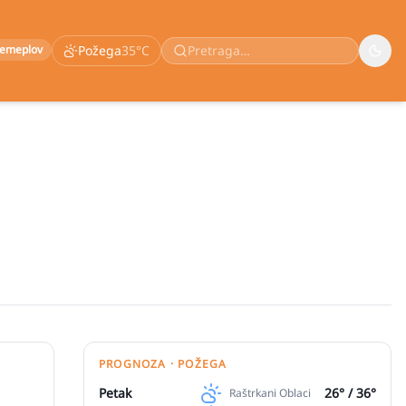
remeplov
Požega
35
°C
PROGNOZA · POŽEGA
Petak
26
° /
36
°
Raštrkani Oblaci