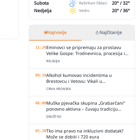
Subota
20
° /
32
°
Raštrkani Oblaci
Nedjelja
20
° /
36
°
Vedro
Najnovije
Najčitanije
Eminovci se pripremaju za proslavu
11:26
Velike Gospe: Trodnevnica, procesija i
svečano misno slavlje
RELIGIJA
Alkohol kumovao incidentima u
09:39
Brestovcu i Vetovu: Vikali u
ugostiteljskim objektima, jedan zalio
CRNA KRONIKA
djelatnicu pićem
Muška pjevačka skupina „Grabarčani“
06:00
ponovno aktivna – čuvaju tradiciju
izvornog slavonskog pjevanja
DRUŠTVO
Tko ima pravo na inkluzivni dodatak?
05:30
Može se dobiti i 720 eura