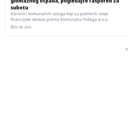
glomaznog otpada, pogledajte raspored za
subotu
Korisnici komunalnih usluga koji su podmirili svoje
financijske obveze prema Komunalcu Požega d.o.o.
25. 08. 2025.
T