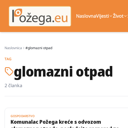
Naslovna
Vijesti
Život
Naslovnica
#glomazni otpad
TAG
glomazni otpad
2
članka
GOSPODARSTVO
Komunalac Požega kreće s odvozom