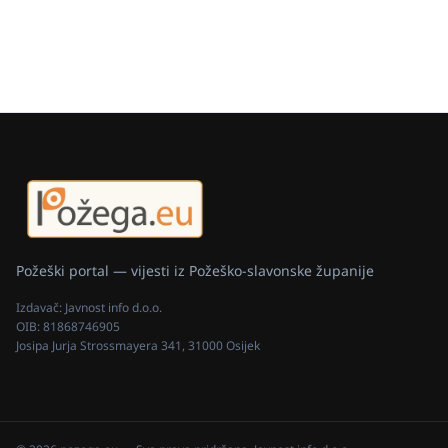
Požeški portal — vijesti iz Požeško-slavonske županije
Izdavač:
Javnost info d.o.o.
OIB:
81868746905
Josipa Jurja Strossmayera 341, 31000 Osijek