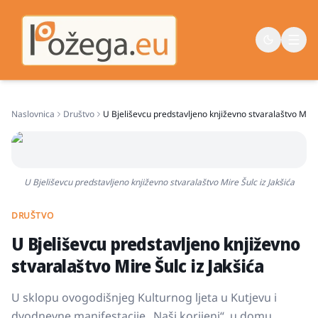
Naslovnica
Društvo
U Bjeliševcu predstavljeno književno stvaralaštvo Mire 
Naslovna
Vijesti
Život
U Bjeliševcu predstavljeno književno stvaralaštvo Mire Šulc iz Jakšića
Sport
DRUŠTVO
Županija
U Bjeliševcu predstavljeno književno
stvaralaštvo Mire Šulc iz Jakšića
U sklopu ovogodišnjeg Kulturnog ljeta u Kutjevu i
dvodnevne manifestacije „Naši korijeni“, u domu