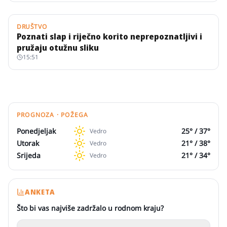
DRUŠTVO
Poznati slap i riječno korito neprepoznatljivi i
pružaju otužnu sliku
15:51
PROGNOZA · POŽEGA
Ponedjeljak
25
° /
37
°
Vedro
Utorak
21
° /
38
°
Vedro
Srijeda
21
° /
34
°
Vedro
ANKETA
Što bi vas najviše zadržalo u rodnom kraju?