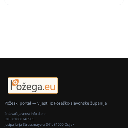
Požeški portal — vijesti iz Požeško-slavonske županije
Izdavač:
Javnost info d.o.o.
OIB:
81868746905
Josipa Jurja Strossmayera 341, 31000 Osijek