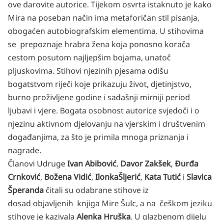
ove darovite autorice. Tijekom osvrta istaknuto je kako
Mira na poseban način ima metaforičan stil pisanja,
obogaćen autobiografskim elementima. U stihovima
se prepoznaje hrabra žena koja ponosno korača
cestom posutom najljepšim bojama, unatoč
pljuskovima. Stihovi njezinih pjesama odišu
bogatstvom riječi koje prikazuju život, djetinjstvo,
burno proživljene godine i sadašnji mirniji period
ljubavi i vjere. Bogata osobnost autorice svjedoči i o
njezinu aktivnom djelovanju na vjerskim i društvenim
događanjima, za što je primila mnoga priznanja i
nagrade.
Članovi Udruge
Ivan Abibović
,
Davor Zakšek
,
Đurđa
Crnković
,
Božena Vidić
,
Ilonka
Šljerić
,
Kata Tutić
i
Slavica
Šperanda
čitali su odabrane stihove iz
dosad objavljenih knjiga Mire Šulc, a na češkom jeziku
stihove je kazivala
Alenka Hruška
. U glazbenom dijelu