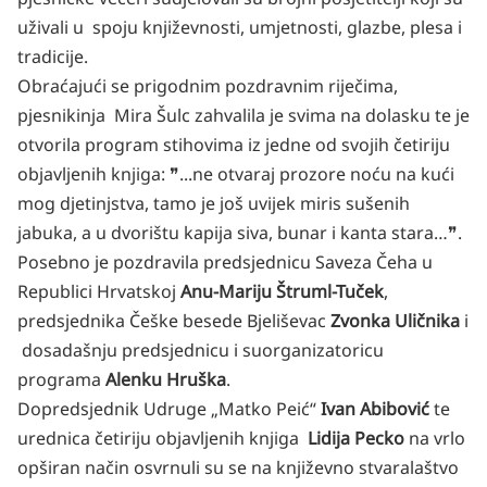
uživali u spoju književnosti, umjetnosti, glazbe, plesa i
tradicije.
Obraćajući se prigodnim pozdravnim riječima,
pjesnikinja Mira Šulc zahvalila je svima na dolasku te je
otvorila program stihovima iz jedne od svojih četiriju
objavljenih knjiga: ❞...ne otvaraj prozore noću na kući
mog djetinjstva, tamo je još uvijek miris sušenih
jabuka, a u dvorištu kapija siva, bunar i kanta stara…❞.
Posebno je pozdravila predsjednicu Saveza Čeha u
Republici Hrvatskoj
Anu-Mariju Štruml-Tuček
,
predsjednika Češke besede Bjeliševac
Zvonka Uličnika
i
dosadašnju predsjednicu i suorganizatoricu
programa
Alenku Hruška
.
Dopredsjednik Udruge „Matko Peić“
Ivan Abibović
te
urednica četiriju objavljenih knjiga
Lidija Pecko
na vrlo
opširan način osvrnuli su se na književno stvaralaštvo