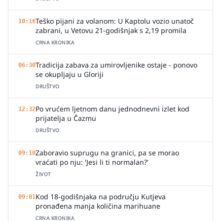
Teško pijani za volanom: U Kaptolu vozio unatoč
10:16
zabrani, u Vetovu 21-godišnjak s 2,19 promila
CRNA KRONIKA
Tradicija zabava za umirovljenike ostaje - ponovo
06:30
se okupljaju u Gloriji
DRUŠTVO
Po vrućem ljetnom danu jednodnevni izlet kod
12:32
prijatelja u Čazmu
DRUŠTVO
Zaboravio suprugu na granici, pa se morao
09:10
vraćati po nju: 'Jesi li ti normalan?'
ŽIVOT
Kod 18-godišnjaka na području Kutjeva
09:01
pronađena manja količina marihuane
CRNA KRONIKA