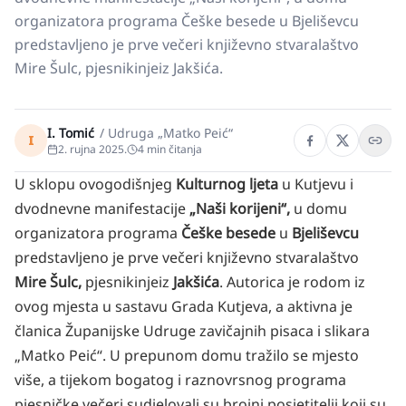
organizatora programa Češke besede u Bjeliševcu
predstavljeno je prve večeri književno stvaralaštvo
Mire Šulc, pjesnikinjeiz Jakšića.
I. Tomić
/
Udruga „Matko Peić“
I
2. rujna 2025.
4
min čitanja
U sklopu ovogodišnjeg
Kulturnog ljeta
u Kutjevu i
dvodnevne manifestacije
„Naši korijeni“,
u domu
organizatora programa
Češke besede
u
Bjeliševcu
predstavljeno je prve večeri književno stvaralaštvo
Mire Šulc,
pjesnikinjeiz
Jakšića
. Autorica je rodom iz
ovog mjesta u sastavu Grada Kutjeva, a aktivna je
članica Županijske Udruge zavičajnih pisaca i slikara
„Matko Peić“. U prepunom domu tražilo se mjesto
više, a tijekom bogatog i raznovrsnog programa
pjesničke večeri sudjelovali su brojni posjetitelji koji su