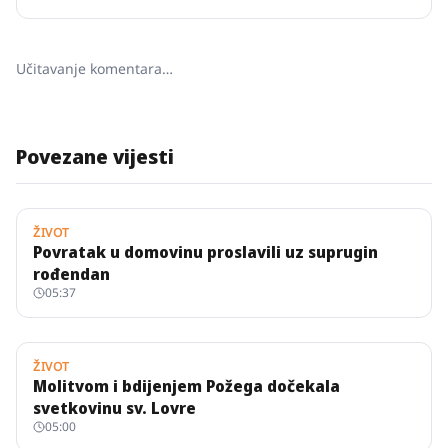
Učitavanje komentara…
Povezane vijesti
ŽIVOT
Povratak u domovinu proslavili uz suprugin
rođendan
05:37
ŽIVOT
Molitvom i bdijenjem Požega dočekala
svetkovinu sv. Lovre
05:00