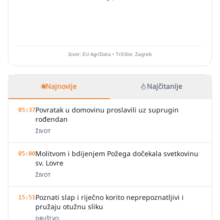
Izvor: EU AgriData • Tržište: Zagreb
Najnovije
Najčitanije
Povratak u domovinu proslavili uz suprugin
05:37
rođendan
ŽIVOT
Molitvom i bdijenjem Požega dočekala svetkovinu
05:00
sv. Lovre
ŽIVOT
Poznati slap i riječno korito neprepoznatljivi i
15:51
pružaju otužnu sliku
DRUŠTVO