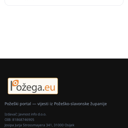
Požeški portal — vijesti iz Požeško-slavonske županije
Izdavač:
Javnost info d.o.o.
OIB:
81868746905
Josipa Jurja Strossmayera 341, 31000 Osijek