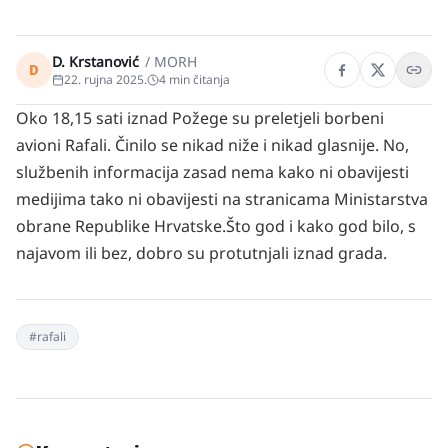
D. Krstanović
/
MORH
D
22. rujna 2025.
4
min čitanja
Oko 18,15 sati iznad Požege su preletjeli borbeni
avioni Rafali. Činilo se nikad niže i nikad glasnije. No,
službenih informacija zasad nema kako ni obavijesti
medijima tako ni obavijesti na stranicama Ministarstva
obrane Republike Hrvatske.
Što god i kako god bilo, s
najavom ili bez, dobro su protutnjali iznad grada.
#
rafali