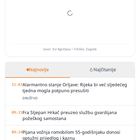
Izvor: EU AgriData • Tržište: Zagreb
Najnovije
Najčitanije
Alarmantno stanje Orljave: Rijeka bi već sljedećeg
15:07
tjedna mogla potpuno presušiti
DRUŠTVO
Fra Stjepan Hrkač preuzeo službu gvardijana
09:15
požeškog samostana
Pijana vožnja romobilom 55-godišnjaku donosi
09:14
optužni prijedlog i kaznu