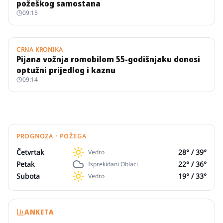
požeškog samostana
09:15
CRNA KRONIKA
Pijana vožnja romobilom 55-godišnjaku donosi
optužni prijedlog i kaznu
09:14
PROGNOZA · POŽEGA
Četvrtak
28
° /
39
°
Vedro
Petak
22
° /
36
°
Isprekidani Oblaci
Subota
19
° /
33
°
Vedro
ANKETA