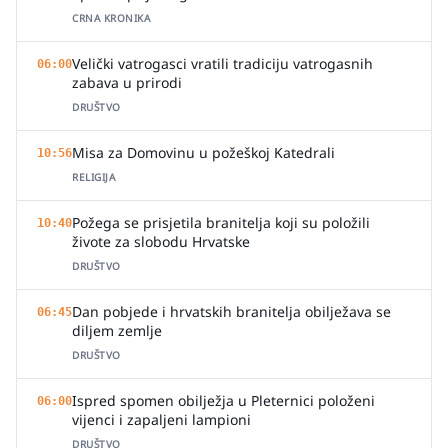
CRNA KRONIKA
Velički vatrogasci vratili tradiciju vatrogasnih
06:00
zabava u prirodi
DRUŠTVO
Misa za Domovinu u požeškoj Katedrali
10:56
RELIGIJA
Požega se prisjetila branitelja koji su položili
10:40
živote za slobodu Hrvatske
DRUŠTVO
Dan pobjede i hrvatskih branitelja obilježava se
06:45
diljem zemlje
DRUŠTVO
Ispred spomen obilježja u Pleternici položeni
06:00
vijenci i zapaljeni lampioni
DRUŠTVO