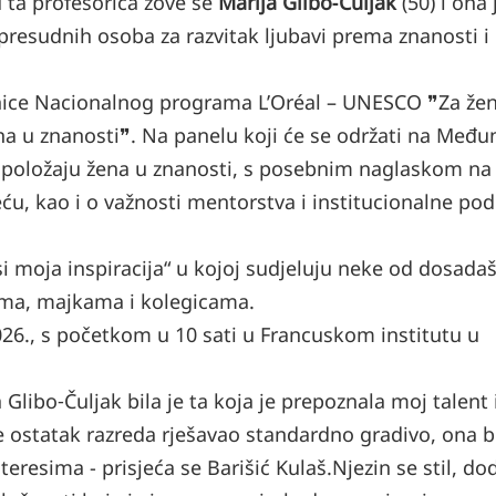
u ta profesorica zove se
Marija Glibo‑Čuljak
(50) i ona 
 presudnih osoba za razvitak ljubavi prema znanosti i
nice Nacionalnog programa L’Oréal – UNESCO ❞Za že
ena u znanosti❞. Na panelu koji će se održati na Međ
o položaju žena u znanosti, s posebnim naglaskom na
u, kao i o važnosti mentorstva i institucionalne pod
si moja inspiracija“ u kojoj sudjeluju neke od dosadaš
ama, majkama i kolegicama.
2026., s početkom u 10 sati u Francuskom institutu u
Glibo‑Čuljak bila je ta koja je prepoznala moj talent 
je ostatak razreda rješavao standardno gradivo, ona b
eresima - prisjeća se Barišić Kulaš.
Njezin se stil, do