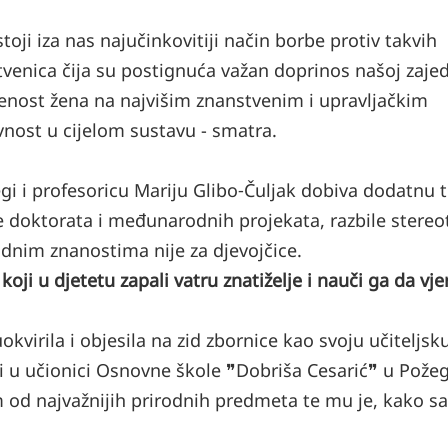
toji iza nas najučinkovitiji način borbe protiv takvih
venica čija su postignuća važan doprinos našoj zajed
ljenost žena na najvišim znanstvenim i upravljačkim
nost u cijelom sustavu - smatra.
i i profesoricu Mariju Glibo‑Čuljak dobiva dodatnu t
je doktorata i međunarodnih projekata, razbile stereo
odnim znanostima nije za djevojčice.
koji u djetetu zapali vatru znatiželje i nauči ga da vje
uokvirila i objesila na zid zbornice kao svoju učiteljsk
i u učionici Osnovne škole ❞Dobriša Cesarić❞ u Požeg
od najvažnijih prirodnih predmeta te mu je, kako 