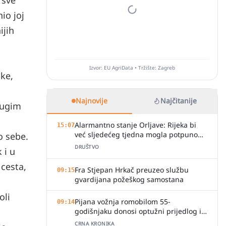
 sve
io joj
ijih
Izvor: EU AgriData • Tržište: Zagreb
ike,
Najnovije
Najčitanije
rugim
Alarmantno stanje Orljave: Rijeka bi
15:07
već sljedećeg tjedna mogla potpuno
ko sebe.
presušiti
DRUŠTVO
 i u
 cesta,
Fra Stjepan Hrkač preuzeo službu
09:15
gvardijana požeškog samostana
oli
Pijana vožnja romobilom 55-
09:14
godišnjaku donosi optužni prijedlog i
kaznu
CRNA KRONIKA