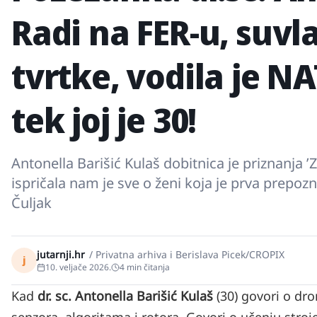
Radi na FER-u, suvla
tvrtke, vodila je N
tek joj je 30!
Antonella Barišić Kulaš dobitnica je priznanja ʼ
ispričala nam je sve o ženi koja je prva prepozn
Čuljak
jutarnji.hr
/
Privatna arhiva i Berislava Picek/CROPIX
j
10. veljače 2026.
4
min čitanja
Kad
dr. sc. Antonella Barišić Kulaš
(30) govori o dr