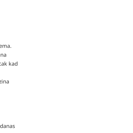
rema.
 na
utak kad
zina
a danas