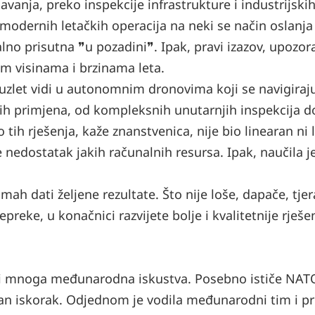
vanja, preko inspekcije infrastrukture i industrijski
modernih letačkih operacija na neki se način oslanja
alno prisutna ❞u pozadini❞. Ipak, pravi izazov, upozor
kim visinama i brzinama leta.
uzlet vidi u autonomnim dronovima koji se navigiraj
ovih primjena, od kompleksnih unutarnjih inspekcija d
 tih rješenja, kaže znanstvenica, nije bio linearan ni l
e nedostatak jakih računalnih resursa. Ipak, naučila j
ah dati željene rezultate. Što nije loše, dapače, tjer
reke, u konačnici razvijete bolje i kvalitetnije rješen
u i mnoga međunarodna iskustva. Posebno ističe NAT
man iskorak. Odjednom je vodila međunarodni tim i p