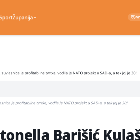
Sport
Županija
V
suvlasnica je profitabilne tvrtke, vodila je NATO projekt u SAD-a, a tek joj je 30!
nica je profitabilne tvrtke, vodila je NATO projekt u SAD-a, a tek joj je 30!
tonella Barišić Kulaš