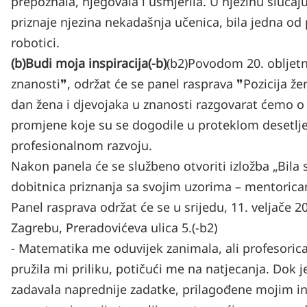
prepoznala, njegovala i usmjerila. U njezinu slučaj
priznaje njezina nekadašnja učenica, bila jedna od
robotici.
(b)Budi moja inspiracija(-b)
(b2)Povodom 20. obljet
znanosti❞, održat će se panel rasprava ❞Pozicija ž
dan žena i djevojaka u znanosti razgovarat ćemo 
promjene koje su se dogodile u proteklom desetljeć
profesionalnom razvoju.
Nakon panela će se službeno otvoriti izložba „Bila 
dobitnica priznanja sa svojim uzorima – mentoric
Panel rasprava održat će se u srijedu, 11. veljače 
Zagrebu, Preradovićeva ulica 5.(-b2)
- Matematika me oduvijek zanimala, ali profesorica 
pružila mi priliku, potičući me na natjecanja. Dok 
zadavala naprednije zadatke, prilagođene mojim int