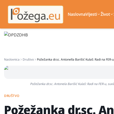
Naslovna
Vijesti
Život
Naslovnica
Društvo
Požežanka dr.sc. Antonella Barišić Kulaš: Radi na FER-u, 
Požežanka dr.sc. Antonela Barišić Kulaš: Radi na FER-u, suvlas
DRUŠTVO
Požežanka dr.sc. An