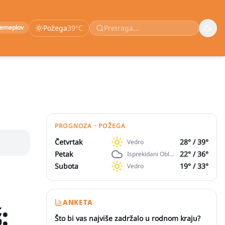
remeplov
Požega
39
°C
PROGNOZA · POŽEGA
Četvrtak
28
° /
39
°
Vedro
Petak
22
° /
36
°
Isprekidani Oblaci
Subota
19
° /
33
°
Vedro
ANKETA
:
Što bi vas najviše zadržalo u rodnom kraju?