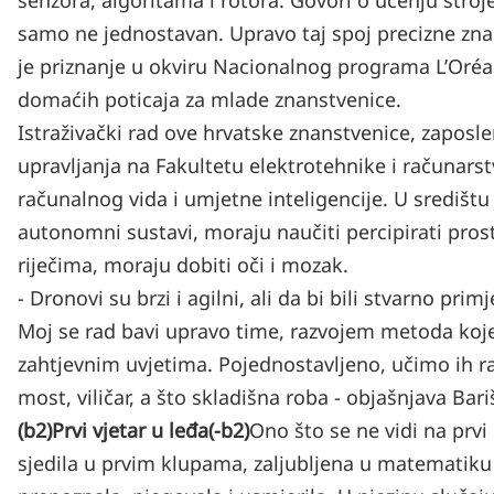
senzora, algoritama i rotora. Govori o učenju stroje
samo ne jednostavan. Upravo taj spoj precizne znan
je priznanje u okviru Nacionalnog programa L’Oréa
domaćih poticaja za mlade znanstvenice.
Istraživački rad ove hrvatske znanstvenice, zaposle
upravljanja na Fakultetu elektrotehnike i računarst
računalnog vida i umjetne inteligencije. U središtu 
autonomni sustavi, moraju naučiti percipirati pro
riječima, moraju dobiti oči i mozak.
- Dronovi su brzi i agilni, ali da bi bili stvarno pri
Moj se rad bavi upravo time, razvojem metoda koje
zahtjevnim uvjetima. Pojednostavljeno, učimo ih raz
most, viličar, a što skladišna roba - objašnjava Bari
(b2)Prvi vjetar u leđa(-b2)
Ono što se ne vidi na prvi
sjedila u prvim klupama, zaljubljena u matematiku i