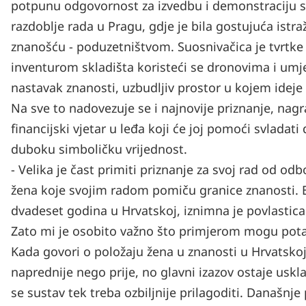
potpunu odgovornost za izvedbu i demonstraciju su
razdoblje rada u Pragu, gdje je bila gostujuća istra
znanošću - poduzetništvom. Suosnivačica je tvrtk
inventurom skladišta koristeći se dronovima i umj
nastavak znanosti, uzbudljiv prostor u kojem ideje i
Na sve to nadovezuje se i najnovije priznanje, nag
financijski vjetar u leđa koji će joj pomoći svladat
duboku simboličku vrijednost.
- Velika je čast primiti priznanje za svoj rad od o
žena koje svojim radom pomiču granice znanosti. Bit
dvadeset godina u Hrvatskoj, iznimna je povlastica 
Zato mi je osobito važno što primjerom mogu pota
Kada govori o položaju žena u znanosti u Hrvatskoj
naprednije nego prije, no glavni izazov ostaje uskl
se sustav tek treba ozbiljnije prilagoditi. Današnj