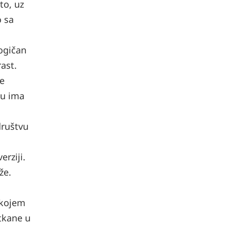
to, uz
o sa
ogičan
rast.
je
ju ima
društvu
rziji.
že.
 kojem
utkane u