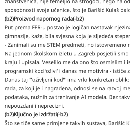
znanstvenica, nije temeljio na strogoći, nego na od
sposobnosti svoje učenice, što je Barišić Kulaš d
(b2)Proizvod napornog rada(-b2)
Put prema FER-u postao je logičan nastavak njezina
gimnazije, kaže, bila svjesna koja je sljedeća stepe
- Zanimali su me STEM predmeti, no istovremeno nis
Na jednom školskom izletu u Zagreb posjetili smo
kraju i upisala. Veselilo me da ono što osmislim i
programski kod ‘oživi‘ i danas me motivira - ističe 
Danas taj ❞oživljeni kod❞ ima vrlo konkretan oblik: 
rada, za koji je i nagrađena, odnosi se na razvoj me
podataka, nužnih za treniranje AI modela. Bez tak
nepouzdani i neprecizni.
(b2)Ključno je izdržati(-b2)
Što se tiče same primjene takvih sustava, Barišić K