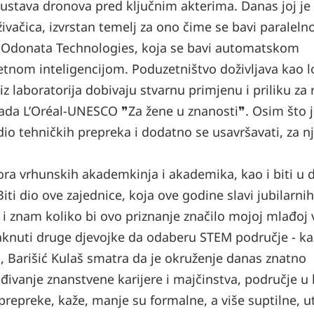
stava dronova pred ključnim akterima. Danas joj je 
živačica, izvrstan temelj za ono čime se bavi paraleln
e Odonata Technologies, koja se bavi automatskom
etnom inteligencijom. Poduzetništvo doživljava kao l
z laboratorija dobivaju stvarnu primjenu i priliku za 
rada L’Oréal-UNESCO ❞Za žene u znanosti❞. Osim što 
i dio tehničkih prepreka i dodatno se usavršavati, za n
dbora vrhunskih akademkinja i akademika, kao i biti u 
i dio ove zajednice, koja ove godine slavi jubilarnih
i znam koliko bi ovo priznanje značilo mojoj mlađoj ve
knuti druge djevojke da odaberu STEM područje - ka
, Barišić Kulaš smatra da je okruženje danas znatno
ađivanje znanstvene karijere i majčinstva, područje u
e prepreke, kaže, manje su formalne, a više suptilne, 