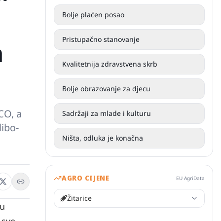
Bolje plaćen posao
Pristupačno stanovanje
a
Kvalitetnija zdravstvena skrb
Bolje obrazovanje za djecu
CO, a
Sadržaji za mlade i kulturu
libo-
Ništa, odluka je konačna
AGRO CIJENE
EU AgriData
Žitarice
pu