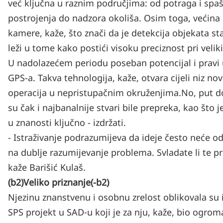
već ključna u raznim područjima: od potraga i spaša
postrojenja do nadzora okoliša. Osim toga, većina 
kamere, kaže, što znači da je detekcija objekata st
leži u tome kako postići visoku preciznost pri veli
U nadolazećem periodu poseban potencijal i pravi 
GPS-a. Takva tehnologija, kaže, otvara cijeli niz n
operacija u nepristupačnim okruženjima.
No, put do
su čak i najbanalnije stvari bile prepreka, kao što j
u znanosti ključno - izdržati.
- Istraživanje podrazumijeva da ideje često neće odm
na dublje razumijevanje problema. Svladate li te prep
kaže Barišić Kulaš.
(b2)Veliko priznanje(-b2)
Njezinu znanstvenu i osobnu zrelost oblikovala s
SPS projekt u SAD‑u koji je za nju, kaže, bio ogro