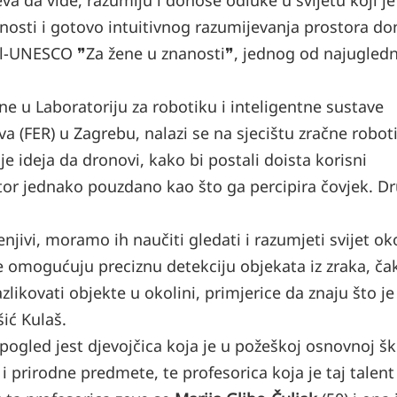
va da vide, razumiju i donose odluke u svijetu koji je
osti i gotovo intuitivnog razumijevanja prostora don
l-UNESCO ❞Za žene u znanosti❞, jednog od najugledn
ne u Laboratoriju za robotiku i inteligentne sustave
va (FER) u Zagrebu, nalazi se na sjecištu zračne robot
je ideja da dronovi, kako bi postali doista korisni
stor jednako pouzdano kao što ga percipira čovjek. D
mjenjivi, moramo ih naučiti gledati i razumjeti svijet o
 omogućuju preciznu detekciju objekata iz zraka, čak
likovati objekte u okolini, primjerice da znaju što je
šić Kulaš.
 pogled jest djevojčica koja je u požeškoj osnovnoj šk
 prirodne predmete, te profesorica koja je taj talent