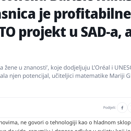
snica je profitabilne
ATO projekt u SAD-a, 
Za žene u znanostiʼ, koje dodjeljuju L’Oréal i UNES
ala njen potencijal, učiteljici matematike Mariji G
Podijeli:
onovima, ne govori o tehnologiji kao o hladnom sklo