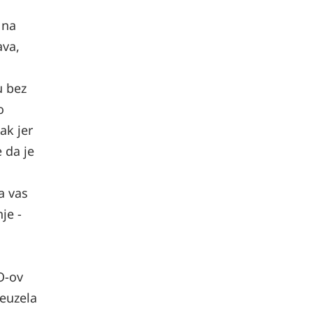
h
 na
ava,
u bez
o
ak jer
e da je
a vas
je -
O-ov
reuzela