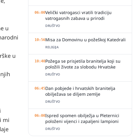
je,
Velički vatrogasci vratili tradiciju
06:00
vatrogasnih zabava u prirodi
DRUŠTVO
ne u
unarodni
Misa za Domovinu u požeškoj Katedrali
10:56
RELIGIJA
rške u
Požega se prisjetila branitelja koji su
10:40
položili živote za slobodu Hrvatske
njih
DRUŠTVO
Dan pobjede i hrvatskih branitelja
06:45
obilježava se diljem zemlje
DRUŠTVO
i
Ispred spomen obilježja u Pleternici
06:00
i mi
položeni vijenci i zapaljeni lampioni
daje
DRUŠTVO