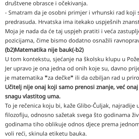
društvene obrasce i očekivanja.
- Smatram da je osobni primjer i vrhunski rad koji s
predrasuda. Hrvatska ima itekako uspješnih znanst
Moja je nada da će taj uspjeh pratiti i veća zastup
pozicijama, čime bismo dodatno osnažili ravnoprav
(b2)Matematika nije bauk(-b2)
U tom kontekstu, sjećanje na školsku klupu u Požeg
Jer upravo je ona jedna od onih koje su, davno pri
je matematika ❞za dečke❞ ili da ozbiljan rad u prir
Učitelj nije onaj koji samo prenosi znanje, već onaj 
snagu vlastitog uma.
To je rečenica koju bi, kaže Glibo‑Čuljak, najradije 
filozofiju, odnosno sažetak svega što godinama živ
godinama tiho oblikuje odnos djece prema jednom 
voli reći, skinula etiketu bauka.