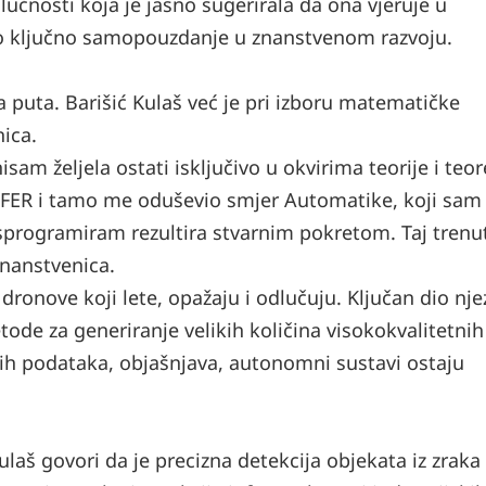
lučnosti koja je jasno sugerirala da ona vjeruje u
alo ključno samopouzdanje u znanstvenom razvoju.
 puta. Barišić Kulaš već je pri izboru matematičke
nica.
am željela ostati isključivo u okvirima teorije i teo
 FER i tamo me oduševio smjer Automatike, koji sam
 isprogramiram rezultira stvarnim pokretom. Taj tren
znanstvenica.
dronove koji lete, opažaju i odlučuju. Ključan dio nje
tode za generiranje velikih količina visokokvalitetnih
vih podataka, objašnjava, autonomni sustavi ostaju
ulaš govori da je precizna detekcija objekata iz zrak