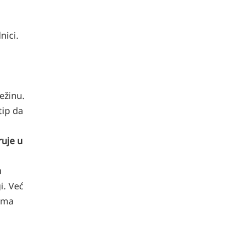
nici.
ežinu.
tip da
ruje u
u
i. Već
sama