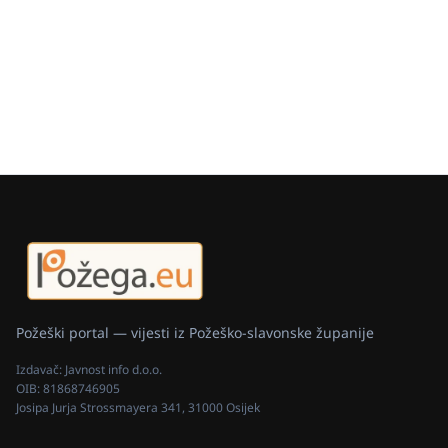
Požeški portal — vijesti iz Požeško-slavonske županije
Izdavač:
Javnost info d.o.o.
OIB:
81868746905
Josipa Jurja Strossmayera 341, 31000 Osijek