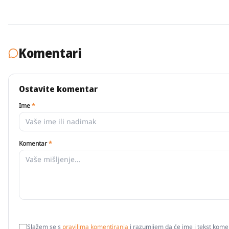
Komentari
Ostavite komentar
Ime
*
Komentar
*
Slažem se s
pravilima komentiranja
i razumijem da će ime i tekst komen