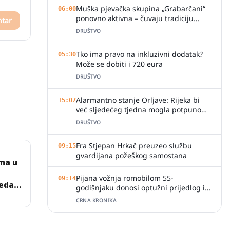
Muška pjevačka skupina „Grabarčani“
06:00
ponovno aktivna – čuvaju tradiciju
ntar
izvornog slavonskog pjevanja
DRUŠTVO
Tko ima pravo na inkluzivni dodatak?
05:30
Može se dobiti i 720 eura
DRUŠTVO
Alarmantno stanje Orljave: Rijeka bi
15:07
već sljedećeg tjedna mogla potpuno
presušiti
DRUŠTVO
Fra Stjepan Hrkač preuzeo službu
09:15
gvardijana požeškog samostana
ma u
Pijana vožnja romobilom 55-
09:14
jedan
godišnjaku donosi optužni prijedlog i
kaznu
CRNA KRONIKA