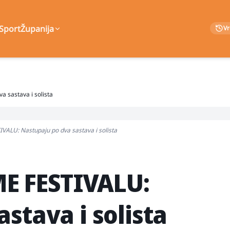
Sport
Županija
V
 sastava i solista
LU: Nastupaju po dva sastava i solista
E FESTIVALU:
stava i solista