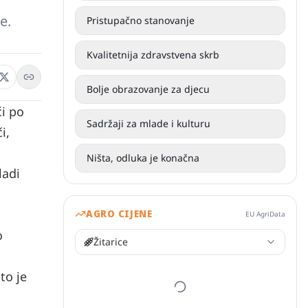
e.
Pristupačno stanovanje
Kvalitetnija zdravstvena skrb
Bolje obrazovanje za djecu
ći po
Sadržaji za mlade i kulturu
i,
Ništa, odluka je konačna
ladi
AGRO CIJENE
EU AgriData
o
Žitarice
to je