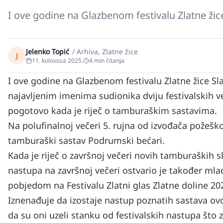
I ove godine na Glazbenom festivalu Zlatne ži
Jelenko Topić
/
Arhiva, Zlatne žice
J
11. kolovoza 2025.
4
min čitanja
I ove godine na Glazbenom festivalu Zlatne žice S
najavljenim imenima sudionika dviju festivalskih ve
pogotovo kada je riječ o tamburaškim sastavima.
Na polufinalnoj večeri 5. rujna od izvođača požeško
tamburaški sastav Podrumski bećari.
Kada je riječ o završnoj večeri novih tamburaški
nastupa na završnoj večeri ostvario je također mlad
pobjedom na Festivalu Zlatni glas Zlatne doline 20
Iznenađuje da izostaje nastup poznatih sastava ovog
da su oni uzeli stanku od festivalskih nastupa što