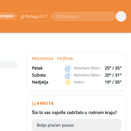
remeplov
Požega
35
°C
PROGNOZA · POŽEGA
Petak
25
° /
35
°
Raštrkani Oblaci
Subota
20
° /
31
°
Raštrkani Oblaci
Nedjelja
19
° /
35
°
Vedro
ANKETA
Što bi vas najviše zadržalo u rodnom kraju?
Bolje plaćen posao