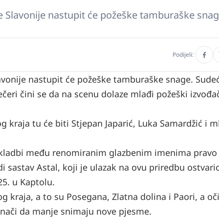
ce Slavonije nastupit će požeške tamburaške snag
Podijeli:
lavonije nastupit će požeške tamburaške snage. Sude
čeri čini se da na scenu dolaze mlađi požeški izvođač
g kraja tu će biti Stjepan Japarić, Luka Samardžić i m
h skladbi među renomiranim glazbenim imenima pravo
i sastav Astal, koji je ulazak na ovu priredbu ostvari
25. u Kaptolu.
 kraja, a to su Posegana, Zlatna dolina i Paori, a oči
 znači da manje snimaju nove pjesme.