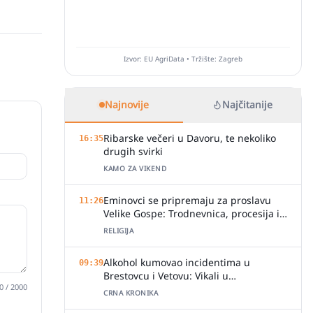
Izvor: EU AgriData • Tržište: Zagreb
Najnovije
Najčitanije
Ribarske večeri u Davoru, te nekoliko
16:35
drugih svirki
KAMO ZA VIKEND
Eminovci se pripremaju za proslavu
11:26
Velike Gospe: Trodnevnica, procesija i
svečano misno slavlje
RELIGIJA
Alkohol kumovao incidentima u
09:39
Brestovcu i Vetovu: Vikali u
0
/ 2000
ugostiteljskim objektima, jedan zalio
CRNA KRONIKA
djelatnicu pićem