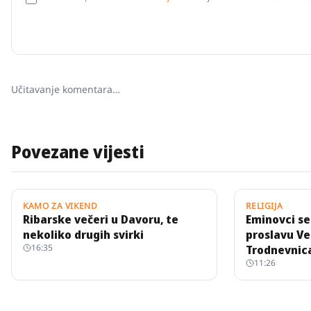
Učitavanje komentara…
Povezane vijesti
KAMO ZA VIKEND
RELIGIJA
Ribarske večeri u Davoru, te
Eminovci se
nekoliko drugih svirki
proslavu Ve
16:35
Trodnevnica
11:26
misno slavl