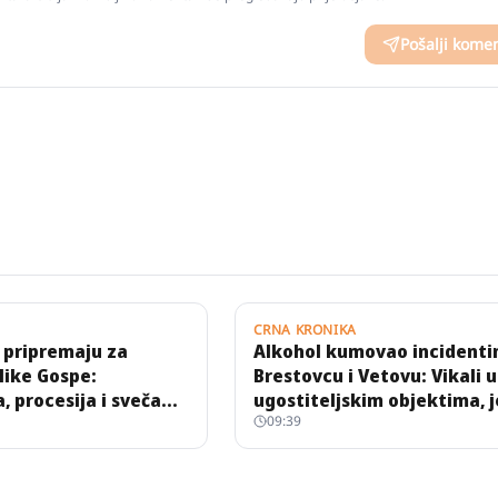
Pošalji kome
CRNA KRONIKA
 pripremaju za
Alkohol kumovao incidenti
like Gospe:
Brestovcu i Vetovu: Vikali u
, procesija i svečano
ugostiteljskim objektima, 
09:39
je
zalio djelatnicu pićem