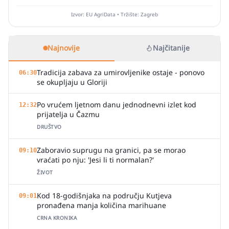
Izvor: EU AgriData • Tržište: Zagreb
Najnovije
Najčitanije
Tradicija zabava za umirovljenike ostaje - ponovo
06:30
se okupljaju u Gloriji
Po vrućem ljetnom danu jednodnevni izlet kod
12:32
prijatelja u Čazmu
DRUŠTVO
Zaboravio suprugu na granici, pa se morao
09:10
vraćati po nju: 'Jesi li ti normalan?'
ŽIVOT
Kod 18-godišnjaka na području Kutjeva
09:01
pronađena manja količina marihuane
CRNA KRONIKA