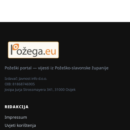
Požeški portal — vijesti iz Požeško-slavonske županije
Izdavač:
Javnost info d.o.o.
OIB:
81868746905
Josipa Jurja Strossmayera 341, 31000 Osijek
REDAKCIJA
Impressum
Uvjeti korištenja