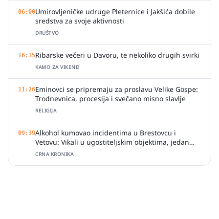
Umirovljeničke udruge Pleternice i Jakšića dobile
06:00
sredstva za svoje aktivnosti
DRUŠTVO
Ribarske večeri u Davoru, te nekoliko drugih svirki
16:35
KAMO ZA VIKEND
Eminovci se pripremaju za proslavu Velike Gospe:
11:26
Trodnevnica, procesija i svečano misno slavlje
RELIGIJA
Alkohol kumovao incidentima u Brestovcu i
09:39
Vetovu: Vikali u ugostiteljskim objektima, jedan
zalio djelatnicu pićem
CRNA KRONIKA