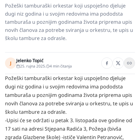
Požeški tamburaški orkestar koji uspoješno djeluje
dugi niz godina i u svojim redovima ima pododsta
tamburaša u poznijim godinama života priprema upis
novih članova za potrebe sviranja u orkestru, te upis u
školu tambure za odrasle.
Jelenko Topić
J
25. rujna 2025.
4
min čitanja
Požeški tamburaški orkestar koji uspoješno djeluje
dugi niz godina i u svojim redovima ima pododsta
tamburaša u poznijim godinama života priprema upis
novih članova za potrebe sviranja u orkestru, te upis u
školu tambure za odrasle.
-Upisi će se održati u petak 3. listopada ove godine od
17 sati na adresi Stjepana Radića 3, Požega (bivša
zgrada Glazbene škole) -ističe Valentin Petranović,