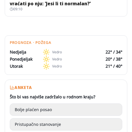
vraćati po nju: 'Jesi li ti normalan?'
09:10
PROGNOZA · POŽEGA
Nedjelja
22
° /
34
°
Vedro
Ponedjeljak
20
° /
38
°
Vedro
Utorak
21
° /
40
°
Vedro
ANKETA
Što bi vas najviše zadržalo u rodnom kraju?
Bolje plaćen posao
Pristupačno stanovanje