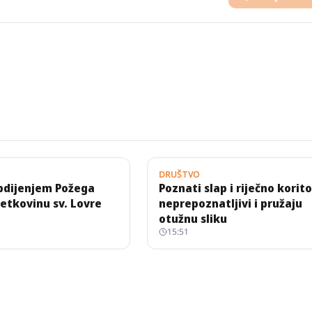
DRUŠTVO
 bdijenjem Požega
Poznati slap i riječno korito
etkovinu sv. Lovre
neprepoznatljivi i pružaju
otužnu sliku
15:51