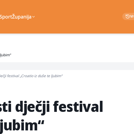
Sport
Županija
V
ljubim“
čji festival „Croatio iz duše te ljubim“
 dječji festival
ljubim“