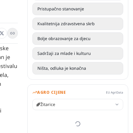
Pristupačno stanovanje
Kvalitetnija zdravstvena skrb
Bolje obrazovanje za djecu
tske
Sadržaji za mlade i kulturu
n je
stivalu
Ništa, odluka je konačna
ela,
m
AGRO CIJENE
EU AgriData
Žitarice
i