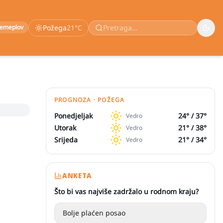
remeplov
Požega
21
°C
PROGNOZA · POŽEGA
Ponedjeljak
24
° /
37
°
Vedro
Utorak
21
° /
38
°
Vedro
Srijeda
21
° /
34
°
Vedro
ANKETA
Što bi vas najviše zadržalo u rodnom kraju?
Bolje plaćen posao