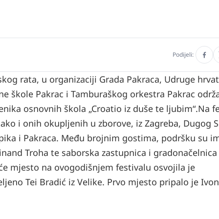
Podijeli:
skog rata, u organizaciji Grada Pakraca, Udruge hrva
bene škole Pakrac i Tamburaškog orkestra Pakrac održa
nika osnovnih škola „Croatio iz duše te ljubim“.
Na fe
tako i onih okupljenih u zborove, iz Zagreba, Dugog S
Lipika i Pakraca. Među brojnim gostima, podršku su i
dinand Troha te saborska zastupnica i gradonačelnica
eće mjesto na ovogodišnjem festivalu osvojila je
jeno Tei Bradić iz Velike. Prvo mjesto pripalo je Ivon