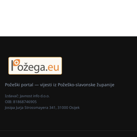
Požeški portal — vijesti iz Požeško-slavonske županije
Izdavač:
Javnost info d.o.o.
OIB:
81868746905
Josipa Jurja Strossmayera 341, 31000 Osijek