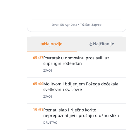
Izvor: EU AgriData • Tržište: Zagreb
Najnovije
Najčitanije
Povratak u domovinu proslavili uz
05:37
suprugin rođendan
ŽIVOT
Molitvom i bdijenjem Požega dočekala
05:00
svetkovinu sv. Lovre
ŽIVOT
Poznati slap i riječno korito
15:51
neprepoznatljivi i pružaju otužnu sliku
DRUŠTVO