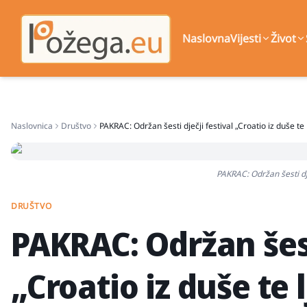
Naslovna
Vijesti
Život
Naslovnica
Društvo
PAKRAC: Održan šesti dječji festival „Croatio iz duše te 
PAKRAC: Održan šesti dje
DRUŠTVO
PAKRAC: Održan šesti
„Croatio iz duše te 