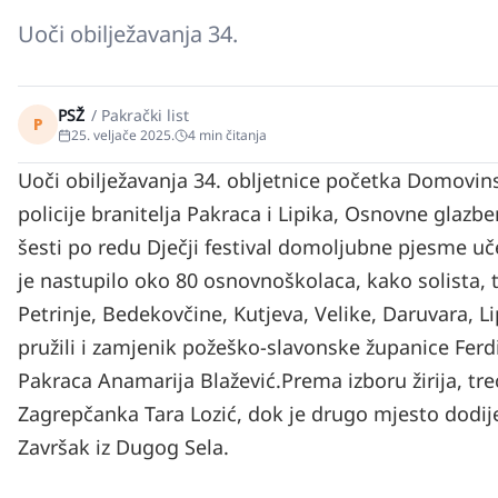
Uoči obilježavanja 34.
PSŽ
/
Pakrački list
P
25. veljače 2025.
4
min čitanja
Uoči obilježavanja 34. obljetnice početka Domovin
policije branitelja Pakraca i Lipika, Osnovne glaz
šesti po redu Dječji festival domoljubne pjesme uče
je nastupilo oko 80 osnovnoškolaca, kako solista, 
Petrinje, Bedekovčine, Kutjeva, Velike, Daruvara, 
pružili i zamjenik požeško-slavonske županice Fer
Pakraca Anamarija Blažević.
Prema izboru žirija, tr
Zagrepčanka Tara Lozić, dok je drugo mjesto dodijel
Završak iz Dugog Sela.