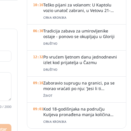
Teško pijani za volanom: U Kaptolu
10:16
vozio unatoč zabrani, u Vetovu 21-
godišnjak s 2,19 promila
CRNA KRONIKA
Tradicija zabava za umirovljenike
06:30
ostaje - ponovo se okupljaju u Gloriji
DRUŠTVO
Po vrućem ljetnom danu jednodnevni
12:32
izlet kod prijatelja u Čazmu
DRUŠTVO
Zaboravio suprugu na granici, pa se
09:10
morao vraćati po nju: 'Jesi li ti
normalan?'
ŽIVOT
0
/ 2000
Kod 18-godišnjaka na području
09:01
Kutjeva pronađena manja količina
marihuane
CRNA KRONIKA
ntar