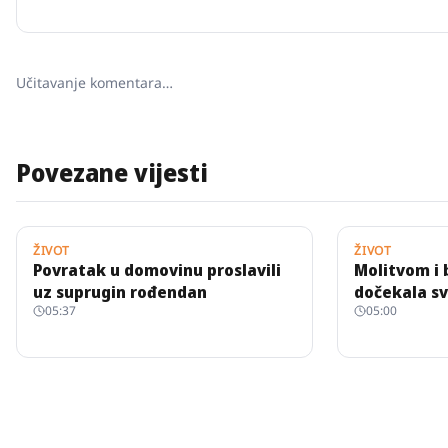
Učitavanje komentara…
Povezane vijesti
ŽIVOT
ŽIVOT
Povratak u domovinu proslavili
Molitvom i
uz suprugin rođendan
dočekala sv
05:37
05:00