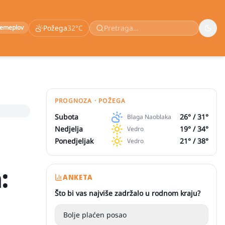
remeplov
Požega
32
°C
PROGNOZA · POŽEGA
Subota
26
° /
31
°
Blaga Naoblaka
Nedjelja
19
° /
34
°
Vedro
Ponedjeljak
21
° /
38
°
Vedro
:
ANKETA
Što bi vas najviše zadržalo u rodnom kraju?
Bolje plaćen posao