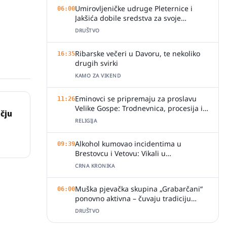
Umirovljeničke udruge Pleternice i
06:00
Jakšića dobile sredstva za svoje
aktivnosti
DRUŠTVO
Ribarske večeri u Davoru, te nekoliko
16:35
drugih svirki
KAMO ZA VIKEND
Eminovci se pripremaju za proslavu
11:26
Velike Gospe: Trodnevnica, procesija i
čju
svečano misno slavlje
RELIGIJA
Alkohol kumovao incidentima u
09:39
Brestovcu i Vetovu: Vikali u
ugostiteljskim objektima, jedan zalio
CRNA KRONIKA
djelatnicu pićem
Muška pjevačka skupina „Grabarčani“
06:00
ponovno aktivna – čuvaju tradiciju
izvornog slavonskog pjevanja
DRUŠTVO