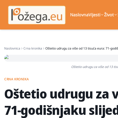
Naslovna
Vijesti
Život
Naslovnica
Crna kronika
Oštetio udrugu za više od 13 tisuća eura: 71-godiš
Oštetio udrugu za više od 13 tis
CRNA KRONIKA
Oštetio udrugu za v
71-godišnjaku slije