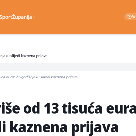
Sport
Županija
V
njaku slijedi kaznena prijava
uća eura: 71-godišnjaku slijedi kaznena prijava
iše od 13 tisuća eura
di kaznena prijava