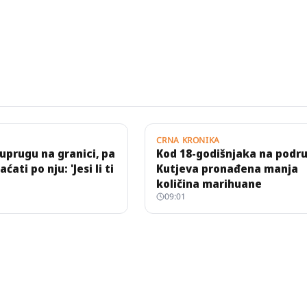
CRNA KRONIKA
uprugu na granici, pa
Kod 18-godišnjaka na podru
ćati po nju: 'Jesi li ti
Kutjeva pronađena manja
količina marihuane
09:01