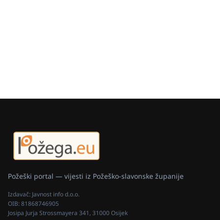
Požeški portal — vijesti iz Požeško-slavonske županije
Izdavač:
Javnost info d.o.o.
OIB:
81868746905
Josipa Jurja Strossmayera 341, 31000 Osijek