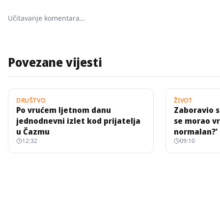
Učitavanje komentara…
Povezane vijesti
DRUŠTVO
ŽIVOT
Po vrućem ljetnom danu
Zaboravio s
jednodnevni izlet kod prijatelja
se morao vra
u Čazmu
normalan?'
12:32
09:10