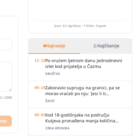
Izvor: EU AgriData • Tržište: Zagreb
Najnovije
Najčitanije
Po vrućem ljetnom danu jednodnevni
12:32
izlet kod prijatelja u Čazmu
DRUŠTVO
Zaboravio suprugu na granici, pa se
09:10
morao vraćati po nju: 'Jesi li ti
0
/ 2000
normalan?'
ŽIVOT
Kod 18-godišnjaka na području
09:01
Kutjeva pronađena manja količina
ntar
marihuane
CRNA KRONIKA