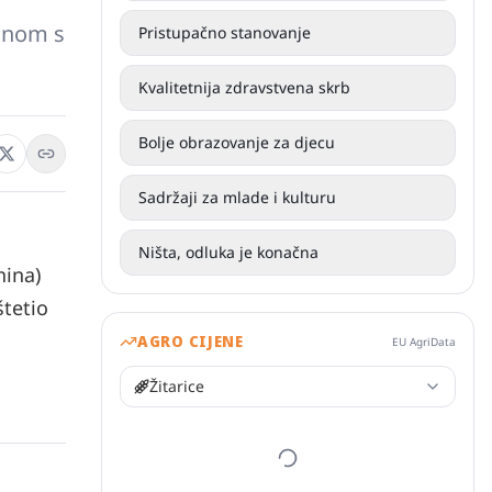
ninom s
Pristupačno stanovanje
Kvalitetnija zdravstvena skrb
Bolje obrazovanje za djecu
Sadržaji za mlade i kulturu
Ništa, odluka je konačna
nina)
štetio
AGRO CIJENE
EU AgriData
Žitarice