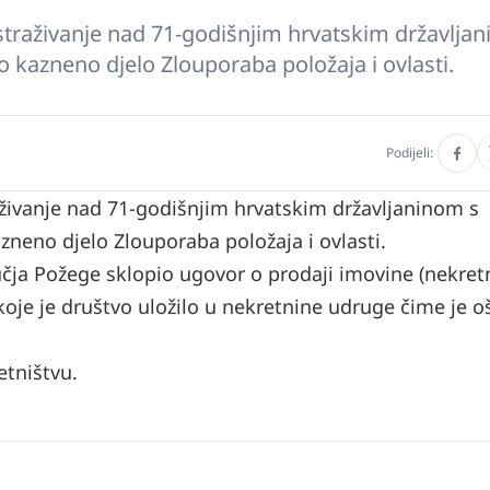
o istraživanje nad 71-godišnjim hrvatskim državlja
o kazneno djelo Zlouporaba položaja i ovlasti.
Podijeli:
traživanje nad 71-godišnjim hrvatskim državljaninom s
zneno djelo Zlouporaba položaja i ovlasti.
ja Požege sklopio ugovor o prodaji imovine (nekret
je je društvo uložilo u nekretnine udruge čime je o
etništvu.