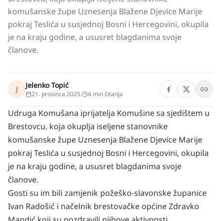
komušanske župe Uznesenja Blažene Djevice Marije
pokraj Teslića u susjednoj Bosni i Hercegovini, okupila
je na kraju godine, a ususret blagdanima svoje
članove.
Jelenko Topić
J
21. prosinca 2025.
4
min čitanja
Udruga Komušana iprijatelja Komušine sa sjedištem u
Brestovcu, koja okuplja iseljene stanovnike
komušanske župe Uznesenja Blažene Djevice Marije
pokraj Teslića u susjednoj Bosni i Hercegovini, okupila
je na kraju godine, a ususret blagdanima svoje
članove.
Gosti su im bili zamjenik požeško-slavonske županice
Ivan Radošić i načelnik brestovačke općine Zdravko
Mandić koji su pozdravili njihove aktivnosti.