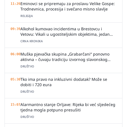
Eminovci se pripremaju za proslavu Velike Gospe:
11:26
Trodnevnica, procesija i svečano misno slavlje
RELIGIJA
Alkohol kumovao incidentima u Brestovcu i
09:39
Vetovu: Vikali u ugostiteljskim objektima, jedan
zalio djelatnicu pićem
CRNA KRONIKA
Muška pjevačka skupina „Grabarčani“ ponovno
06:00
aktivna – čuvaju tradiciju izvornog slavonskog
pjevanja
DRUŠTVO
Tko ima pravo na inkluzivni dodatak? Može se
05:30
dobiti i 720 eura
DRUŠTVO
Alarmantno stanje Orljave: Rijeka bi već sljedećeg
15:07
tjedna mogla potpuno presušiti
DRUŠTVO