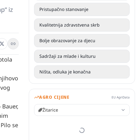
p“ iz
Pristupačno stanovanje
Kvalitetnija zdravstvena skrb
Bolje obrazovanje za djecu
Sadržaji za mlade i kulturu
ptola
Ništa, odluka je konačna
njihovo
svog
AGRO CIJENE
EU AgriData
 Bauer,
Žitarice
enim
Pilo se