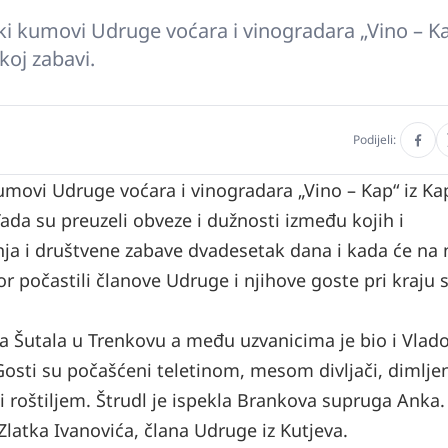
ski kumovi Udruge voćara i vinogradara „Vino – Ka
koj zabavi.
Podijeli:
kumovi Udruge voćara i vinogradara „Vino – Kap“ iz Ka
ada su preuzeli obveze i dužnosti između kojih i
ja i društvene zabave dvadesetak dana i kada će na 
or počastili članove Udruge i njihove goste pri kraju 
a Šutala u Trenkovu a među uzvanicima je bio i Vlado
 Gosti su počašćeni teletinom, mesom divljači, dimlj
 roštiljem. Štrudl je ispekla Brankova supruga Anka. 
latka Ivanovića, člana Udruge iz Kutjeva.