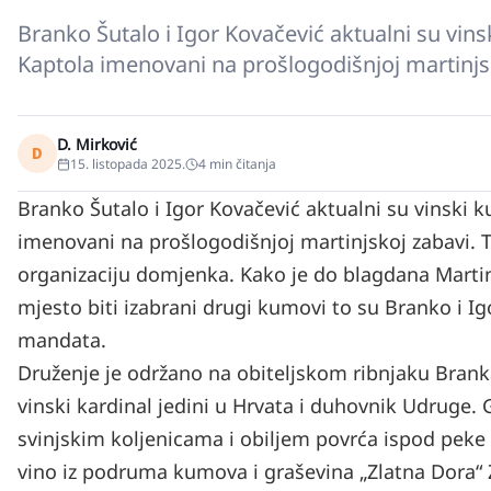
Branko Šutalo i Igor Kovačević aktualni su vin
Kaptola imenovani na prošlogodišnjoj martinjs
D. Mirković
D
15. listopada 2025.
4
min čitanja
Branko Šutalo i Igor Kovačević aktualni su vinski 
imenovani na prošlogodišnjoj martinjskoj zabavi. T
organizaciju domjenka. Kako je do blagdana Martin
mjesto biti izabrani drugi kumovi to su Branko i Ig
mandata.
Druženje je održano na obiteljskom ribnjaku Brank
vinski kardinal jedini u Hrvata i duhovnik Udruge.
svinjskim koljenicama i obiljem povrća ispod peke i
vino iz podruma kumova i graševina „Zlatna Dora“ Z