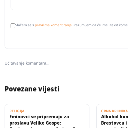
Slažem se s
pravilima komentiranja
i razumijem da će ime i tekst komen
Učitavanje komentara…
Povezane vijesti
RELIGIJA
CRNA KRONIKA
Eminovci se pripremaju za
Alkohol ku
proslavu Velike Gospe:
Brestovcu i