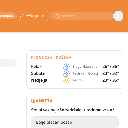
remeplov
Požega
33
°C
PROGNOZA · POŽEGA
Petak
26
° /
36
°
Blaga Naoblaka
Subota
20
° /
32
°
Raštrkani Oblaci
Nedjelja
20
° /
36
°
Vedro
ANKETA
Što bi vas najviše zadržalo u rodnom kraju?
Bolje plaćen posao