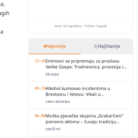
a,
ugih
Izvor: EU AgriData • Tržište: Zagreb
na
Najnovije
Najčitanije
Eminovci se pripremaju za proslavu
11:26
Velike Gospe: Trodnevnica, procesija i
svečano misno slavlje
RELIGIJA
Alkohol kumovao incidentima u
09:39
Brestovcu i Vetovu: Vikali u
ugostiteljskim objektima, jedan zalio
CRNA KRONIKA
djelatnicu pićem
Muška pjevačka skupina „Grabarčani“
06:00
ponovno aktivna – čuvaju tradiciju
izvornog slavonskog pjevanja
DRUŠTVO