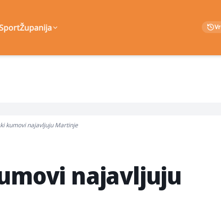
Sport
Županija
V
ki kumovi najavljuju Martinje
kumovi najavljuju