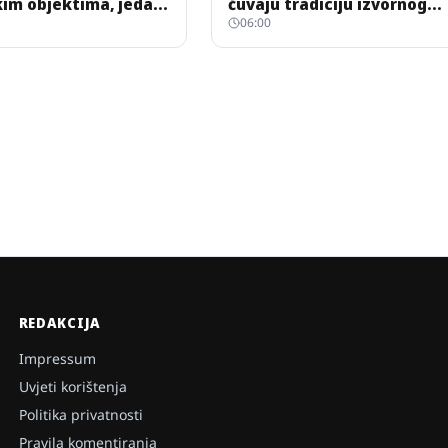
kim objektima, jedan
čuvaju tradiciju izvornog
06:00
tnicu pićem
slavonskog pjevanja
REDAKCIJA
Impressum
Uvjeti korištenja
Politika privatnosti
Pravila komentiranja