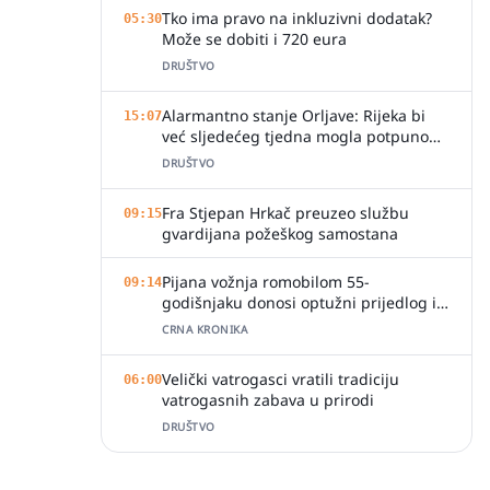
Tko ima pravo na inkluzivni dodatak?
05:30
Može se dobiti i 720 eura
DRUŠTVO
Alarmantno stanje Orljave: Rijeka bi
15:07
već sljedećeg tjedna mogla potpuno
presušiti
DRUŠTVO
Fra Stjepan Hrkač preuzeo službu
09:15
gvardijana požeškog samostana
Pijana vožnja romobilom 55-
09:14
godišnjaku donosi optužni prijedlog i
kaznu
CRNA KRONIKA
Velički vatrogasci vratili tradiciju
06:00
vatrogasnih zabava u prirodi
DRUŠTVO