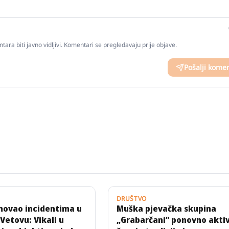
tara biti javno vidljivi. Komentari se pregledavaju prije objave.
Pošalji kome
DRUŠTVO
movao incidentima u
Muška pjevačka skupina
 Vetovu: Vikali u
„Grabarčani“ ponovno aktiv