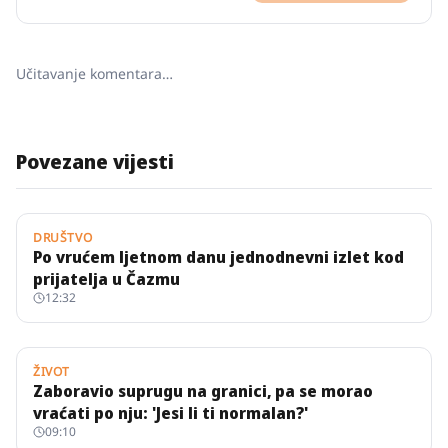
Učitavanje komentara…
Povezane vijesti
DRUŠTVO
Po vrućem ljetnom danu jednodnevni izlet kod
prijatelja u Čazmu
12:32
ŽIVOT
Zaboravio suprugu na granici, pa se morao
vraćati po nju: 'Jesi li ti normalan?'
09:10