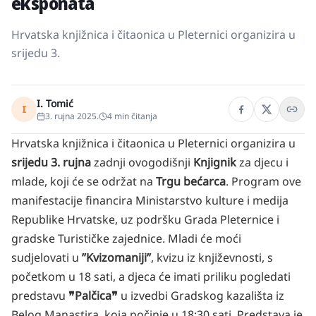
eksponata
Hrvatska knjižnica i čitaonica u Pleternici organizira u
srijedu 3.
I. Tomić
I
3. rujna 2025.
4
min čitanja
Hrvatska knjižnica i čitaonica u Pleternici organizira u
srijedu 3. rujna
zadnji ovogodišnji
Knjignik
za djecu i
mlade, koji će se održat na
Trgu bećarca
. Program ove
manifestacije financira Ministarstvo kulture i medija
Republike Hrvatske, uz podršku Grada Pleternice i
gradske Turističke zajednice. Mladi će moći
sudjelovati u
ʼʼKvizomanijiʼʼ
, kvizu iz književnosti, s
početkom u 18 sati, a djeca će imati priliku pogledati
predstavu
❞Palčica❞
u izvedbi Gradskog kazališta iz
Belog Manastira, koja počinje u 18:30 sati. Predstava je