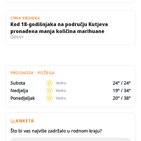
CRNA KRONIKA
Kod 18-godišnjaka na području Kutjeva
pronađena manja količina marihuane
09:01
PROGNOZA · POŽEGA
Subota
24
° /
24
°
Vedro
Nedjelja
19
° /
34
°
Vedro
Ponedjeljak
20
° /
38
°
Vedro
ANKETA
Što bi vas najviše zadržalo u rodnom kraju?