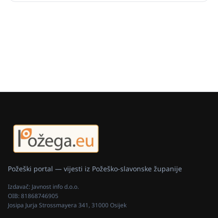
Požeški portal — vijesti iz Požeško-slavonske županije
Izdavač:
Javnost info d.o.o.
OIB:
81868746905
Josipa Jurja Strossmayera 341, 31000 Osijek