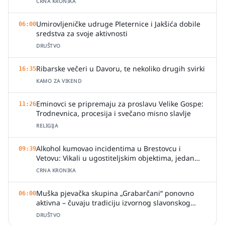
CRNA KRONIKA
Umirovljeničke udruge Pleternice i Jakšića dobile
06:00
sredstva za svoje aktivnosti
DRUŠTVO
Ribarske večeri u Davoru, te nekoliko drugih svirki
16:35
KAMO ZA VIKEND
Eminovci se pripremaju za proslavu Velike Gospe:
11:26
Trodnevnica, procesija i svečano misno slavlje
RELIGIJA
Alkohol kumovao incidentima u Brestovcu i
09:39
Vetovu: Vikali u ugostiteljskim objektima, jedan
zalio djelatnicu pićem
CRNA KRONIKA
Muška pjevačka skupina „Grabarčani“ ponovno
06:00
aktivna – čuvaju tradiciju izvornog slavonskog
pjevanja
DRUŠTVO