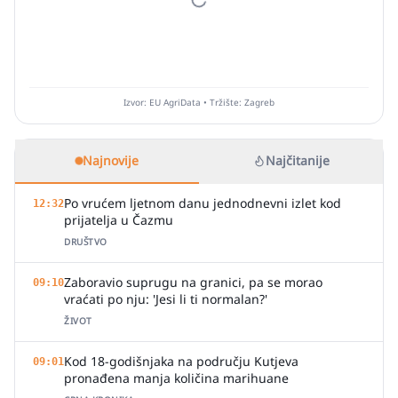
Izvor: EU AgriData • Tržište: Zagreb
Najnovije
Najčitanije
Po vrućem ljetnom danu jednodnevni izlet kod
12:32
prijatelja u Čazmu
DRUŠTVO
Zaboravio suprugu na granici, pa se morao
09:10
vraćati po nju: 'Jesi li ti normalan?'
ŽIVOT
Kod 18-godišnjaka na području Kutjeva
09:01
pronađena manja količina marihuane