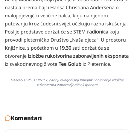
nastala prema bajci Hansa Christiana Andersena o
maloj djevojčici veličine palca, koju na njenom
putovanju kroz čudesni svijet očekuju razna iskušenja.
Poslije predstave održat će se STEM
radionica
koju
provodi pleterničko Društvo „Naša djeca“. U prostoru
Knjižnice, s početkom u
19.30
sati održat će se
otvorenje
izložbe rukotvorina zaboravljenih eksponata
iz svakodnevnog života
Tee Golub
iz Pleternice.
DANAS U PLETERNICI: Zadnji ovogodišnji Knjignik i otvorenje izložbe
rukotvorina zaboravljenih eksponata
Komentari