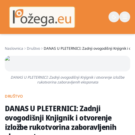
Naslovnica
Društvo
DANAS U PLETERNICI: Zadnji ovogodišnji Knjignik i otv
Naslovna
Vijesti
Život
DANAS U PLETERNICI: Zadnji ovogodišnji Knjignik i otvorenje izložbe
rukotvorina zaboravljenih eksponata
Sport
Županija
DRUŠTVO
DANAS U PLETERNICI: Zadnji
ovogodišnji Knjignik i otvorenje
izložbe rukotvorina zaboravljenih