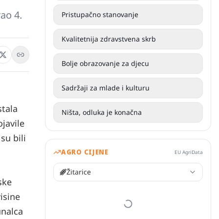
ao 4.
Pristupačno stanovanje
Kvalitetnija zdravstvena skrb
Bolje obrazovanje za djecu
Sadržaji za mlade i kulturu
stala
Ništa, odluka je konačna
ojavile
su bili
AGRO CIJENE
EU AgriData
Žitarice
ske
isine
unalca