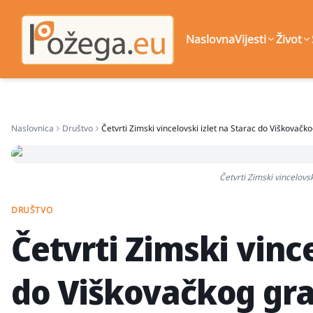
Naslovna
Vijesti
Život
Naslovnica
Društvo
Četvrti Zimski vincelovski izlet na Starac do Viškovačk
Četvrti Zimski vincelovs
DRUŠTVO
Četvrti Zimski vince
do Viškovačkog gr