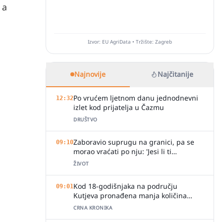
 a
Izvor: EU AgriData • Tržište: Zagreb
Najnovije
Najčitanije
Po vrućem ljetnom danu jednodnevni
12:32
izlet kod prijatelja u Čazmu
DRUŠTVO
Zaboravio suprugu na granici, pa se
09:10
morao vraćati po nju: 'Jesi li ti
normalan?'
ŽIVOT
Kod 18-godišnjaka na području
09:01
Kutjeva pronađena manja količina
marihuane
CRNA KRONIKA