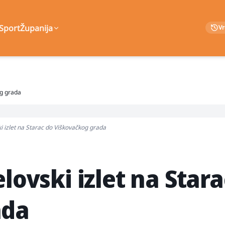
Sport
Županija
V
og grada
ki izlet na Starac do Viškovačkog grada
lovski izlet na Stara
ada