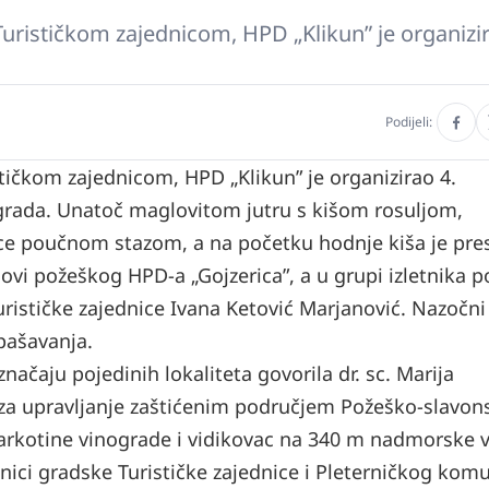
rističkom zajednicom, HPD „Klikun” je organizir
Podijeli:
ičkom zajednicom, HPD „Klikun” je organizirao 4.
 grada. Unatoč maglovitom jutru s kišom rosuljom,
rnice poučnom stazom, a na početku hodnje kiša je pre
novi požeškog HPD-a „Gojzerica”, a u grupi izletnika p
urističke zajednice Ivana Ketović Marjanović. Nazočni 
pašavanja.
čaju pojedinih lokaliteta govorila dr. sc. Marija
 za upravljanje zaštićenim područjem Požeško-slavon
Markotine vinograde i vidikovac na 340 m nadmorske v
tnici gradske Turističke zajednice i Pleterničkog kom