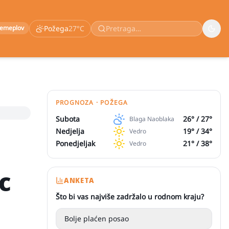
remeplov
Požega
27
°C
PROGNOZA · POŽEGA
Subota
26
° /
27
°
Blaga Naoblaka
Nedjelja
19
° /
34
°
Vedro
Ponedjeljak
21
° /
38
°
Vedro
c
ANKETA
Što bi vas najviše zadržalo u rodnom kraju?
Bolje plaćen posao