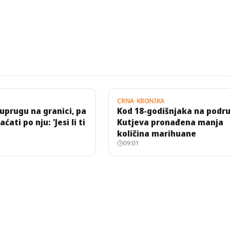
CRNA KRONIKA
uprugu na granici, pa
Kod 18-godišnjaka na podru
ćati po nju: 'Jesi li ti
Kutjeva pronađena manja
količina marihuane
09:01