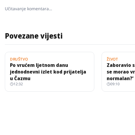
Učitavanje komentara…
Povezane vijesti
DRUŠTVO
ŽIVOT
Po vrućem ljetnom danu
Zaboravio s
jednodnevni izlet kod prijatelja
se morao vra
u Čazmu
normalan?'
12:32
09:10