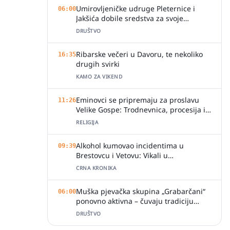
Umirovljeničke udruge Pleternice i
06:00
Jakšića dobile sredstva za svoje
aktivnosti
DRUŠTVO
Ribarske večeri u Davoru, te nekoliko
16:35
drugih svirki
KAMO ZA VIKEND
Eminovci se pripremaju za proslavu
11:26
Velike Gospe: Trodnevnica, procesija i
svečano misno slavlje
RELIGIJA
Alkohol kumovao incidentima u
09:39
Brestovcu i Vetovu: Vikali u
ugostiteljskim objektima, jedan zalio
CRNA KRONIKA
djelatnicu pićem
Muška pjevačka skupina „Grabarčani“
06:00
ponovno aktivna – čuvaju tradiciju
izvornog slavonskog pjevanja
DRUŠTVO