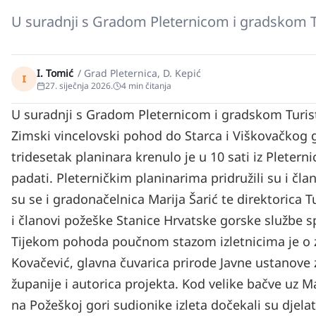
U suradnji s Gradom Pleternicom i gradskom Tu
I. Tomić
/
Grad Pleternica, D. Kepić
I
27. siječnja 2026.
4
min čitanja
U suradnji s Gradom Pleternicom i gradskom Turist
Zimski vincelovski pohod do Starca i Viškovačkog
tridesetak planinara krenulo je u 10 sati iz Plete
padati. Pleterničkim planinarima pridružili su i čla
su se i gradonačelnica Marija Šarić te direktorica T
i članovi požeške Stanice Hrvatske gorske službe s
Tijekom pohoda poučnom stazom izletnicima je o zna
Kovačević, glavna čuvarica prirode Javne ustanove
županije i autorica projekta. Kod velike bačve uz 
na Požeškoj gori sudionike izleta dočekali su djela