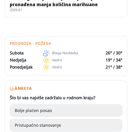
pronađena manja količina marihuane
09:01
PROGNOZA · POŽEGA
Subota
26
° /
30
°
Blaga Naoblaka
Nedjelja
19
° /
34
°
Vedro
Ponedjeljak
21
° /
38
°
Vedro
ANKETA
Što bi vas najviše zadržalo u rodnom kraju?
Bolje plaćen posao
Pristupačno stanovanje