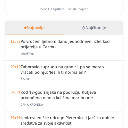
Izvor: EU AgriData • Tržište: Zagreb
Najnovije
Najčitanije
Po vrućem ljetnom danu jednodnevni izlet kod
12:32
prijatelja u Čazmu
DRUŠTVO
Zaboravio suprugu na granici, pa se morao
09:10
vraćati po nju: 'Jesi li ti normalan?'
ŽIVOT
Kod 18-godišnjaka na području Kutjeva
09:01
pronađena manja količina marihuane
CRNA KRONIKA
Umirovljeničke udruge Pleternice i Jakšića dobile
06:00
sredstva za svoje aktivnosti