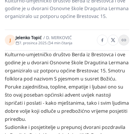
Kulturno-umjetničko društvo Berda iz Brestovca i ove
godine je u dvorani Osnovne škole Dragutina Lermana
organiziralo uz potporu općine Brestovac 15.
Jelenko Topić
/
D. MIRKOVIĆ
J
7. prosinca 2025.
4
min čitanja
Kulturno-umjetničko društvo Berda iz Brestovca i ove
godine je u dvorani Osnovne škole Dragutina Lermana
organiziralo uz potporu općine Brestovac 15. Smotru
folklora pod nazivom S pjesmom u susret Božiću.
Poruke zajedništva, topline, empatije i ljubavi ono su
što ovaj poseban općinski advent uvijek nastoji
ispričati i poslati - kako mještanima, tako i svim ljudima
dobre volje koji odluče u predbožićno vrijeme posjetiti
priredbu.
Sudionike i posjetitelje u prepunoj dvorani pozdravila