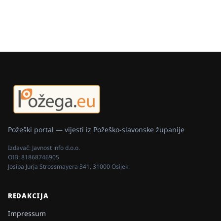
Požeški portal — vijesti iz Požeško-slavonske županije
Izdavač:
Javnost info d.o.o.
OIB:
81868746905
Josipa Jurja Strossmayera 341, 31000 Osijek
REDAKCIJA
Impressum