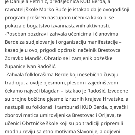
je Danijela Petrinić, predsjednica KUD Berda, a
ravnatelj škole Marko Buće je istakao da je ovogodišnji
program proširen nastupom učenika kako bi se
pokazalo bogatstvo izvannastavnih aktivnosti.
-Poseban pozdrav i zahvala učenicima i članovima
Berde za sudjelovanje i organizaciju manifestacije –
kazao je u ovoj prigodi općinski načelnik Brestovca
Zdravko Mandić. Obratio se i zamjenik požeške
županice Ivan Radošić.
-Zahvala folklorašima Berde koji nesebično čuvaju
tradiciju, a ovdje pjesmom, plesom i zajedništvom
čekamo najveći blagdan – istakao je Radošić.
Izvedene
su brojne božićne pjesme iz raznih krajeva Hrvatske, a
nastupili su folkloraši i tamburaši KUD Berda, pjevački
zborovi matica umirovljenika Brestovac i Orljava, te
učenici Obrtničke škole koji su po tradiciji pripremili
modnu reviju sa etno motivima Slavonije, a odjevni