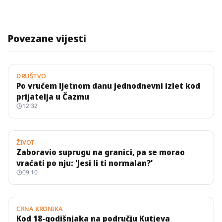
Povezane vijesti
DRUŠTVO
Po vrućem ljetnom danu jednodnevni izlet kod
prijatelja u Čazmu
12:32
ŽIVOT
Zaboravio suprugu na granici, pa se morao
vraćati po nju: 'Jesi li ti normalan?'
09:10
CRNA KRONIKA
Kod 18-godišnjaka na području Kutjeva