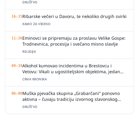
DRUŠTVO
Ribarske večeri u Davoru, te nekoliko drugih svirki
16:35
KAMO ZA VIKEND
Eminovci se pripremaju za proslavu Velike Gospe:
11:26
Trodnevnica, procesija i svečano misno slavlje
RELIGIJA
Alkohol kumovao incidentima u Brestovcu i
09:39
Vetovu: Vikali u ugostiteljskim objektima, jedan
zalio djelatnicu pićem
CRNA KRONIKA
Muška pjevačka skupina „Grabarčani“ ponovno
06:00
aktivna – čuvaju tradiciju izvornog slavonskog
pjevanja
DRUŠTVO