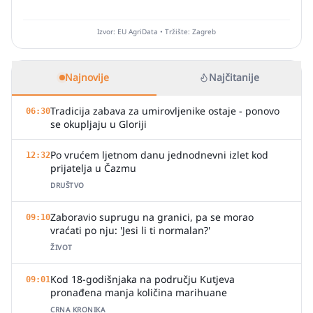
Izvor: EU AgriData • Tržište: Zagreb
Najnovije
Najčitanije
Tradicija zabava za umirovljenike ostaje - ponovo
06:30
se okupljaju u Gloriji
Po vrućem ljetnom danu jednodnevni izlet kod
12:32
prijatelja u Čazmu
DRUŠTVO
Zaboravio suprugu na granici, pa se morao
09:10
vraćati po nju: 'Jesi li ti normalan?'
ŽIVOT
Kod 18-godišnjaka na području Kutjeva
09:01
pronađena manja količina marihuane
CRNA KRONIKA