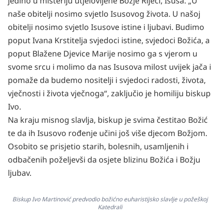
jedino u misteriju utjelovljene Božje Riječi, Isusa. „U
naše obitelji nosimo svjetlo Isusovog života. U našoj
obitelji nosimo svjetlo Isusove istine i ljubavi. Budimo
poput Ivana Krstitelja svjedoci istine, svjedoci Božića, a
poput Blažene Djevice Marije nosimo ga s vjerom u
svome srcu i molimo da nas Isusova milost uvijek jača i
pomaže da budemo nositelji i svjedoci radosti, života,
vječnosti i života vječnoga“, zaključio je homiliju biskup
Ivo.
Na kraju misnog slavlja, biskup je svima čestitao Božić
te da ih Isusovo rođenje učini još više djecom Božjom.
Osobito se prisjetio starih, bolesnih, usamljenih i
odbačenih poželjevši da osjete blizinu Božića i Božju
ljubav.
Biskup Ivo Martinović predvodio božićno euharistijsko slavlje u požeškoj
Katedrali