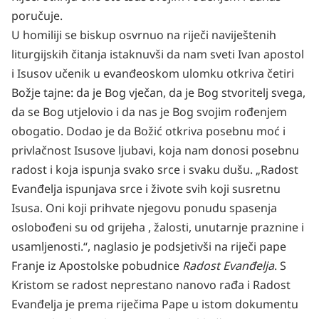
poručuje.
U homiliji se biskup osvrnuo na riječi naviještenih
liturgijskih čitanja istaknuvši da nam sveti Ivan apostol
i Isusov učenik u evanđeoskom ulomku otkriva četiri
Božje tajne: da je Bog vječan, da je Bog stvoritelj svega,
da se Bog utjelovio i da nas je Bog svojim rođenjem
obogatio. Dodao je da Božić otkriva posebnu moć i
privlačnost Isusove ljubavi, koja nam donosi posebnu
radost i koja ispunja svako srce i svaku dušu. „Radost
Evanđelja ispunjava srce i živote svih koji susretnu
Isusa. Oni koji prihvate njegovu ponudu spasenja
oslobođeni su od grijeha , žalosti, unutarnje praznine i
usamljenosti.“, naglasio je podsjetivši na riječi pape
Franje iz Apostolske pobudnice
Radost Evanđelja
. S
Kristom se radost neprestano nanovo rađa i Radost
Evanđelja je prema riječima Pape u istom dokumentu