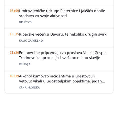
Umirovljeničke udruge Pleternice i Jakšića dobile
06:00
sredstva za svoje aktivnosti
DRUŠTVO
Ribarske večeri u Davoru, te nekoliko drugih svirki
16:35
KAMO ZA VIKEND
Eminovci se pripremaju za proslavu Velike Gospe:
11:26
Trodnevnica, procesija i svečano misno slavlje
RELIGIJA
Alkohol kumovao incidentima u Brestovcu i
09:39
Vetovu: Vikali u ugostiteljskim objektima, jedan
zalio djelatnicu pićem
CRNA KRONIKA