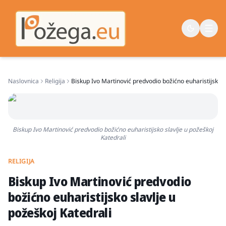
Naslovnica
Religija
Biskup Ivo Martinović predvodio božićno euharistijsko s
Naslovna
Vijesti
Život
Biskup Ivo Martinović predvodio božićno euharistijsko slavlje u požeškoj
Katedrali
Sport
Županija
RELIGIJA
Biskup Ivo Martinović predvodio
božićno euharistijsko slavlje u
požeškoj Katedrali