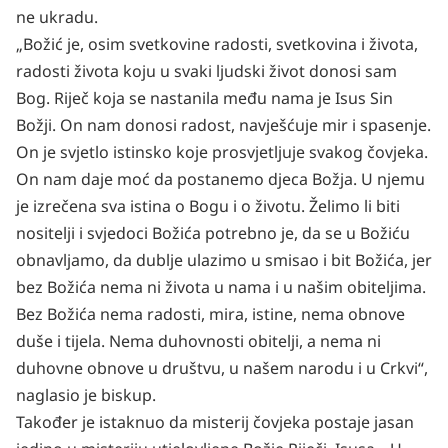
ne ukradu.
„Božić je, osim svetkovine radosti, svetkovina i života,
radosti života koju u svaki ljudski život donosi sam
Bog. Riječ koja se nastanila među nama je Isus Sin
Božji. On nam donosi radost, navješćuje mir i spasenje.
On je svjetlo istinsko koje prosvjetljuje svakog čovjeka.
On nam daje moć da postanemo djeca Božja. U njemu
je izrečena sva istina o Bogu i o životu. Želimo li biti
nositelji i svjedoci Božića potrebno je, da se u Božiću
obnavljamo, da dublje ulazimo u smisao i bit Božića, jer
bez Božića nema ni života u nama i u našim obiteljima.
Bez Božića nema radosti, mira, istine, nema obnove
duše i tijela. Nema duhovnosti obitelji, a nema ni
duhovne obnove u društvu, u našem narodu i u Crkvi“,
naglasio je biskup.
Također je istaknuo da misterij čovjeka postaje jasan