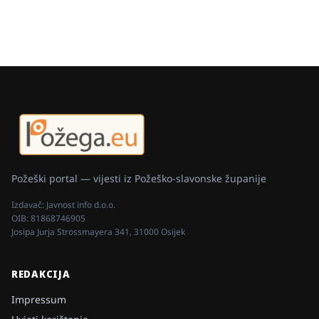
Požeški portal — vijesti iz Požeško-slavonske županije
Izdavač:
Javnost info d.o.o.
OIB:
81868746905
Josipa Jurja Strossmayera 341, 31000 Osijek
REDAKCIJA
Impressum