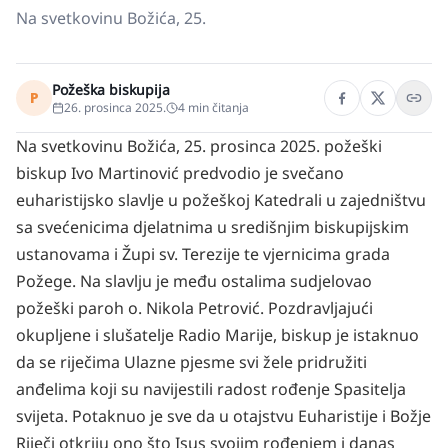
Na svetkovinu Božića, 25.
Požeška biskupija
P
26. prosinca 2025.
4
min čitanja
Na svetkovinu Božića, 25. prosinca 2025. požeški
biskup Ivo Martinović predvodio je svečano
euharistijsko slavlje u požeškoj Katedrali u zajedništvu
sa svećenicima djelatnima u središnjim biskupijskim
ustanovama i Župi sv. Terezije te vjernicima grada
Požege. Na slavlju je među ostalima sudjelovao
požeški paroh o. Nikola Petrović. Pozdravljajući
okupljene i slušatelje Radio Marije, biskup je istaknuo
da se riječima Ulazne pjesme svi žele pridružiti
anđelima koji su navijestili radost rođenje Spasitelja
svijeta. Potaknuo je sve da u otajstvu Euharistije i Božje
Riječi otkriju ono što Isus svojim rođenjem i danas