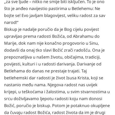
„za sve ljude – nitko ne smije biti isključen. To je ono
što je anđeo navijestio pastirima u Betlehemu: Ne
bojte se! Evo javljam blagovijest, veliku radost za sav
narod!“
Biskup je nadalje poručio da je Bog cijelu povijest
upravljao prema radosti Božića, od Abrahamu do
Marije, dok nam nije konačno progovorio u Sinu,
dodavši da onaj tko slavi Božić zrači radošću. Ona je
prepoznatljiva u našem životu, običajima, tradiciji,
povijesti, kulturi i u radosti darivanja. Darivanje od
Betlehama do danas ne prestaje trajati. Taj
betlehemski dar radosti je život Isusa Krista, koji se
nastanio među nama. Njegova radost nas uvijek
krijepi, u teškoćama i žalostima, u svim stvarnostima u
srcu doživljavamo ljepotu radosti koju nam donosi
Božić, poručio je biskup. Potom je potaknuo okupljene
da čuvaju radost Božića, radost života da im je drugi