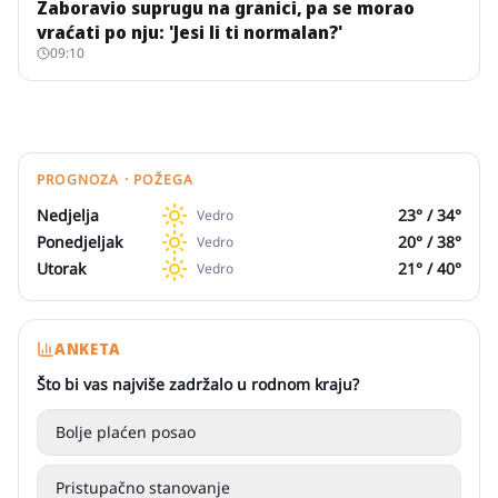
Zaboravio suprugu na granici, pa se morao
vraćati po nju: 'Jesi li ti normalan?'
09:10
PROGNOZA · POŽEGA
Nedjelja
23
° /
34
°
Vedro
Ponedjeljak
20
° /
38
°
Vedro
Utorak
21
° /
40
°
Vedro
ANKETA
Što bi vas najviše zadržalo u rodnom kraju?
Bolje plaćen posao
Pristupačno stanovanje