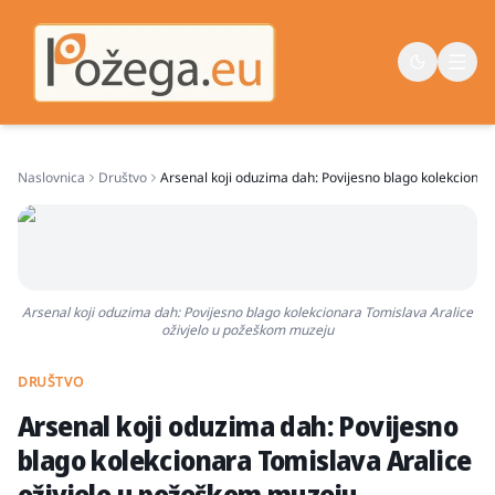
Naslovnica
Društvo
Arsenal koji oduzima dah: Povijesno blago kolekciona
Naslovna
Vijesti
Život
Arsenal koji oduzima dah: Povijesno blago kolekcionara Tomislava Aralice
Sport
oživjelo u požeškom muzeju
Županija
DRUŠTVO
Arsenal koji oduzima dah: Povijesno
blago kolekcionara Tomislava Aralice
oživjelo u požeškom muzeju