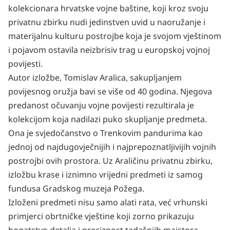
kolekcionara hrvatske vojne baštine, koji kroz svoju
privatnu zbirku nudi jedinstven uvid u naoružanje i
materijalnu kulturu postrojbe koja je svojom vještinom
i pojavom ostavila neizbrisiv trag u europskoj vojnoj
povijesti.
Autor izložbe, Tomislav Aralica, sakupljanjem
povijesnog oružja bavi se više od 40 godina. Njegova
predanost očuvanju vojne povijesti rezultirala je
kolekcijom koja nadilazi puko skupljanje predmeta.
Ona je svjedočanstvo o Trenkovim pandurima kao
jednoj od najdugovječnijih i najprepoznatljivijih vojnih
postrojbi ovih prostora. Uz Araličinu privatnu zbirku,
izložbu krase i iznimno vrijedni predmeti iz samog
fundusa Gradskog muzeja Požega.
Izloženi predmeti nisu samo alati rata, već vrhunski
primjerci obrtničke vještine koji zorno prikazuju