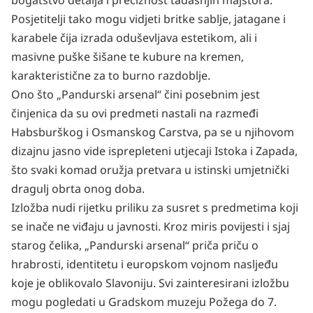
bogatstvo detalja i preciznost tadašnjih majstora.
Posjetitelji tako mogu vidjeti britke sablje, jatagane i
karabele čija izrada oduševljava estetikom, ali i
masivne puške šišane te kubure na kremen,
karakteristične za to burno razdoblje.
Ono što „Pandurski arsenal“ čini posebnim jest
činjenica da su ovi predmeti nastali na razmeđi
Habsburškog i Osmanskog Carstva, pa se u njihovom
dizajnu jasno vide isprepleteni utjecaji Istoka i Zapada,
što svaki komad oružja pretvara u istinski umjetnički
dragulj obrta onog doba.
Izložba nudi rijetku priliku za susret s predmetima koji
se inače ne viđaju u javnosti. Kroz miris povijesti i sjaj
starog čelika, „Pandurski arsenal“ priča priču o
hrabrosti, identitetu i europskom vojnom nasljeđu
koje je oblikovalo Slavoniju. Svi zainteresirani izložbu
mogu pogledati u Gradskom muzeju Požega do 7.