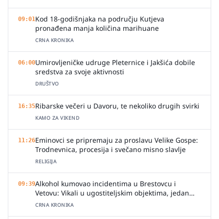
Kod 18-godišnjaka na području Kutjeva
09:01
pronađena manja količina marihuane
CRNA KRONIKA
Umirovljeničke udruge Pleternice i Jakšića dobile
06:00
sredstva za svoje aktivnosti
DRUŠTVO
Ribarske večeri u Davoru, te nekoliko drugih svirki
16:35
KAMO ZA VIKEND
Eminovci se pripremaju za proslavu Velike Gospe:
11:26
Trodnevnica, procesija i svečano misno slavlje
RELIGIJA
Alkohol kumovao incidentima u Brestovcu i
09:39
Vetovu: Vikali u ugostiteljskim objektima, jedan
zalio djelatnicu pićem
CRNA KRONIKA