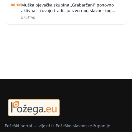
Muška pjevačka skupina „Grabarčani“ ponovno
06:00
aktivna – čuvaju tradiciju izvornog slavonskog
pjevanja
DRUŠTVO
Požeški portal — vijesti iz Požeško-slavonske županije