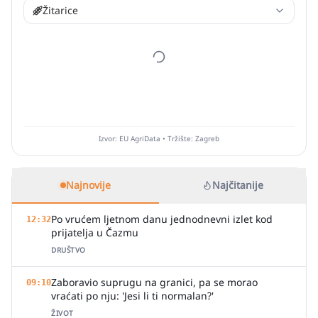
Žitarice
Izvor: EU AgriData • Tržište: Zagreb
Najnovije
Najčitanije
Po vrućem ljetnom danu jednodnevni izlet kod
12:32
prijatelja u Čazmu
DRUŠTVO
Zaboravio suprugu na granici, pa se morao
09:10
vraćati po nju: 'Jesi li ti normalan?'
ŽIVOT