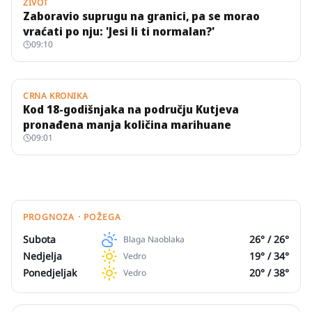
ŽIVOT
Zaboravio suprugu na granici, pa se morao
vraćati po nju: 'Jesi li ti normalan?'
09:10
CRNA KRONIKA
Kod 18-godišnjaka na području Kutjeva
pronađena manja količina marihuane
09:01
PROGNOZA · POŽEGA
Subota
26
° /
26
°
Blaga Naoblaka
Nedjelja
19
° /
34
°
Vedro
Ponedjeljak
20
° /
38
°
Vedro