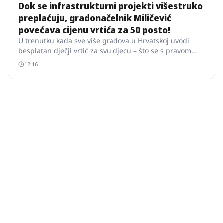
Dok se infrastrukturni projekti višestruko
preplaćuju, gradonačelnik Miličević
povećava cijenu vrtića za 50 posto!
U trenutku kada sve više gradova u Hrvatskoj uvodi
besplatan dječji vrtić za svu djecu – što se s pravom
naziva zlatnim standardom demografske politike –
12:16
Požega ide u suprotnom smjeru.