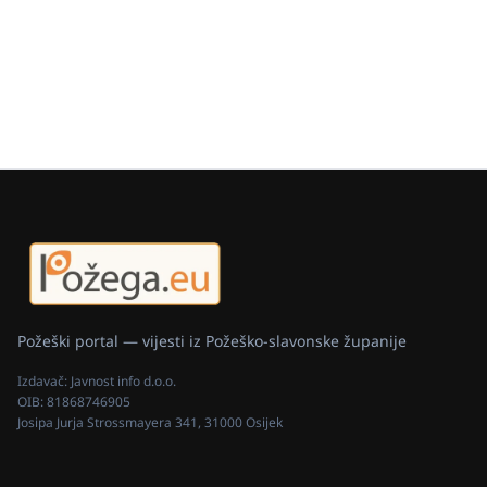
Požeški portal — vijesti iz Požeško-slavonske županije
Izdavač:
Javnost info d.o.o.
OIB:
81868746905
Josipa Jurja Strossmayera 341, 31000 Osijek