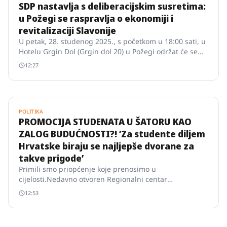
SDP nastavlja s deliberacijskim susretima:
u Požegi se raspravlja o ekonomiji i
revitalizaciji Slavonije
U petak, 28. studenog 2025., s početkom u 18:00 sati, u
Hotelu Grgin Dol (Grgin dol 20) u Požegi održat će se
novi deliberacijski susret s građanima u organizaciji
12:27
SDP-a Hrvatske. Nakon deliberacijskih susreta u
Bjelovaru na temu javnog zdravstva te u Vukovaru na
temu gospod…
POLITIKA
PROMOCIJA STUDENATA U ŠATORU KAO
ZALOG BUDUĆNOSTI?! ʼZa studente diljem
Hrvatske biraju se najljepše dvorane za
takve prigodeʼ
Primili smo priopćenje koje prenosimo u
cijelosti.Nedavno otvoren Regionalni centar
kompetentnosti Panonika bi trebao doprinijeti
12:53
prepoznatljivosti Požeško-slavonske županije u
području strukovnog obrazovanja i u području
poljoprivrede, no činjenica je da zainteresiranih za …