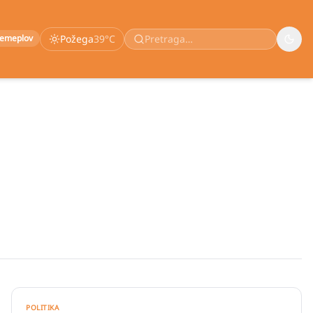
remeplov
Požega
39
°C
POLITIKA