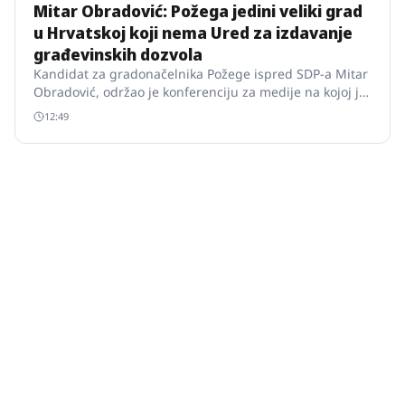
Mitar Obradović: Požega jedini veliki grad
u Hrvatskoj koji nema Ured za izdavanje
građevinskih dozvola
Kandidat za gradonačelnika Požege ispred SDP-a Mitar
Obradović, održao je konferenciju za medije na kojoj je
iznio kritiku gradske i županijske uprave zbog, kako je
12:49
rekao, “nevjerojatne činjenice da Grad Požega ne izdaje
građevinske dozvole”.