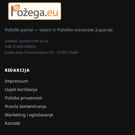
Požeški portal — vijesti iz Požeško-slavonske županije
Izdavač:
Javnost info d.o.o.
OIB:
81868746905
Josipa Jurja Strossmayera 341, 31000 Osijek
REDAKCIJA
Impressum
Uvjeti korištenja
Politika privatnosti
Pravila komentiranja
Marketing i oglašavanje
Kontakt