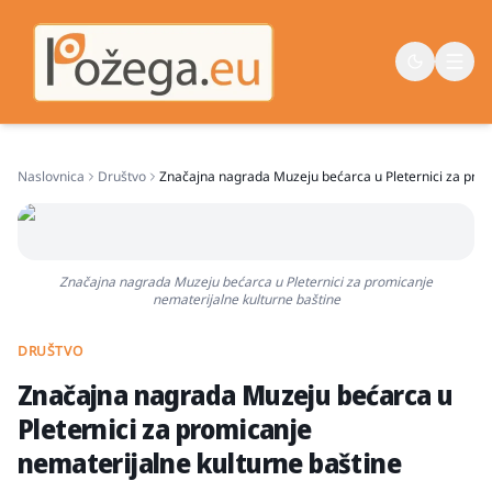
Naslovnica
Društvo
Značajna nagrada Muzeju bećarca u Pleternici za prom
Naslovna
Vijesti
Život
Značajna nagrada Muzeju bećarca u Pleternici za promicanje
nematerijalne kulturne baštine
Sport
Županija
DRUŠTVO
Značajna nagrada Muzeju bećarca u
Pleternici za promicanje
nematerijalne kulturne baštine