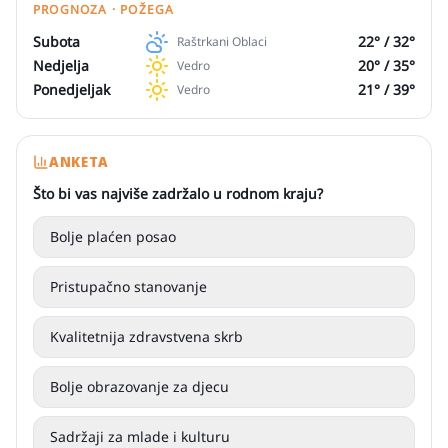
PROGNOZA · POŽEGA
Subota
22
° /
32
°
Raštrkani Oblaci
Nedjelja
20
° /
35
°
Vedro
Ponedjeljak
21
° /
39
°
Vedro
ANKETA
Što bi vas najviše zadržalo u rodnom kraju?
Bolje plaćen posao
Pristupačno stanovanje
Kvalitetnija zdravstvena skrb
Bolje obrazovanje za djecu
Sadržaji za mlade i kulturu