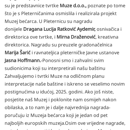
su je predstavnice tvrtke
Muze d.o.o.,
poznate po tome
što je s Pleterničanima osmislila i realizirala projekt
Muzej bećarca. U Pleternicu su nagradu
donijele
Dragana Lucija Ratković Aydemir,
osnivačica i
direktorica ove tvrtke, i
Mirna Draženović
, kreativna
direktorica. Nagradu su preuzele gradonačelnica
Marija Šarić
i ravnateljica pleterničke Javne ustanove
Jasna Hoffmann.
-Ponosni smo i zahvalni svim
sudionicima koji su interpretirali našu baštinu
Zahvaljujemo i tvrtki Muze na odličnom planu
interpretacije naše baštine i iskreno se veselimo novim
postignućima u idućoj, 2025. godini. Ako još niste,
posjetite naš Muzej i poklonite nam osmijeh nakon
obilaska, a to nam je i dalje najvrednija nagrada-
poručuju iz Muzeja bećarca koji je jedan od pet
najboljih europskih muzeja.
Osim ove vrijedne nagrade,