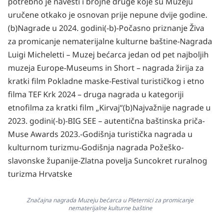
potrebno je navesti i brojne druge koje su Muzeju
uručene otkako je osnovan prije nepune dvije godine.
(b)Nagrade u 2024. godini(-b)
-Počasno priznanje Živa
za promicanje nematerijalne kulturne baštine
-Nagrada
Luigi Micheletti – Muzej bećarca jedan od pet najboljih
muzeja Europe
-Museums in Short – nagrada žirija za
kratki film Pokladne maske
-Festival turističkog i etno
filma TEF Krk 2024 – druga nagrada u kategoriji
etnofilma za kratki film „Kirvaj“
(b)Najvažnije nagrade u
2023. godini(-b)
-BIG SEE – autentična baštinska priča
-
Muse Awards 2023.
-Godišnja turistička nagrada u
kulturnom turizmu
-Godišnja nagrada Požeško-
slavonske županije
-Zlatna povelja Suncokret ruralnog
turizma Hrvatske
Značajna nagrada Muzeju bećarca u Pleternici za promicanje
nematerijalne kulturne baštine