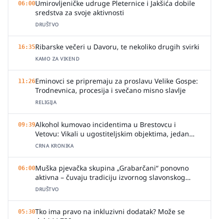
Umirovljeničke udruge Pleternice i Jakšića dobile
06:00
sredstva za svoje aktivnosti
DRUŠTVO
Ribarske večeri u Davoru, te nekoliko drugih svirki
16:35
KAMO ZA VIKEND
Eminovci se pripremaju za proslavu Velike Gospe:
11:26
Trodnevnica, procesija i svečano misno slavlje
RELIGIJA
Alkohol kumovao incidentima u Brestovcu i
09:39
Vetovu: Vikali u ugostiteljskim objektima, jedan
zalio djelatnicu pićem
CRNA KRONIKA
Muška pjevačka skupina „Grabarčani“ ponovno
06:00
aktivna – čuvaju tradiciju izvornog slavonskog
pjevanja
DRUŠTVO
Tko ima pravo na inkluzivni dodatak? Može se
05:30