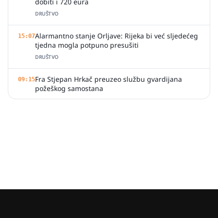
dobiti i 720 eura
DRUŠTVO
Alarmantno stanje Orljave: Rijeka bi već sljedećeg
15:07
tjedna mogla potpuno presušiti
DRUŠTVO
Fra Stjepan Hrkač preuzeo službu gvardijana
09:15
požeškog samostana