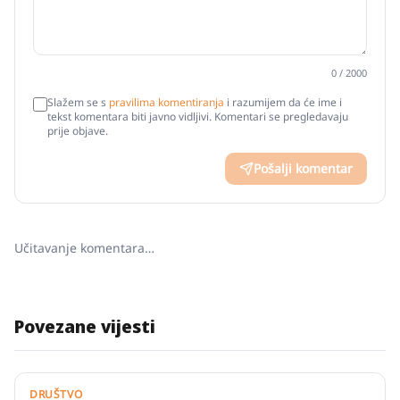
0
/ 2000
Slažem se s
pravilima komentiranja
i razumijem da će ime i
tekst komentara biti javno vidljivi. Komentari se pregledavaju
prije objave.
Pošalji komentar
Učitavanje komentara…
Povezane vijesti
DRUŠTVO