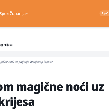
Sport
Županija
V
og krijesa
gične noći uz paljenje Ivanjskog krijesa
kom magične noći uz
krijesa