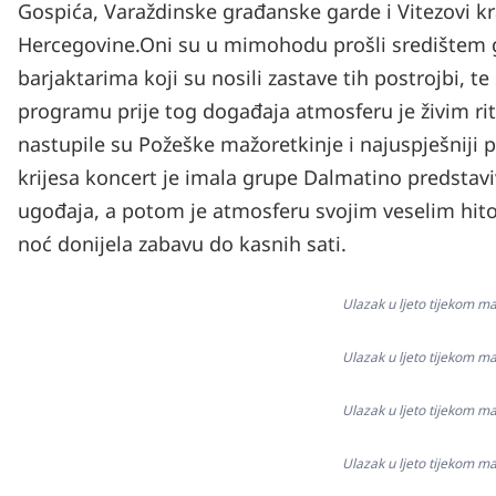
Gospića, Varaždinske građanske garde i Vitezovi kr
Hercegovine.
Oni su u mimohodu prošli središtem g
barjaktarima koji su nosili zastave tih postrojbi, t
programu prije tog događaja atmosferu je živim r
nastupile su Požeške mažoretkinje i najuspješniji 
krijesa koncert je imala grupe Dalmatino predsta
ugođaja, a potom je atmosferu svojim veselim hit
noć donijela zabavu do kasnih sati.
Ulazak u ljeto tijekom ma
Ulazak u ljeto tijekom ma
Ulazak u ljeto tijekom ma
Ulazak u ljeto tijekom ma