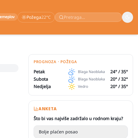
remeplov
Požega
22
°C
PROGNOZA · POŽEGA
Petak
24
° /
35
°
Blaga Naoblaka
Subota
20
° /
32
°
Blaga Naoblaka
Nedjelja
20
° /
35
°
Vedro
ANKETA
Što bi vas najviše zadržalo u rodnom kraju?
Bolje plaćen posao