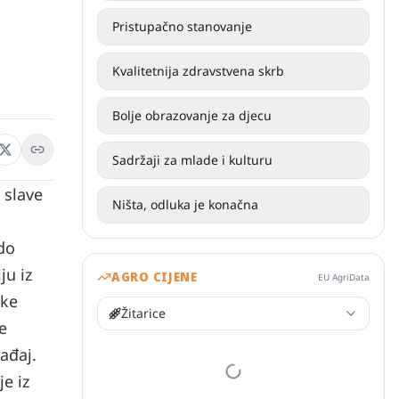
Pristupačno stanovanje
Kvalitetnija zdravstvena skrb
Bolje obrazovanje za djecu
Sadržaji za mlade i kulturu
 slave
Ništa, odluka je konačna
 do
ju iz
AGRO CIJENE
EU AgriData
ske
Žitarice
e
ađaj.
e iz