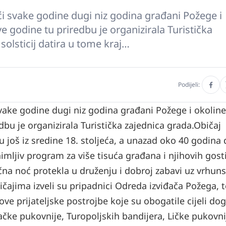
noći svake godine dugi niz godina građani Požege i
ve godine tu priredbu je organizirala Turistička
 solsticij datira u tome kraj…
Podijeli:
i svake godine dugi niz godina građani Požege i okoline
dbu je organizirala Turistička zajednica grada.
Običaj
aju još iz sredine 18. stoljeća, a unazad oko 40 godina
imljiv program za više tisuća građana i njihovih gosti
čna noć protekla u druženju i dobroj zabavi uz vrhun
čajima izveli su pripadnici Odreda izviđača Požega, t
ve prijateljske postrojbe koje su obogatile cijeli dog
ačke pukovnije, Turopoljskih bandijera, Ličke pukovnij