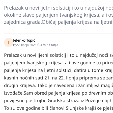
Prelazak u novi ljetni solsticij i to u najdužoj 
okoline slave paljenjem Ivanjskog krijesa, a i o
zajednica grada.Običaj paljenja krijesa na ljetni
Jelenko Topić
J
22. lipnja 2025.
4
min čitanja
Prelazak u novi ljetni solsticij i to u najdužoj noć
paljenjem Ivanjskog krijesa, a i ove godine tu prire
paljenja krijesa na ljetni solsticij datira u tome kr
kasnih noćnih sati 21. na 22. lipnja priprema se zan
drugih krajeva. Tako je navedena i zanimljiva magi
izvođače.
Sam obred paljenja krijesa po drevnim obi
povijesne postrojbe Gradska straža iz Požege i njiho
To su ove godine bili članovi Slunjske krajiške pješ