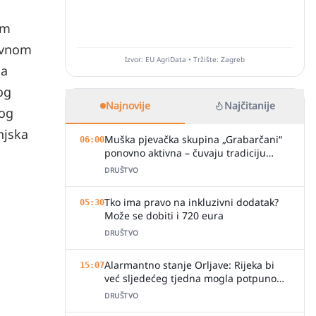
im
avnom
Izvor: EU AgriData • Tržište: Zagreb
 a
og
Najnovije
Najčitanije
kog
njska
Muška pjevačka skupina „Grabarčani“
06:00
ponovno aktivna – čuvaju tradiciju
izvornog slavonskog pjevanja
DRUŠTVO
Tko ima pravo na inkluzivni dodatak?
05:30
Može se dobiti i 720 eura
DRUŠTVO
Alarmantno stanje Orljave: Rijeka bi
15:07
već sljedećeg tjedna mogla potpuno
presušiti
DRUŠTVO