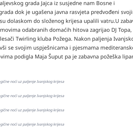
aljevskog grada Jajca iz susjedne nam Bosne i
rada dok je ugašena javna rasvjeta predvođeni svoj
e su dolaskom do složenog krijesa upalili vatru.
U zab
itmovima odabranih domaćih hitova zagrijao DJ Topa,
plesači Twirling kluba Požega.
Nakon paljenja Ivanjsk
vivši se svojim uspješnicama i pjesmama mediterans
ovima podigla Maja Šuput pa je zabavna požeška lipa
gične noći uz paljenje Ivanjskog krijesa
gične noći uz paljenje Ivanjskog krijesa
gične noći uz paljenje Ivanjskog krijesa
gične noći uz paljenje Ivanjskog krijesa