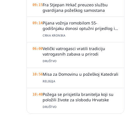
Fra Stjepan Hrkač preuzeo službu
09:15
gvardijana požeškog samostana
Pijana vožnja romobilom 55-
09:14
godišnjaku donosi optužni prijedlog i
kaznu
CRNA KRONIKA
Velički vatrogasci vratili tradiciju
06:00
vatrogasnih zabava u prirodi
DRUŠTVO
Misa za Domovinu u požeškoj Katedrali
10:56
RELIGIJA
Požega se prisjetila branitelja koji su
10:40
položili živote za slobodu Hrvatske
DRUŠTVO