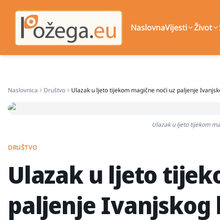
Naslovna
Vijesti
Život
Naslovnica
Društvo
Ulazak u ljeto tijekom magične noći uz paljenje Ivanjsk
Ulazak u ljeto tijekom ma
DRUŠTVO
Ulazak u ljeto tije
paljenje Ivanjskog 