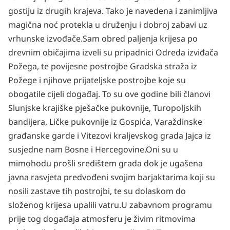
gostiju iz drugih krajeva. Tako je navedena i zanimljiva
magična noć protekla u druženju i dobroj zabavi uz
vrhunske izvođače.
Sam obred paljenja krijesa po
drevnim običajima izveli su pripadnici Odreda izviđača
Požega, te povijesne postrojbe Gradska straža iz
Požege i njihove prijateljske postrojbe koje su
obogatile cijeli događaj. To su ove godine bili članovi
Slunjske krajiške pješačke pukovnije, Turopoljskih
bandijera, Ličke pukovnije iz Gospića, Varaždinske
građanske garde i Vitezovi kraljevskog grada Jajca iz
susjedne nam Bosne i Hercegovine.
Oni su u
mimohodu prošli središtem grada dok je ugašena
javna rasvjeta predvođeni svojim barjaktarima koji su
nosili zastave tih postrojbi, te su dolaskom do
složenog krijesa upalili vatru.
U zabavnom programu
prije tog događaja atmosferu je živim ritmovima