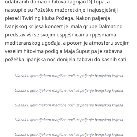
odabranih domaćih hitova zagrijao DJ Topa, a
nastupile su Požeške mažoretkinje i najuspješniji
plesači Twirling kluba Požega.
Nakon paljenja
Ivanjskog krijesa koncert je imala grupe Dalmatino
predstavivši se svojim uspješnicama i pjesmama
mediteranskog ugođaja, a potom je atmosferu svojim
veselim hitovima podigla Maja Šuput pa je zabavna
požeška lipanjska noć donijela zabavu do kasnih sati.
Ulazak u ljeto tijekom magične noći uz paljenje Ivanjskog krijesa
Ulazak u ljeto tijekom magične noći uz paljenje Ivanjskog krijesa
Ulazak u ljeto tijekom magične noći uz paljenje Ivanjskog krijesa
Ulazak u ljeto tijekom magične noći uz paljenje Ivanjskog krijesa
Ulazak u ljeto tijekom magične noći uz paljenje Ivanjskog krijesa