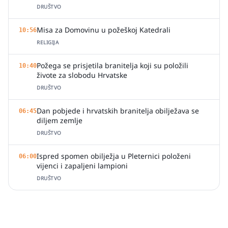
DRUŠTVO
Misa za Domovinu u požeškoj Katedrali
10:56
RELIGIJA
Požega se prisjetila branitelja koji su položili
10:40
živote za slobodu Hrvatske
DRUŠTVO
Dan pobjede i hrvatskih branitelja obilježava se
06:45
diljem zemlje
DRUŠTVO
Ispred spomen obilježja u Pleternici položeni
06:00
vijenci i zapaljeni lampioni
DRUŠTVO