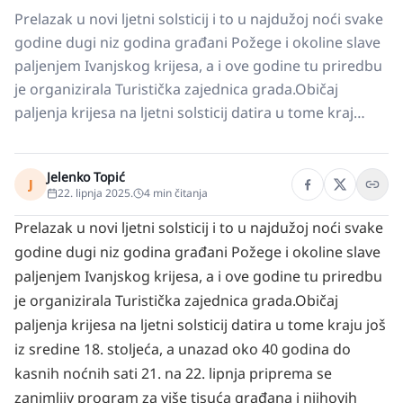
Prelazak u novi ljetni solsticij i to u najdužoj noći svake
godine dugi niz godina građani Požege i okoline slave
paljenjem Ivanjskog krijesa, a i ove godine tu priredbu
je organizirala Turistička zajednica grada.Običaj
paljenja krijesa na ljetni solsticij datira u tome kraj…
Jelenko Topić
J
22. lipnja 2025.
4
min čitanja
Prelazak u novi ljetni solsticij i to u najdužoj noći svake
godine dugi niz godina građani Požege i okoline slave
paljenjem Ivanjskog krijesa, a i ove godine tu priredbu
je organizirala Turistička zajednica grada.
Običaj
paljenja krijesa na ljetni solsticij datira u tome kraju još
iz sredine 18. stoljeća, a unazad oko 40 godina do
kasnih noćnih sati 21. na 22. lipnja priprema se
zanimljiv program za više tisuća građana i njihovih