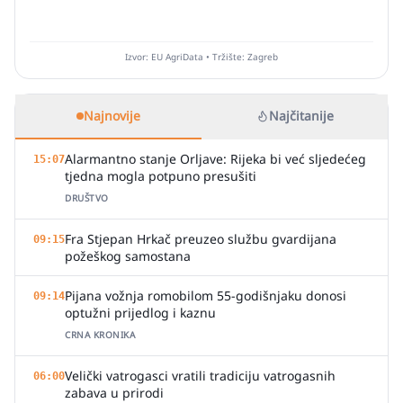
Izvor: EU AgriData • Tržište: Zagreb
Najnovije
Najčitanije
Alarmantno stanje Orljave: Rijeka bi već sljedećeg
15:07
tjedna mogla potpuno presušiti
DRUŠTVO
Fra Stjepan Hrkač preuzeo službu gvardijana
09:15
požeškog samostana
Pijana vožnja romobilom 55-godišnjaku donosi
09:14
optužni prijedlog i kaznu
CRNA KRONIKA
Velički vatrogasci vratili tradiciju vatrogasnih
06:00
zabava u prirodi