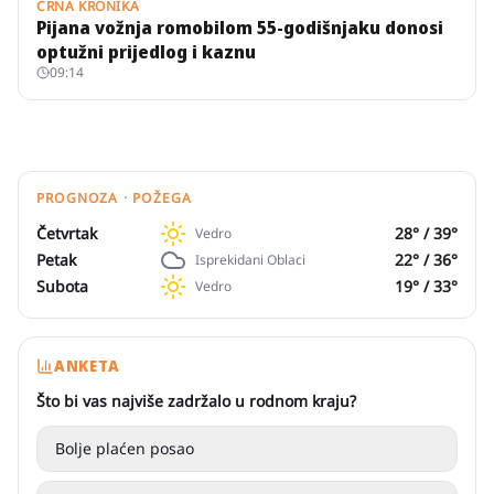
CRNA KRONIKA
Pijana vožnja romobilom 55-godišnjaku donosi
optužni prijedlog i kaznu
09:14
PROGNOZA · POŽEGA
Četvrtak
28
° /
39
°
Vedro
Petak
22
° /
36
°
Isprekidani Oblaci
Subota
19
° /
33
°
Vedro
ANKETA
Što bi vas najviše zadržalo u rodnom kraju?
Bolje plaćen posao