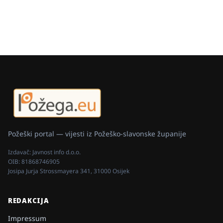
Požeški portal — vijesti iz Požeško-slavonske županije
Izdavač:
Javnost info d.o.o.
OIB:
81868746905
Josipa Jurja Strossmayera 341, 31000 Osijek
REDAKCIJA
Impressum