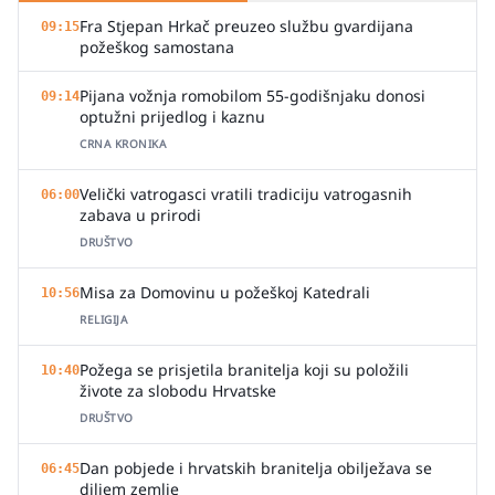
Fra Stjepan Hrkač preuzeo službu gvardijana
09:15
požeškog samostana
Pijana vožnja romobilom 55-godišnjaku donosi
09:14
optužni prijedlog i kaznu
CRNA KRONIKA
Velički vatrogasci vratili tradiciju vatrogasnih
06:00
zabava u prirodi
DRUŠTVO
Misa za Domovinu u požeškoj Katedrali
10:56
RELIGIJA
Požega se prisjetila branitelja koji su položili
10:40
živote za slobodu Hrvatske
DRUŠTVO
Dan pobjede i hrvatskih branitelja obilježava se
06:45
diljem zemlje