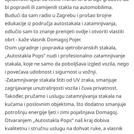
bi popravili ili zamijenili stakla na automobilima.
Budući da sam radio u Zagrebu i prošao brojne
edukacije iz područja autostakala i zatamnjivanja,
odlučio sam to znanje prenijeti ovdje i otvoriti vlastiti
obrt - kaže vlasnik Domagoj Pojer.
Osim ugradnje i popravka vjetrobranskih stakala,
„Autostakla Pops“ nudi i profesionalno zatamnjivanje
stakala, koje ne samo da poboljšava izgled vozila, nego
i povećava udobnost i sigurnost u vožnji.
-Zatamnjivanje stakala štiti od UV zraka, smanjuje
zagrijavanje unutrašnjosti vozila i čuva privatnost.
Također, pružamo i uslugu zatamnjivanja stakala na
kućama i poslovnim objektima, što dodatno smanjuje
potrošnju energije ljeti i zimi pojašnjava Domagoj.
Otvaranjem „Autostakla Pops“ naš kraj dobiva
kvalitetnu i stručnu uslugu na dohvat ruke, a vlasnik