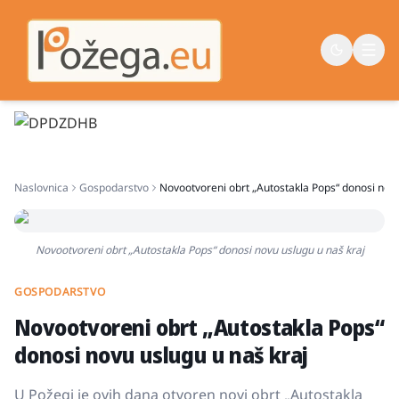
Naslovna
Naslovnica
Gospodarstvo
Novootvoreni obrt „Autostakla Pops“ donosi novu
Vijesti
Život
Novootvoreni obrt „Autostakla Pops“ donosi novu uslugu u naš kraj
Sport
Županija
GOSPODARSTVO
Novootvoreni obrt „Autostakla Pops“
donosi novu uslugu u naš kraj
U Požegi je ovih dana otvoren novi obrt „Autostakla