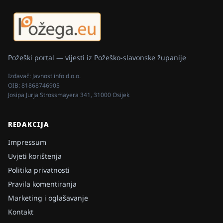
Požeški portal — vijesti iz Požeško-slavonske županije
Izdavač:
Javnost info d.o.o.
OIB:
81868746905
Josipa Jurja Strossmayera 341, 31000 Osijek
REDAKCIJA
Impressum
Uvjeti korištenja
Politika privatnosti
Pravila komentiranja
Marketing i oglašavanje
Kontakt