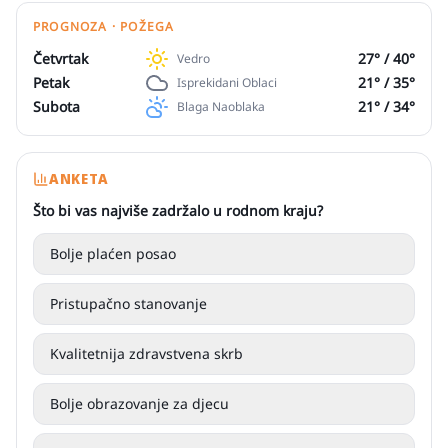
PROGNOZA · POŽEGA
Četvrtak
27
° /
40
°
Vedro
Petak
21
° /
35
°
Isprekidani Oblaci
Subota
21
° /
34
°
Blaga Naoblaka
ANKETA
Što bi vas najviše zadržalo u rodnom kraju?
Bolje plaćen posao
Pristupačno stanovanje
Kvalitetnija zdravstvena skrb
Bolje obrazovanje za djecu