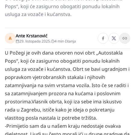
Pops“, koji će zasigurno obogatiti ponudu lokalnih
usluga za vozače i kućanstva.
Ante Krstanović
A
29. listopada 2025.
4
min čitanja
U Požegi je ovih dana otvoren novi obrt „Autostakla
Pops“, koji će zasigurno obogatiti ponudu lokalnih
usluga za vozače i kućanstva. Obrt se bavi ugradnjom i
popravkom vjetrobranskih stakala i njihovih
zatamnjivanja na svim vrstama vozila. Isto će se raditi i
sa zatamnjivanjem prozora na kućama i poslovnim
prostorima.
Vlasnik obrta, koji iza sebe ima iskustvo
rada u Zagrebu, ističe kako je ideja o pokretanju
vlastitog posla nastala iz potrebe tržišta.
-Primijetio sam da u našem kraju nedostaje ovakva
djelatnost. Ljudi su često morali ići u druge gradove da