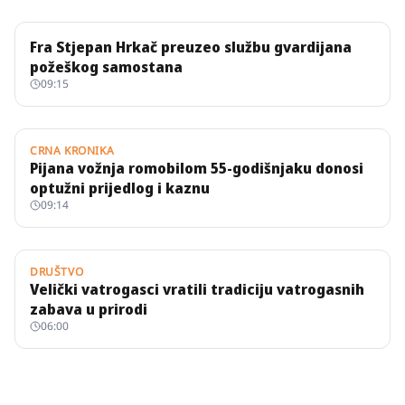
Fra Stjepan Hrkač preuzeo službu gvardijana
požeškog samostana
09:15
CRNA KRONIKA
Pijana vožnja romobilom 55-godišnjaku donosi
optužni prijedlog i kaznu
09:14
DRUŠTVO
Velički vatrogasci vratili tradiciju vatrogasnih
zabava u prirodi
06:00