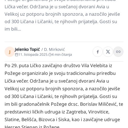
Lička večer. Održana je u svečanoj dvorani Avia u
Velikoj uz potporu brojnih sponzora, a nazočilo jeviše
od 300 Ličana i Ličanki, te njihovih prijatelja. Gosti su
im bili…
Jelenko Topić
/
D. Mirković
J
11. listopada 2025.
4
min čitanja
Po 29. puta Ličko zavičajno društvo Vila Velebita iz
Požege organiziralo je svoju tradicionalnu priredbu
Lička večer. Održana je u svečanoj dvorani Avia u
Velikoj uz potporu brojnih sponzora, a nazočilo jeviše
od 300 Ličana i Ličanki, te njihovih prijatelja. Gosti su
im bili gradonačelnik Požege
dr.sc
. Borislav Miličević, te
predstavnici ličkih udruga iz Zagtreba, Virovitice,
Slatine, Belišća, Bizovca i Siska, kao i zavičajne udruge
Herceg Stjepan iz Požege.