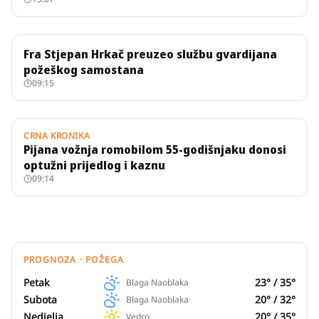
Fra Stjepan Hrkač preuzeo službu gvardijana
požeškog samostana
09:15
CRNA KRONIKA
Pijana vožnja romobilom 55-godišnjaku donosi
optužni prijedlog i kaznu
09:14
PROGNOZA · POŽEGA
Petak
23
° /
35
°
Blaga Naoblaka
Subota
20
° /
32
°
Blaga Naoblaka
Nedjelja
20
° /
35
°
Vedro