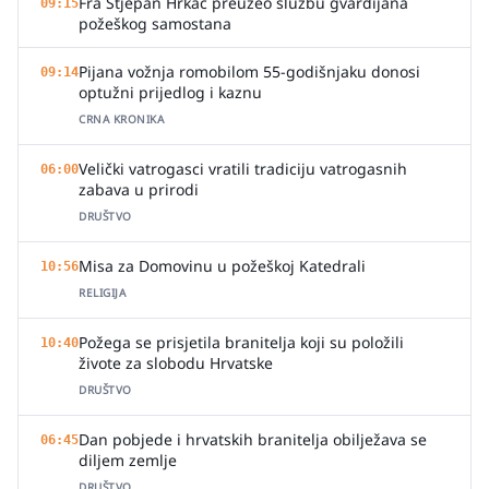
Fra Stjepan Hrkač preuzeo službu gvardijana
09:15
požeškog samostana
Pijana vožnja romobilom 55-godišnjaku donosi
09:14
optužni prijedlog i kaznu
CRNA KRONIKA
Velički vatrogasci vratili tradiciju vatrogasnih
06:00
zabava u prirodi
DRUŠTVO
Misa za Domovinu u požeškoj Katedrali
10:56
RELIGIJA
Požega se prisjetila branitelja koji su položili
10:40
živote za slobodu Hrvatske
DRUŠTVO
Dan pobjede i hrvatskih branitelja obilježava se
06:45
diljem zemlje
DRUŠTVO