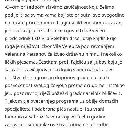
-Ovom priredbom slavimo zavičajnost koju želimo
podijeliti sa svima vama koji ste prisutni sve ovegodine
na našim priredbama i drugima aktivnostima – kazao
je pozdravljajući sudionike i goste Ličke večeri
predsjednik LZD Vila Velebita
dr.sc
. Josip Fajdić.
Prije
toga je mješoviti zbor Vile Velebita pod ravnanjem
Valentina Petranovića izveo državnu himnu i nekoliko
ličkih pjesama.
-Čestitam prof. Fajdiću za ljubav koju je
satkao u zavičajnost i poklonio svima nama, a ovo
društvo daje ogroman doprinos gradu darujući
posvećenost svakog čovjeka prema drugome – istakao
je u pozdravnoj riječi požeški gradonačelnik Miličević.
Tijekom cjelovečernjeg programa uz obilje domaćih
specijaliteta i odabrana pića nastupili su vrsni
tamburaši Satir iz Davora koji već četiri godine
zabavljaju sudionike ove tradicionalne priredbe.