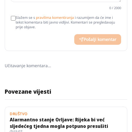
0
/ 2000
Slažem se s
pravilima komentiranja
i razumijem da će ime i
tekst komentara biti javno vidljivi. Komentari se pregledavaju
prije objave.
Pošalji komentar
Učitavanje komentara…
Povezane vijesti
DRUŠTVO
Alarmantno stanje Orljave: Rijeka bi već
sljedećeg tjedna mogla potpuno presušiti
15:07