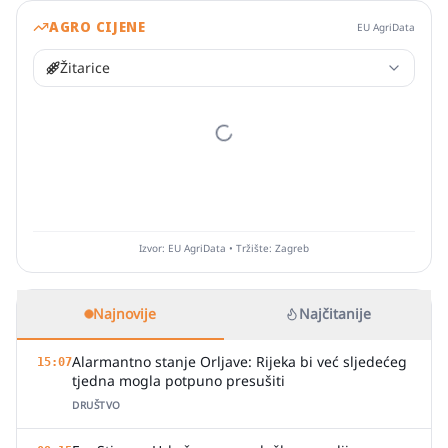
AGRO CIJENE
EU AgriData
Žitarice
Izvor: EU AgriData • Tržište: Zagreb
Najnovije
Najčitanije
Alarmantno stanje Orljave: Rijeka bi već sljedećeg
15:07
tjedna mogla potpuno presušiti
DRUŠTVO