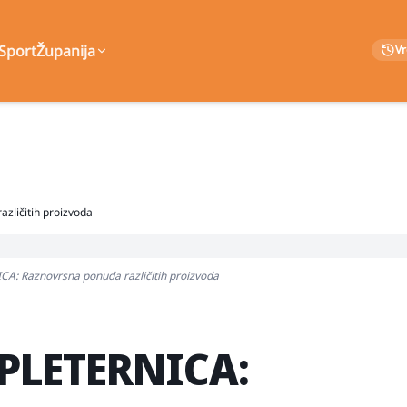
Sport
Županija
V
ličitih proizvoda
: Raznovrsna ponuda različitih proizvoda
PLETERNICA: