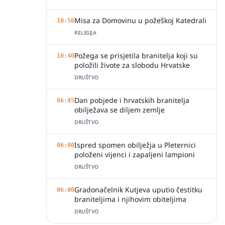
Misa za Domovinu u požeškoj Katedrali
10:56
RELIGIJA
Požega se prisjetila branitelja koji su
10:40
položili živote za slobodu Hrvatske
DRUŠTVO
Dan pobjede i hrvatskih branitelja
06:45
obilježava se diljem zemlje
DRUŠTVO
Ispred spomen obilježja u Pleternici
06:00
položeni vijenci i zapaljeni lampioni
DRUŠTVO
Gradonačelnik Kutjeva uputio čestitku
06:00
braniteljima i njihovim obiteljima
DRUŠTVO