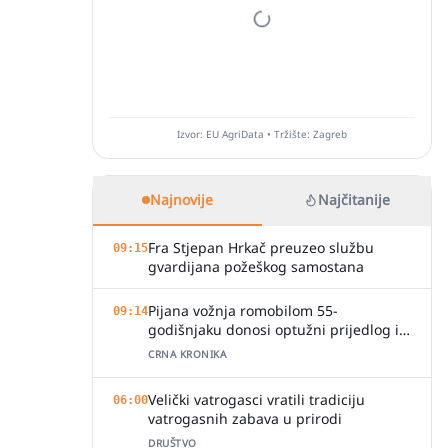
Izvor: EU AgriData • Tržište: Zagreb
Najnovije
Najčitanije
Fra Stjepan Hrkač preuzeo službu
09:15
gvardijana požeškog samostana
Pijana vožnja romobilom 55-
09:14
godišnjaku donosi optužni prijedlog i
kaznu
CRNA KRONIKA
Velički vatrogasci vratili tradiciju
06:00
vatrogasnih zabava u prirodi
DRUŠTVO