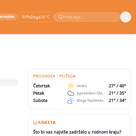
remeplov
Požega
36
°C
PROGNOZA · POŽEGA
Četvrtak
27
° /
40
°
Vedro
Petak
21
° /
35
°
Isprekidani Oblaci
Subota
21
° /
34
°
Blaga Naoblaka
ANKETA
Što bi vas najviše zadržalo u rodnom kraju?