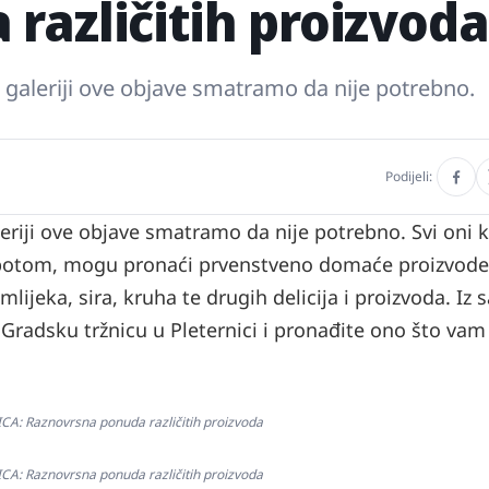
različitih proizvoda
 u galeriji ove objave smatramo da nije potrebno.
Podijeli:
leriji ove objave smatramo da nije potrebno. Svi oni k
 subotom, mogu pronaći prvenstveno domaće proizvode
lijeka, sira, kruha te drugih delicija i proizvoda.
Iz 
 Gradsku tržnicu u Pleternici i pronađite ono što vam
: Raznovrsna ponuda različitih proizvoda
: Raznovrsna ponuda različitih proizvoda